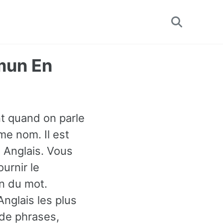
Toggle
search
mun En
nt quand on parle
mme nom. Il est
 Anglais. Vous
urnir le
n du mot.
nglais les plus
 de phrases,