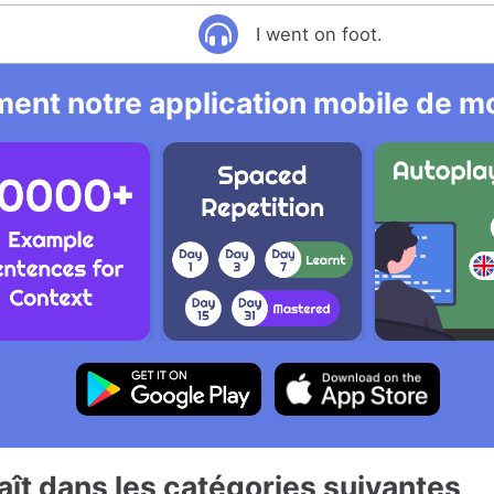
I went on foot.
ent notre application mobile de mo
ît dans les catégories suivantes