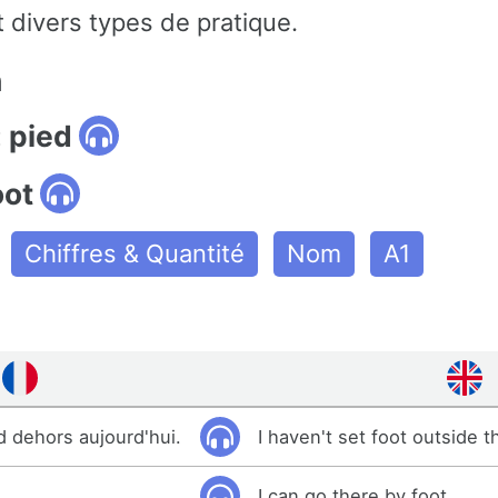
 divers types de pratique.
n
 pied
oot
Chiffres & Quantité
Nom
A1
ed dehors aujourd'hui.
I haven't set foot outside 
.
I can go there by foot.