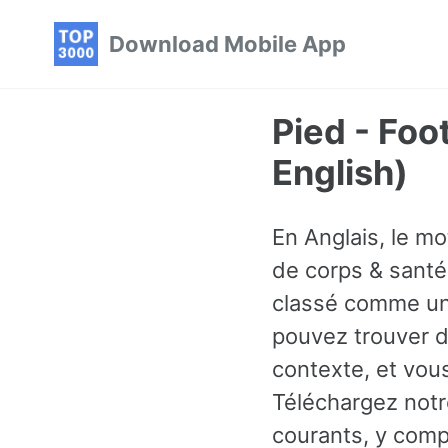
Skip
Skip
Skip
Download Mobile App
to
to
to
primary
content
footer
navigation
Pied - Fo
English)
En Anglais, le m
de corps & santé,
classé comme un 
pouvez trouver d
contexte, et vou
Téléchargez notr
courants, y comp