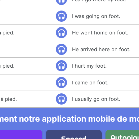
I was going on foot.
à pied.
He went home on foot.
He arrived here on foot.
u pied.
I hurt my foot.
I came on foot.
à pied.
I usually go on foot.
ent notre application mobile de mo