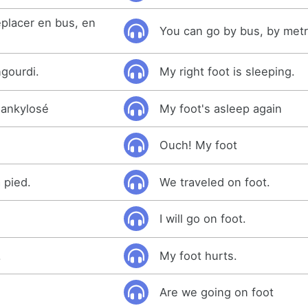
placer en bus, en
You can go by bus, by metr
ngourdi.
My right foot is sleeping.
 ankylosé
My foot's asleep again
Ouch! My foot
 pied.
We traveled on foot.
I will go on foot.
.
My foot hurts.
Are we going on foot