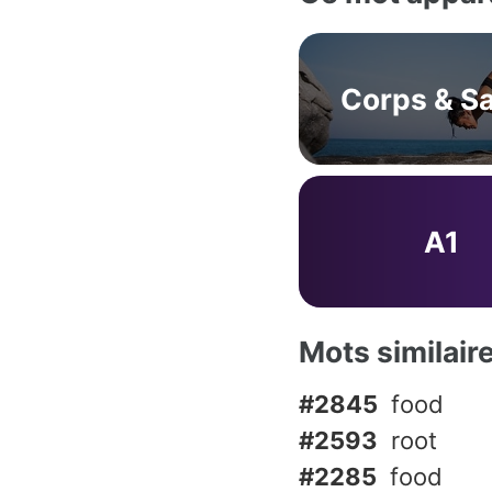
Corps & S
A1
Mots similair
#2845
food
#2593
root
#2285
food