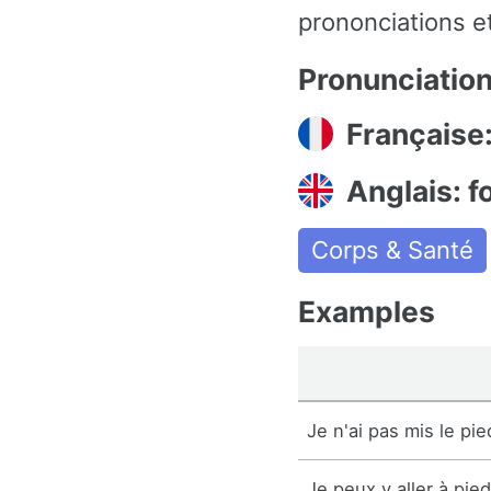
prononciations et
Pronunciatio
Française:
Anglais: f
Corps & Santé
Examples
Je n'ai pas mis le pi
Je peux y aller à pied