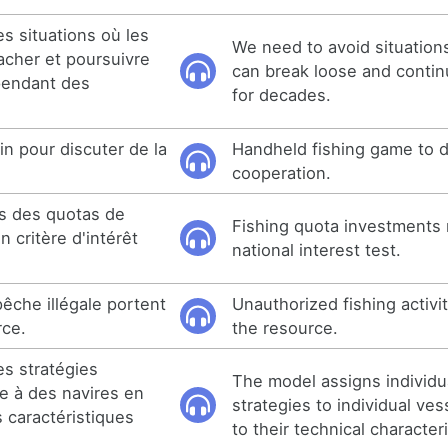
s situations où les
We need to avoid situation
acher et poursuivre
can break loose and contin
pendant des
for decades.
n pour discuter de la
Handheld fishing game to 
cooperation.
s des quotas de
Fishing quota investments
 critère d'intérêt
national interest test.
êche illégale portent
Unauthorized fishing activi
rce.
the resource.
es stratégies
The model assigns individua
he à des navires en
strategies to individual ve
s caractéristiques
to their technical characteri