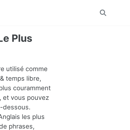
Toggle
search
Le Plus
tre utilisé comme
& temps libre,
e plus couramment
s, et vous pouvez
i-dessous.
nglais les plus
 de phrases,