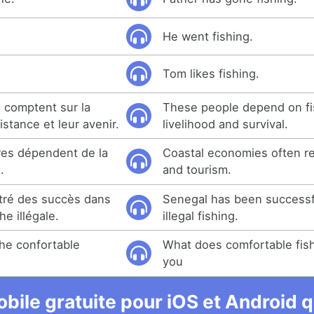
He went fishing.
Tom likes fishing.
 comptent sur la
These people depend on fis
stance et leur avenir.
livelihood and survival.
res dépendent de la
Coastal economies often re
.
and tourism.
tré des succès dans
Senegal has been successfu
he illégale.
illegal fishing.
he confortable
What does comfortable fis
you
bile gratuite pour iOS et Android qu