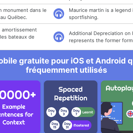
un monument dans le
Maurice martin is a legend
 au Québec.
sportfishing.
n amortissement
Additional Depreciation on 
les bateaux de
represents the former form
bile gratuite pour iOS et Android qu
fréquemment utilisés