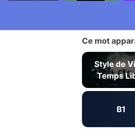
Ce mot appara
Style de V
Temps Li
B1