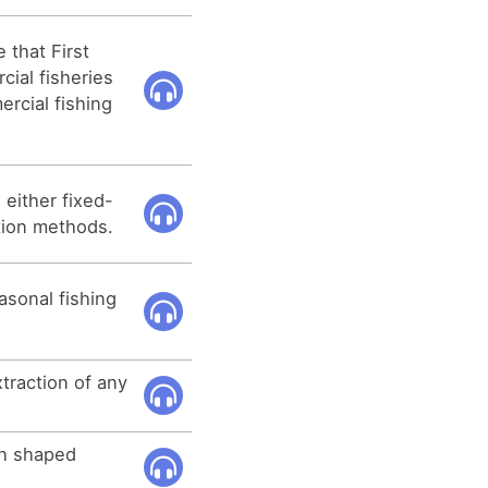
 that First
ial fisheries
rcial fishing
 either fixed-
ation methods.
sonal fishing
traction of any
ch shaped