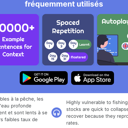
fréquemment utilisés
les à la pêche, les
Highly vulnerable to fishin
d'eau profonde
stocks are quick to collaps
nt et sont lents à se
recover because they repr
urs faibles taux de
rates.