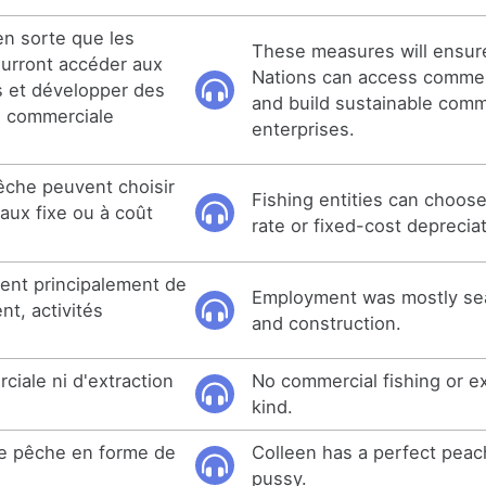
n sorte que les
These measures will ensure
urront accéder aux
Nations can access commerc
 et développer des
and build sustainable comme
e commerciale
enterprises.
êche peuvent choisir
Fishing entities can choose
aux fixe ou à coût
rate or fixed-cost depreci
ent principalement de
Employment was mostly sea
nt, activités
and construction.
iale ni d'extraction
No commercial fishing or ex
kind.
te pêche en forme de
Colleen has a perfect pea
pussy.