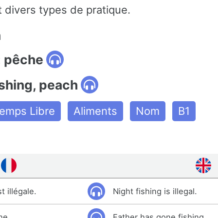
 divers types de pratique.
n
: pêche
ishing, peach
Temps Libre
Aliments
Nom
B1
 illégale.
Night fishing is illegal.
he.
Father has gone fishing.