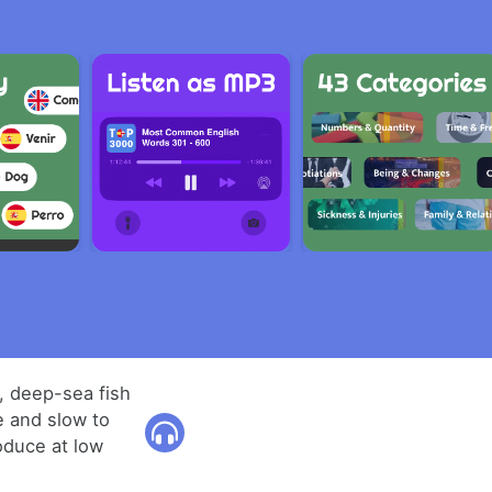
g, deep-sea fish
e and slow to
oduce at low