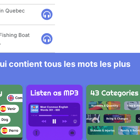
 in Quebec
Fishing Boat
.
i contient tous les mots les plus