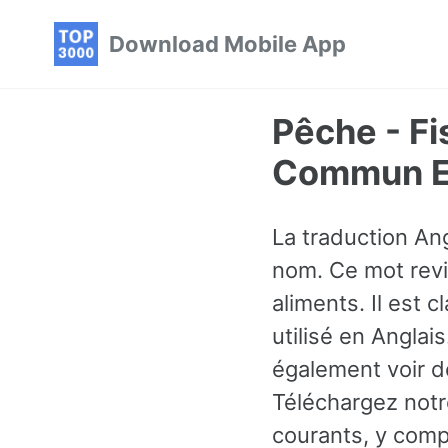
Skip
Skip
Skip
Download Mobile App
to
to
to
primary
content
footer
navigation
Pêche - Fi
Commun En
La traduction Ang
nom. Ce mot revi
aliments. Il est
utilisé en Angla
également voir d
Téléchargez notr
courants, y comp