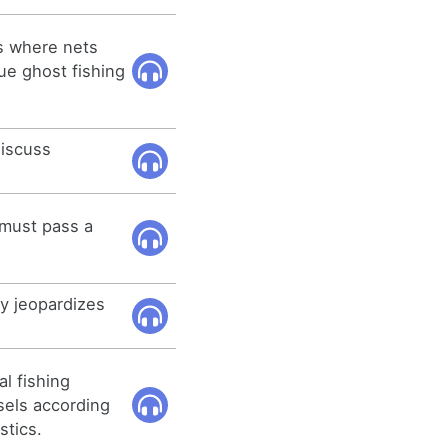
s where nets
ue ghost fishing
discuss
 must pass a
ty jeopardizes
l fishing
ssels according
stics.