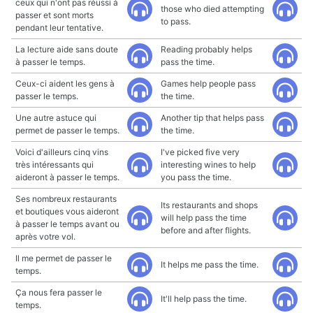
ceux qui n'ont pas réussi à
those who died attempting
passer et sont morts
to pass.
pendant leur tentative.
La lecture aide sans doute
Reading probably helps
à passer le temps.
pass the time.
Ceux-ci aident les gens à
Games help people pass
passer le temps.
the time.
Une autre astuce qui
Another tip that helps pass
permet de passer le temps.
the time.
Voici d'ailleurs cinq vins
I've picked five very
très intéressants qui
interesting wines to help
aideront à passer le temps.
you pass the time.
Ses nombreux restaurants
Its restaurants and shops
et boutiques vous aideront
will help pass the time
à passer le temps avant ou
before and after flights.
après votre vol.
Il me permet de passer le
It helps me pass the time.
temps.
Ça nous fera passer le
It'll help pass the time.
temps.