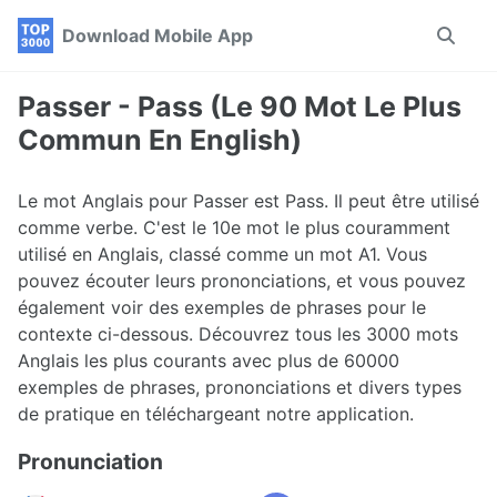
Skip
Skip
Skip
Download Mobile App
Toggle
to
to
to
search
primary
content
footer
navigation
Passer - Pass (Le 90 Mot Le Plus
Commun En English)
Le mot Anglais pour Passer est Pass. Il peut être utilisé
comme verbe. C'est le 10e mot le plus couramment
utilisé en Anglais, classé comme un mot A1. Vous
pouvez écouter leurs prononciations, et vous pouvez
également voir des exemples de phrases pour le
contexte ci-dessous. Découvrez tous les 3000 mots
Anglais les plus courants avec plus de 60000
exemples de phrases, prononciations et divers types
de pratique en téléchargeant notre application.
Pronunciation