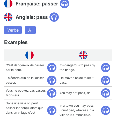
Française: passer
Anglais: pass
Verbe
A1
Examples
C'est dangereux de passer
It's dangerous to pass by
par le pont.
the bridge.
Il s'écarta afin de la laisser
He moved aside to let it
passer.
pass.
Vous ne pouvez pas passer,
You may not pass, sir.
Monsieur.
Dans une ville on peut
In a town you may pass
passer inaperçu, alors que
unnoticed, whereas in a
dans un village c'est
village it's impossible.