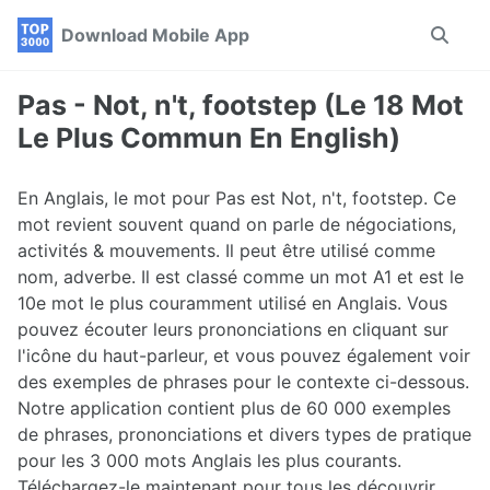
Skip
Skip
Skip
Download Mobile App
Toggle
to
to
to
search
primary
content
footer
navigation
Pas - Not, n't, footstep (Le 18 Mot
Le Plus Commun En English)
En Anglais, le mot pour Pas est Not, n't, footstep. Ce
mot revient souvent quand on parle de négociations,
activités & mouvements. Il peut être utilisé comme
nom, adverbe. Il est classé comme un mot A1 et est le
10e mot le plus couramment utilisé en Anglais. Vous
pouvez écouter leurs prononciations en cliquant sur
l'icône du haut-parleur, et vous pouvez également voir
des exemples de phrases pour le contexte ci-dessous.
Notre application contient plus de 60 000 exemples
de phrases, prononciations et divers types de pratique
pour les 3 000 mots Anglais les plus courants.
Téléchargez-le maintenant pour tous les découvrir.