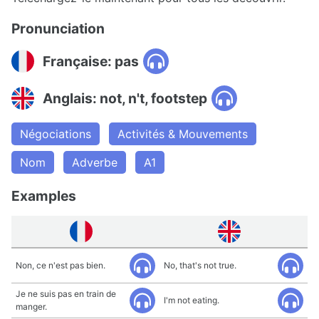
Pronunciation
Française: pas
Anglais: not, n't, footstep
Négociations
Activités & Mouvements
Nom
Adverbe
A1
Examples
Non, ce n'est pas bien.
No, that's not true.
Je ne suis pas en train de
I'm not eating.
manger.