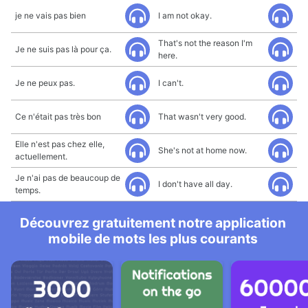
je ne vais pas bien
I am not okay.
That's not the reason I'm
Je ne suis pas là pour ça.
here.
Je ne peux pas.
I can't.
Ce n'était pas très bon
That wasn't very good.
Elle n'est pas chez elle,
She's not at home now.
actuellement.
Je n'ai pas de beaucoup de
I don't have all day.
temps.
Découvrez gratuitement notre application
mobile de mots les plus courants