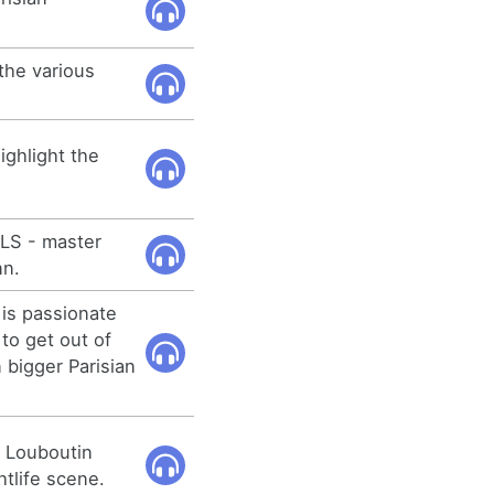
 the various
ighlight the
OLS - master
nn.
e is passionate
to get out of
 bigger Parisian
n Louboutin
htlife scene.