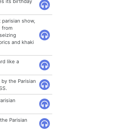
es its birthday
t parisian show,
o from
seizing
brics and khaki
rd like a
 by the Parisian
SS.
arisian
 the Parisian