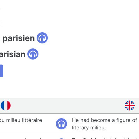
.
n
 parisien
arisian
u milieu littéraire
He had become a figure of 
literary milieu.