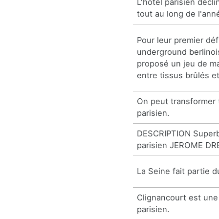
L'hôtel parisien décl
tout au long de l'ann
Pour leur premier défi
underground berlinoi
proposé un jeu de ma
entre tissus brûlés et
On peut transformer t
parisien.
DESCRIPTION Superb
parisien JEROME D
La Seine fait partie 
Clignancourt est une
parisien.