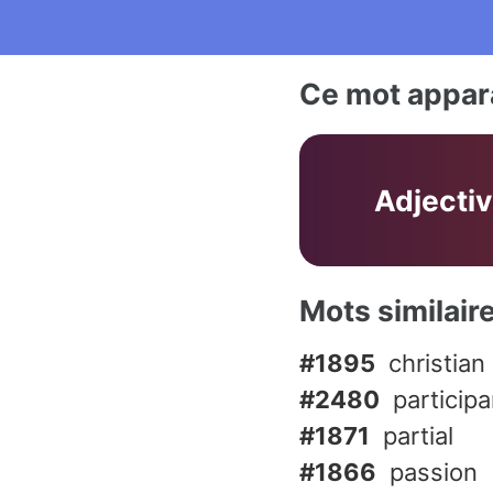
Ce mot appara
Adjecti
Mots similair
#1895
christian
#2480
participa
#1871
partial
#1866
passion