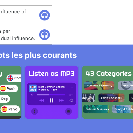
nfluence of
n par
 dual influence.
ts les plus courants