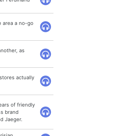
e area a no-go
another, as
stores actually
ars of friendly
ss brand
nd Jaeger.
risian