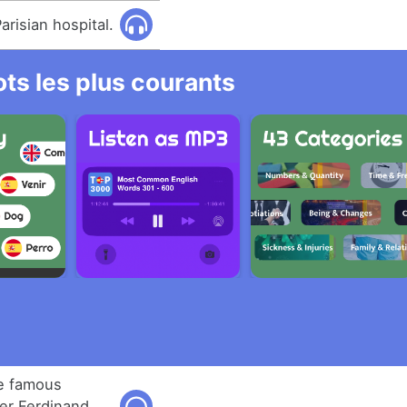
arisian hospital.
ts les plus courants
he famous
er Ferdinand