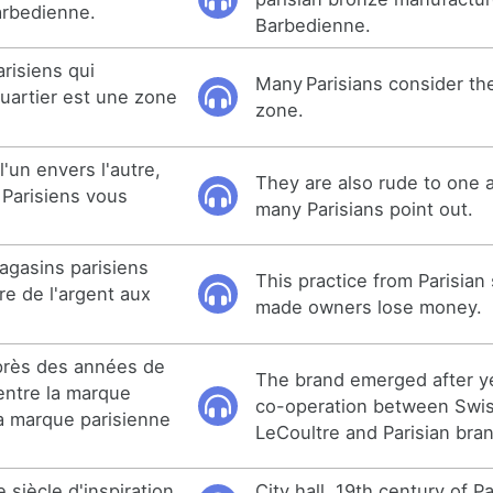
arbedienne.
Barbedienne.
risiens qui
Many Parisians consider th
uartier est une zone
zone.
 l'un envers l'autre,
They are also rude to one 
Parisiens vous
many Parisians point out.
agasins parisiens
This practice from Parisian 
dre de l'argent aux
made owners lose money.
près des années de
The brand emerged after ye
entre la marque
co-operation between Swi
la marque parisienne
LeCoultre and Parisian bra
e siècle d'inspiration
City hall, 19th century of Pa