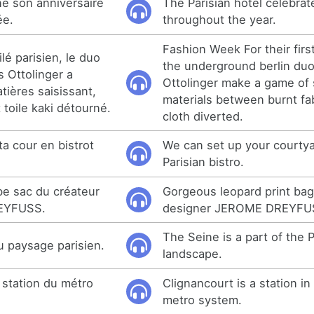
ine son anniversaire
The Parisian hotel celebrat
ée.
throughout the year.
Fashion Week For their firs
lé parisien, le duo
the underground berlin du
s Ottolinger a
Ottolinger make a game of 
tières saisissant,
materials between burnt fa
 toile kaki détourné.
cloth diverted.
a cour en bistrot
We can set up your courtya
Parisian bistro.
e sac du créateur
Gorgeous leopard print bag
REYFUSS.
designer JEROME DREYFU
The Seine is a part of the P
du paysage parisien.
landscape.
 station du métro
Clignancourt is a station in
metro system.