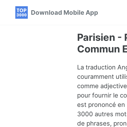
Skip
Skip
Skip
Download Mobile App
to
to
to
primary
content
footer
navigation
Parisien -
Commun En
La traduction Ang
couramment utilis
comme adjective
pour fournir le 
est prononcé en c
3000 autres mots
de phrases, pron