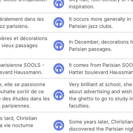
inspiration.
néralement dans les
It occurs more generally in
zz parisiens.
Parisian jazz clubs.
ières et décorations
In December, decorations h
s vieux passages
Parisian passages.
 parisienne SOOLS -
It comes from Parisian SO
ulevard Haussmann.
Hatter boulevard Haussma
le, elle se passionne
Very brilliant at school, sh
ouhaite sortir de ce
about advertising and wish 
re des études dans les
the ghetto to go to study in
 parisiennes.
faculties.
 tard, Christian
Some years later, Chiristia
a vie nocturne
discovered the Parisian nig