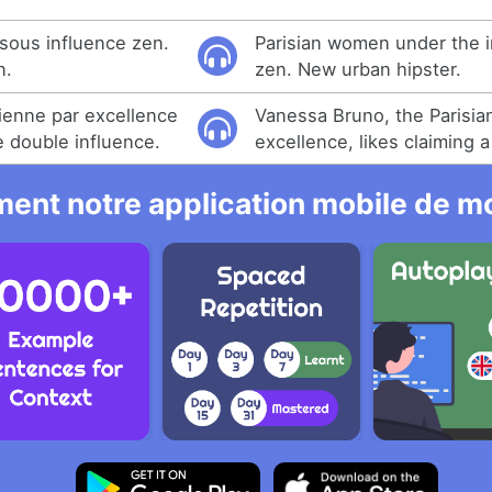
sous influence zen.
Parisian women under the i
n.
zen. New urban hipster.
ienne par excellence
Vanessa Bruno, the Parisia
 double influence.
excellence, likes claiming a
ent notre application mobile de mo