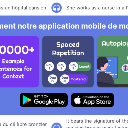
ns un hôpital parisien.
She works as a nurse in a P
ent notre application mobile de mo
It bears the signature of t
re du célèbre bronzier
parisian bronze manufactur