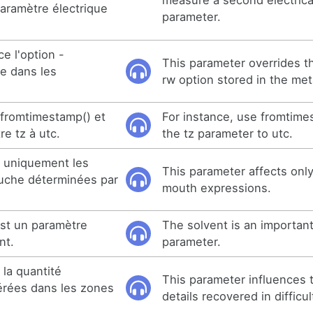
measure a second electrical
aramètre électrique
parameter.
e l'option -
This parameter overrides t
e dans les
rw option stored in the met
 fromtimestamp() et
For instance, use fromtime
re tz à utc.
the tz parameter to utc.
e uniquement les
This parameter affects on
ouche déterminées par
mouth expressions.
est un paramètre
The solvent is an importan
nt.
parameter.
 la quantité
This parameter influences 
érées dans les zones
details recovered in difficu