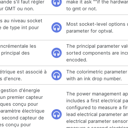
mande s'il faut régler
make it ask ""if the hardwar
 sur GMT ou non.
to gmt or not.
ns au niveau socket
Most socket-level options ut
e de type int pour
parameter for optval.
incrémentale les
The principal parameter val
 principal des
sorted components are inc
encoded.
étrique est associé à
The colorimetric parameter
s d'encre.
with an ink drop number.
e gestion d'énergie
The power management app
un premier capteur
includes a first electrical 
iques conçu pour
configured to measure a firs
aramètre électrique
lead electrical parameter 
un second capteur de
electrical parameter sensor
es conçu pour