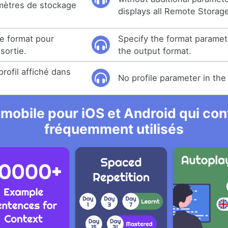
amètres de stockage
displays all Remote Storag
re format pour
Specify the format paramet
sortie.
the output format.
rofil affiché dans
No profile parameter in the 
 mobile pour iOS et Android qui cont
fréquemment utilisés