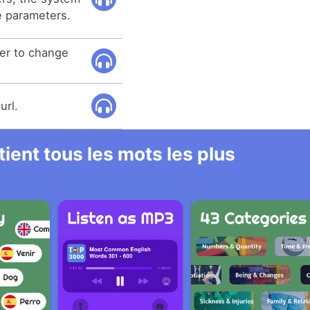
e parameters.
er to change
url.
ient tous les mots les plus