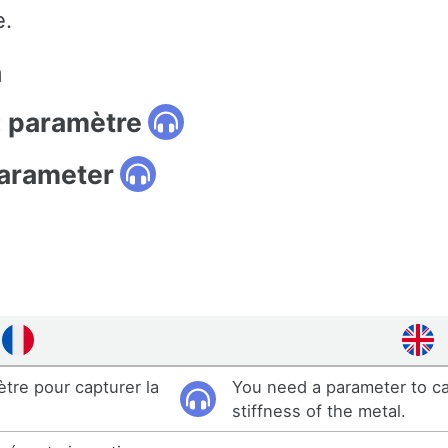
e.
n
: paramètre
parameter
ètre pour capturer la
You need a parameter to c
stiffness of the metal.