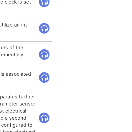
e clock is set
ilize an int
ues of the
rementally
 is associated
aratus further
parameter sensor
t electrical
and a second
 configured to