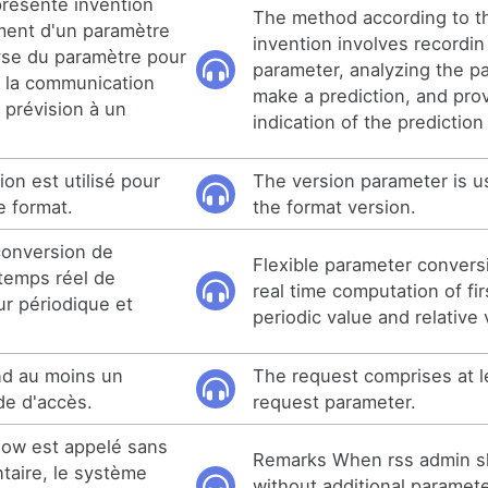
présente invention
The method according to t
ement d'un paramètre
invention involves recordin
lyse du paramètre pour
parameter, analyzing the p
t la communication
make a prediction, and pro
a prévision à un
indication of the prediction
on est utilisé pour
The version parameter is u
e format.
the format version.
 conversion de
Flexible parameter convers
 temps réel de
real time computation of fir
ur périodique et
periodic value and relative 
d au moins un
The request comprises at 
e d'accès.
request parameter.
how est appelé sans
Remarks When rss admin s
taire, le système
without additional paramet