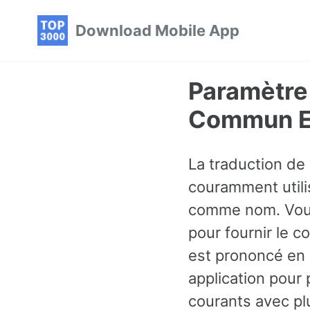
Skip
Skip
Skip
Download Mobile App
to
to
to
primary
content
footer
navigation
Paramètre
Commun En
La traduction de
couramment utilis
comme nom. Vous
pour fournir le 
est prononcé en c
application pour 
courants avec pl