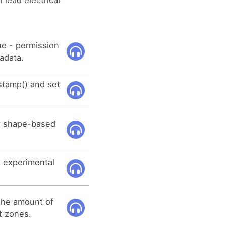
 lead electrical
he - permission
adata.
stamp() and set
ly shape-based
t experimental
the amount of
lt zones.