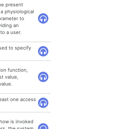
he present
 a physiological
arameter to
viding an
 to a user.
sed to specify
ion function,
st value,
value.
least one access
how is invoked
ers, the system