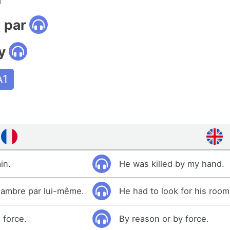
 par
y
A1
in.
He was killed by my hand.
chambre par lui-même.
He had to look for his room
a force.
By reason or by force.