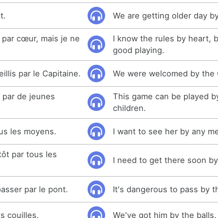
t.
We are getting older day by
 par cœur, mais je ne
I know the rules by heart, b
good playing.
llis par le Capitaine.
We were welcomed by the 
é par de jeunes
This game can be played b
children.
ous les moyens.
I want to see her by any m
tôt par tous les
I need to get there soon b
asser par le pont.
It's dangerous to pass by t
s couilles.
We've got him by the balls.