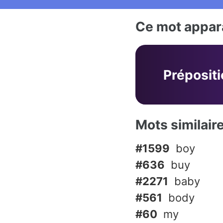
Ce mot appara
Préposit
Mots similair
#1599
boy
#636
buy
#2271
baby
#561
body
#60
my