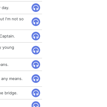
 day.
ut I'm not so
Captain.
y young
eans.
y any means.
he bridge.