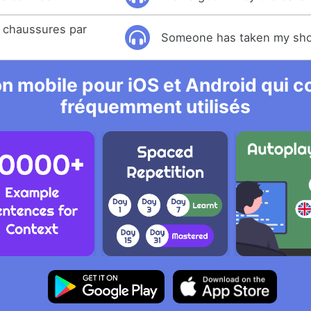
 chaussures par
Someone has taken my sho
n mobile pour iOS et Android qui co
fréquemment utilisés