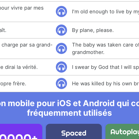
pour vivre par mes
I'm old enough to live by my
aît.
By plane, please.
n charge par sa grand-
The baby was taken care of
grandmother.
 dirai la vérité.
I swear by God that I will s
ropre frère.
He was killed by his own br
n mobile pour iOS et Android qui co
fréquemment utilisés