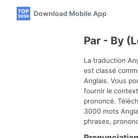
Skip
Skip
Skip
Download Mobile App
to
to
to
primary
content
footer
navigation
Par - By (
La traduction Ang
est classé comme
Anglais. Vous p
fournir le conte
prononcé. Téléch
3000 mots Angla
phrases, prononc
Pronunciatio