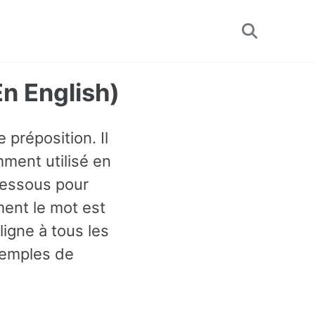
Toggle
search
n English)
 préposition. Il
ment utilisé en
dessous pour
ent le mot est
igne à tous les
xemples de