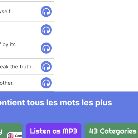
self.
 by its
peak the truth.
other.
ntient tous les mots les plus