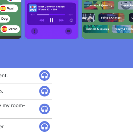
ent.
p.
by my room-
er.