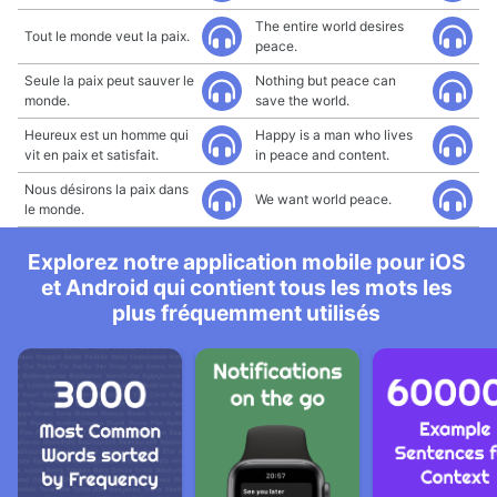
The entire world desires
Tout le monde veut la paix.
peace.
Seule la paix peut sauver le
Nothing but peace can
monde.
save the world.
Heureux est un homme qui
Happy is a man who lives
vit en paix et satisfait.
in peace and content.
Nous désirons la paix dans
We want world peace.
le monde.
Explorez notre application mobile pour iOS
et Android qui contient tous les mots les
plus fréquemment utilisés