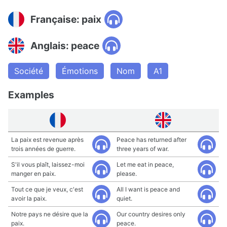
Française: paix
Anglais: peace
Société
Émotions
Nom
A1
Examples
La paix est revenue après
Peace has returned after
trois années de guerre.
three years of war.
S'il vous plaît, laissez-moi
Let me eat in peace,
manger en paix.
please.
Tout ce que je veux, c'est
All I want is peace and
avoir la paix.
quiet.
Notre pays ne désire que la
Our country desires only
paix.
peace.