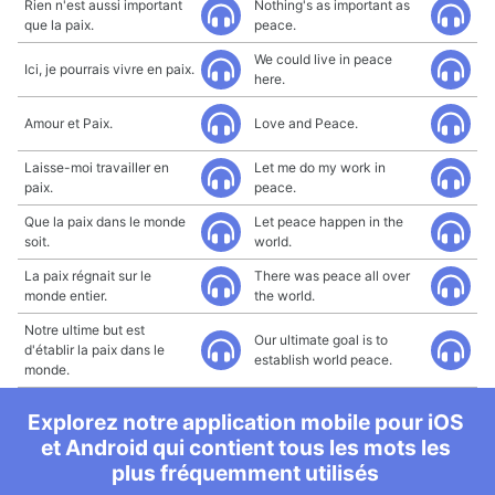
Rien n'est aussi important
Nothing's as important as
que la paix.
peace.
We could live in peace
Ici, je pourrais vivre en paix.
here.
Amour et Paix.
Love and Peace.
Laisse-moi travailler en
Let me do my work in
paix.
peace.
Que la paix dans le monde
Let peace happen in the
soit.
world.
La paix régnait sur le
There was peace all over
monde entier.
the world.
Notre ultime but est
Our ultimate goal is to
d'établir la paix dans le
establish world peace.
monde.
Explorez notre application mobile pour iOS
et Android qui contient tous les mots les
plus fréquemment utilisés