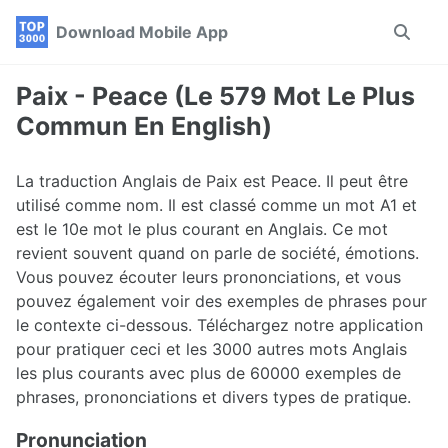
Skip
Skip
Skip
Download Mobile App
Toggle
to
to
to
search
primary
content
footer
navigation
Paix - Peace (Le 579 Mot Le Plus
Commun En English)
La traduction Anglais de Paix est Peace. Il peut être
utilisé comme nom. Il est classé comme un mot A1 et
est le 10e mot le plus courant en Anglais. Ce mot
revient souvent quand on parle de société, émotions.
Vous pouvez écouter leurs prononciations, et vous
pouvez également voir des exemples de phrases pour
le contexte ci-dessous. Téléchargez notre application
pour pratiquer ceci et les 3000 autres mots Anglais
les plus courants avec plus de 60000 exemples de
phrases, prononciations et divers types de pratique.
Pronunciation