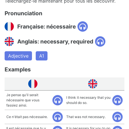
Téléchargez-le maintenant pour tous les découvrir.
Pronunciation
Française: nécessaire
Anglais: necessary, required
Adjective
A1
Examples
Je pense qu'il serait
I think it necessary that you
nécessaire que vous
should do so.
fassiez ainsi.
Ce n'était pas nécessaire.
That was not necessary.
Il est nécessaire que tu y
It is necessary for you to go