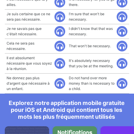
ailles.
there.
Je suis certaine que ce ne
I'm sure that won't be
sera pas nécessaire.
necessary.
Je ne savais pas que
I didn't know that that was
c'était nécessaire.
necessary.
Cela ne sera pas
That won't be necessary.
nécessaire.
Il est absolument
It's absolutely necessary
nécessaire que vous soyez
that you be at the meeting.
à la réunion.
Ne donnez pas plus
Do not hand over more
d'argent que nécessaire à
money than is necessary to
un enfant.
a child.
Explorez notre application mobile gratuite
pour iOS et Android qui contient tous les
mots les plus fréquemment utilisés