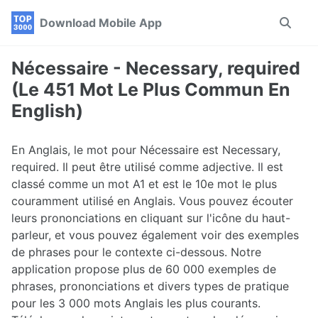
Skip
Skip
Skip
Download Mobile App
Toggle
to
to
to
search
primary
content
footer
navigation
Nécessaire - Necessary, required
(Le 451 Mot Le Plus Commun En
English)
En Anglais, le mot pour Nécessaire est Necessary,
required. Il peut être utilisé comme adjective. Il est
classé comme un mot A1 et est le 10e mot le plus
couramment utilisé en Anglais. Vous pouvez écouter
leurs prononciations en cliquant sur l'icône du haut-
parleur, et vous pouvez également voir des exemples
de phrases pour le contexte ci-dessous. Notre
application propose plus de 60 000 exemples de
phrases, prononciations et divers types de pratique
pour les 3 000 mots Anglais les plus courants.