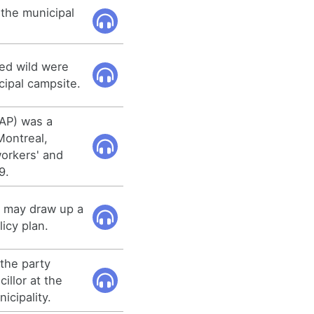
 the municipal
ed wild were
cipal campsite.
RAP) was a
 Montreal,
workers' and
9.
es may draw up a
icy plan.
 the party
illor at the
cipality.