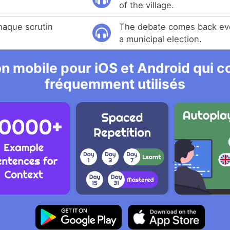
of the village.
haque scrutin
The debate comes back eve
a municipal election.
n mobile pour iOS et Android qui co
fréquemment utilisés