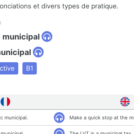
onciations et divers types de pratique.
n
: municipal
unicipal
ctive
B1
rc municipal.
Make a quick stop at the mu
 municipal.
The LVT is a municipal tax.