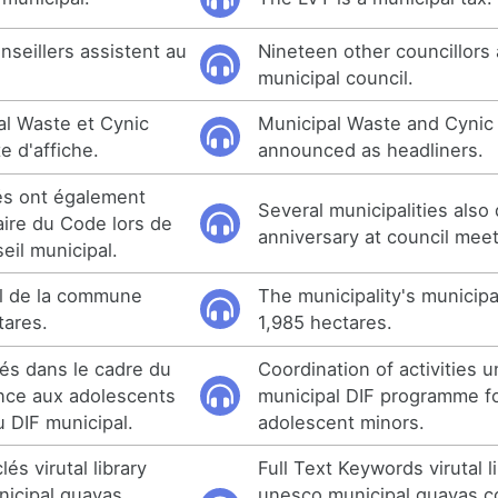
onseillers assistent au
Nineteen other councillors
municipal council.
al Waste et Cynic
Municipal Waste and Cynic
e d'affiche.
announced as headliners.
tés ont également
Several municipalities also
aire du Code lors de
anniversary at council meet
eil municipal.
pal de la commune
The municipality's municipa
tares.
1,985 hectares.
tés dans le cadre du
Coordination of activities 
nce aux adolescents
municipal DIF programme fo
 DIF municipal.
adolescent minors.
és virutal library
Full Text Keywords virutal l
nicipal guayas
unesco municipal guayas 