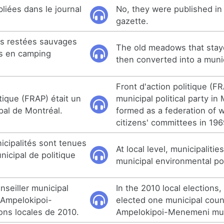
bliées dans le journal
No, they were published in
gazette.
es restées sauvages
The old meadows that stay
s en camping
then converted into a muni
Front d'action politique (F
itique (FRAP) était un
municipal political party in
ipal de Montréal.
formed as a federation of 
citizens' committees in 196
nicipalités sont tenues
At local level, municipaliti
nicipal de politique
municipal environmental pol
onseiller municipal
In the 2010 local elections,
Ampelokipoi-
elected one municipal counc
ns locales de 2010.
Ampelokipoi-Menemeni muni