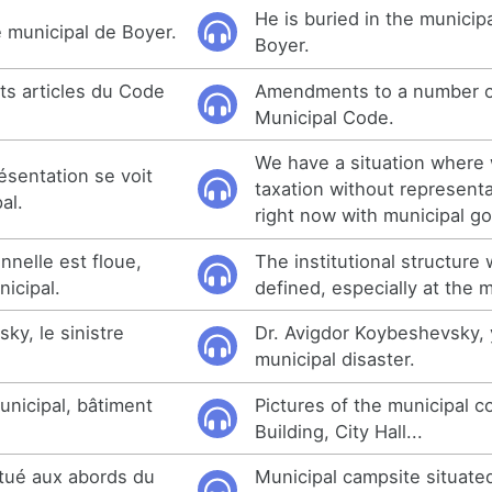
He is buried in the municip
e municipal de Boyer.
Boyer.
ts articles du Code
Amendments to a number of 
Municipal Code.
We have a situation where
ésentation se voit
taxation without represent
al.
right now with municipal g
onnelle est floue,
The institutional structure
icipal.
defined, especially at the m
ky, le sinistre
Dr. Avigdor Koybeshevsky, 
municipal disaster.
unicipal, bâtiment
Pictures of the municipal c
Building, City Hall...
tué aux abords du
Municipal campsite situate