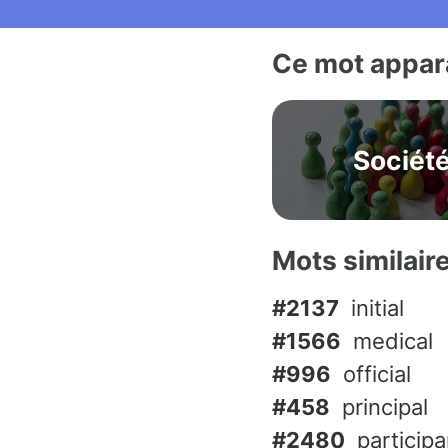
Ce mot appara
Sociét
Mots similair
#2137
initial
#1566
medical
#996
official
#458
principal
#2480
participa