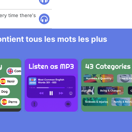
ry time there's
ntient tous les mots les plus