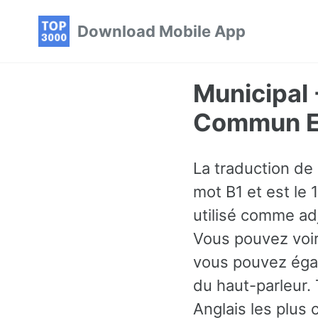
Skip
Skip
Skip
Download Mobile App
to
to
to
primary
content
footer
navigation
Municipal 
Commun En
La traduction de
mot B1 et est le 
utilisé comme ad
Vous pouvez voir
vous pouvez égal
du haut-parleur.
Anglais les plus