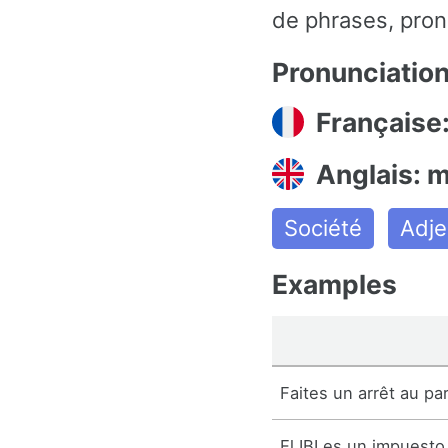
de phrases, pron
Pronunciatio
Française
Anglais: m
Société
Adje
Examples
Faites un arrêt au pa
El IBI es un impuesto