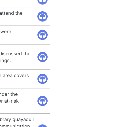
 attend the
 were
 discussed the
ings.
l area covers
under the
r at-risk
ibrary guayaquil
communication