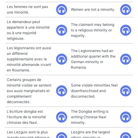
Les femmes ne sont pas
Women are not a minority.
une minorité.
Le demandeur peut
The claimant may belong
appartenir à une minorité
to a religious minority or
ou à une majorité
majority.
religieuse.
Les légionnaires ont aussi
The Legionnaires had an
un différend
additional quarrel with the
supplémentaire avec la
German minority in
minorité allemande vivant
Romania.
en Roumanie.
Certains groupes de
minorité visible se sentent
Some visible minorities feel
eux aussi marginalisés et
disenfranchised and
complètement
disconnected.
déconnectés.
L'écriture dongba est
The Dongba writing is
l'écriture de la minorité
writing Chinese Naxi
chinoise des Naxi.
minority.
Les Lezguis sont la plus
Lezgins are the largest
grande minorité ethnique
ethnic minority in