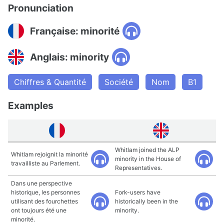
Pronunciation
Française: minorité
Anglais: minority
Chiffres & Quantité
Société
Nom
B1
Examples
Whitlam joined the ALP
Whitlam rejoignit la minorité
minority in the House of
travailliste au Parlement.
Representatives.
Dans une perspective
historique, les personnes
Fork-users have
utilisant des fourchettes
historically been in the
ont toujours été une
minority.
minorité.