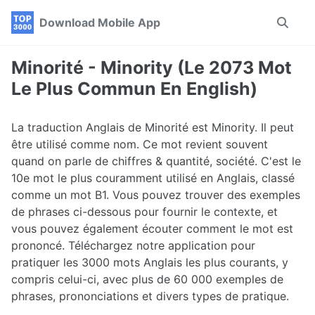
Skip
Skip
Skip
Download Mobile App
Toggle
to
to
to
search
primary
content
footer
navigation
Minorité - Minority (Le 2073 Mot
Le Plus Commun En English)
La traduction Anglais de Minorité est Minority. Il peut
être utilisé comme nom. Ce mot revient souvent
quand on parle de chiffres & quantité, société. C'est le
10e mot le plus couramment utilisé en Anglais, classé
comme un mot B1. Vous pouvez trouver des exemples
de phrases ci-dessous pour fournir le contexte, et
vous pouvez également écouter comment le mot est
prononcé. Téléchargez notre application pour
pratiquer les 3000 mots Anglais les plus courants, y
compris celui-ci, avec plus de 60 000 exemples de
phrases, prononciations et divers types de pratique.