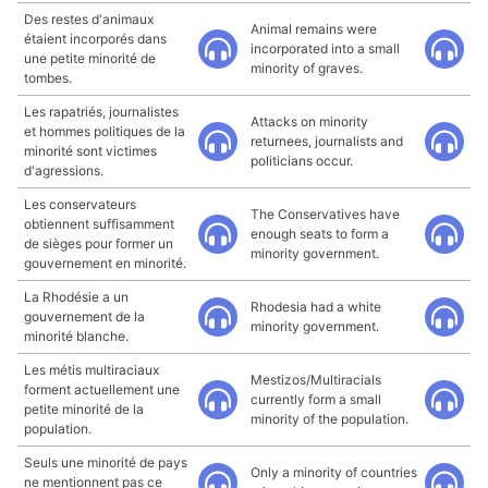
Des restes d'animaux
Animal remains were
étaient incorporés dans
incorporated into a small
une petite minorité de
minority of graves.
tombes.
Les rapatriés, journalistes
Attacks on minority
et hommes politiques de la
returnees, journalists and
minorité sont victimes
politicians occur.
d'agressions.
Les conservateurs
The Conservatives have
obtiennent suffisamment
enough seats to form a
de sièges pour former un
minority government.
gouvernement en minorité.
La Rhodésie a un
Rhodesia had a white
gouvernement de la
minority government.
minorité blanche.
Les métis multiraciaux
Mestizos/Multiracials
forment actuellement une
currently form a small
petite minorité de la
minority of the population.
population.
Seuls une minorité de pays
Only a minority of countries
ne mentionnent pas ce