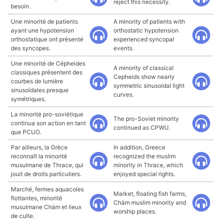
reject this necessity.
besoin.
Une minorité de patients
A minority of patients with
ayant une hypotension
orthostatic hypotension
orthostatique ont présenté
experienced syncopal
des syncopes.
events.
Une minorité de Cépheides
A minority of classical
classiques présentent des
Cepheids show nearly
courbes de lumière
symmetric sinusoidal light
sinusoïdales presque
curves.
symétriques.
La minorité pro-soviétique
The pro-Soviet minority
continua son action en tant
continued as CPWU.
que PCUO.
Par ailleurs, la Grèce
In addition, Greece
reconnaît la minorité
recognized the muslim
musulmane de Thrace, qui
minority in Thrace, which
jouit de droits particuliers.
enjoyed special rights.
Marché, fermes aquacoles
Market, floating fish farms,
flottantes, minorité
Chàm muslim minority and
musulmane Chàm et lieux
worship places.
de culte.