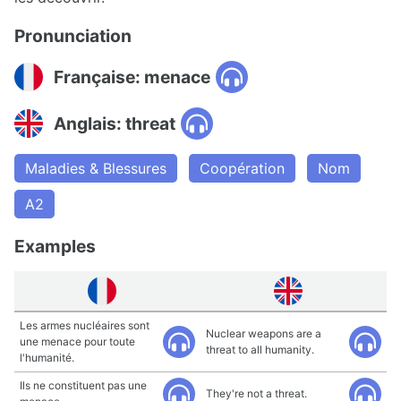
Pronunciation
Française: menace
Anglais: threat
Maladies & Blessures
Coopération
Nom
A2
Examples
Les armes nucléaires sont
Nuclear weapons are a
une menace pour toute
threat to all humanity.
l'humanité.
Ils ne constituent pas une
They're not a threat.