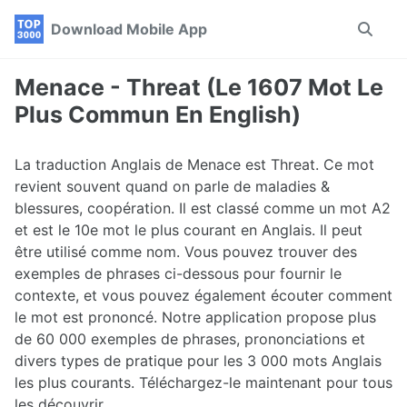
Skip
Skip
Skip
Download Mobile App
Toggle
to
to
to
search
primary
content
footer
navigation
Menace - Threat (Le 1607 Mot Le
Plus Commun En English)
La traduction Anglais de Menace est Threat. Ce mot
revient souvent quand on parle de maladies &
blessures, coopération. Il est classé comme un mot A2
et est le 10e mot le plus courant en Anglais. Il peut
être utilisé comme nom. Vous pouvez trouver des
exemples de phrases ci-dessous pour fournir le
contexte, et vous pouvez également écouter comment
le mot est prononcé. Notre application propose plus
de 60 000 exemples de phrases, prononciations et
divers types de pratique pour les 3 000 mots Anglais
les plus courants. Téléchargez-le maintenant pour tous
les découvrir.