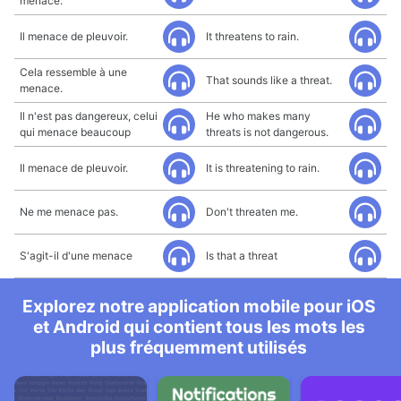
menace.
Il menace de pleuvoir.
It threatens to rain.
Cela ressemble à une
That sounds like a threat.
menace.
Il n'est pas dangereux, celui
He who makes many
qui menace beaucoup
threats is not dangerous.
Il menace de pleuvoir.
It is threatening to rain.
Ne me menace pas.
Don't threaten me.
S'agit-il d'une menace
Is that a threat
Explorez notre application mobile pour iOS
et Android qui contient tous les mots les
plus fréquemment utilisés