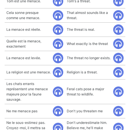
Tom est une menace.
Tom's a threat.
Cela sonne presque
That almost sounds like a
comme une menace.
threat.
La menace est réelle.
The threat is real.
Quelle est la menace,
What exactly is the threat
exactement
La menace est levée.
The threat no longer exists.
La religion est une menace.
Religion is a threat.
Les chats errants
représentent une menace
Feral cats pose a major
majeure pour la faune
threat to wildlife.
sauvage.
Ne me menace pas
Don't you threaten me
Ne le sous-estimez pas.
Don't underestimate him.
Croyez-moi, il mettra sa
Believe me, he'll make