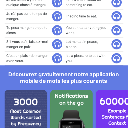
quelque chose à manger.
something to eat.
Je n’ai pas eu le temps de
I had no time to eat.
manger.
Tu peux manger ce que tu
You can eat anything you
aimes.
want.
S'il vous plaît, laissez-moi
Let me eat in peace,
manger en paix.
please.
C'est un plaisir de manger
It's a pleasure to eat with
avec vous.
you.
Découvrez gratuitement notre application
mobile de mots les plus courants