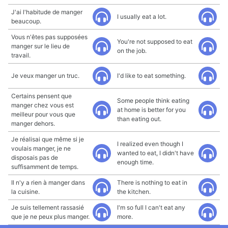
J'ai l'habitude de manger
I usually eat a lot.
beaucoup.
Vous n'êtes pas supposées
You're not supposed to eat
manger sur le lieu de
on the job.
travail.
Je veux manger un truc.
I'd like to eat something.
Certains pensent que
Some people think eating
manger chez vous est
at home is better for you
meilleur pour vous que
than eating out.
manger dehors.
Je réalisai que même si je
I realized even though I
voulais manger, je ne
wanted to eat, I didn't have
disposais pas de
enough time.
suffisamment de temps.
Il n'y a rien à manger dans
There is nothing to eat in
la cuisine.
the kitchen.
Je suis tellement rassasié
I'm so full I can't eat any
que je ne peux plus manger.
more.