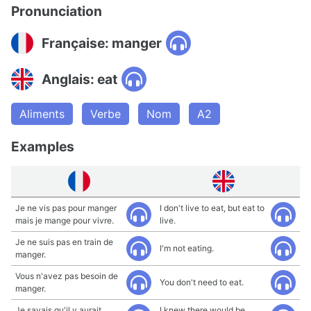
Pronunciation
Française: manger
Anglais: eat
Aliments
Verbe
Nom
A2
Examples
Je ne vis pas pour manger
I don't live to eat, but eat to
mais je mange pour vivre.
live.
Je ne suis pas en train de
I'm not eating.
manger.
Vous n'avez pas besoin de
You don't need to eat.
manger.
Je savais qu'il y aurait
I knew there would be