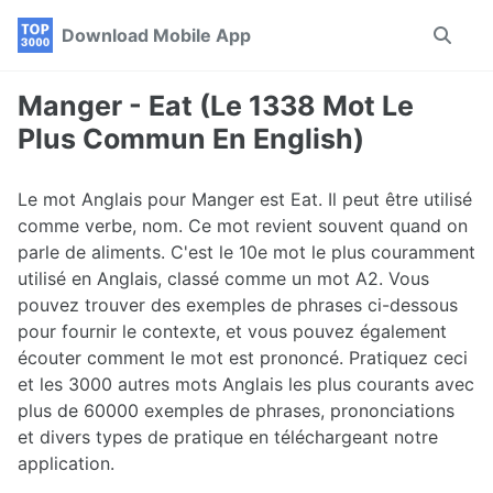
Skip
Skip
Skip
Download Mobile App
Toggle
to
to
to
search
primary
content
footer
navigation
Manger - Eat (Le 1338 Mot Le
Plus Commun En English)
Le mot Anglais pour Manger est Eat. Il peut être utilisé
comme verbe, nom. Ce mot revient souvent quand on
parle de aliments. C'est le 10e mot le plus couramment
utilisé en Anglais, classé comme un mot A2. Vous
pouvez trouver des exemples de phrases ci-dessous
pour fournir le contexte, et vous pouvez également
écouter comment le mot est prononcé. Pratiquez ceci
et les 3000 autres mots Anglais les plus courants avec
plus de 60000 exemples de phrases, prononciations
et divers types de pratique en téléchargeant notre
application.