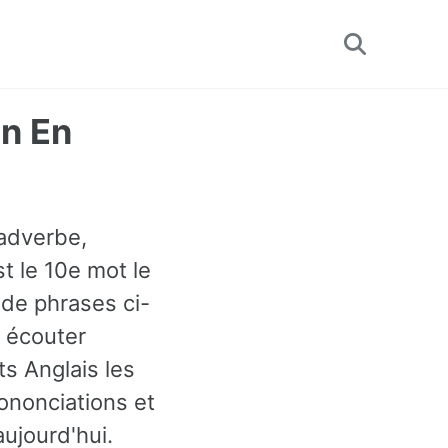
Toggle
search
un En
 adverbe,
st le 10e mot le
de phrases ci-
 écouter
s Anglais les
ononciations et
aujourd'hui.