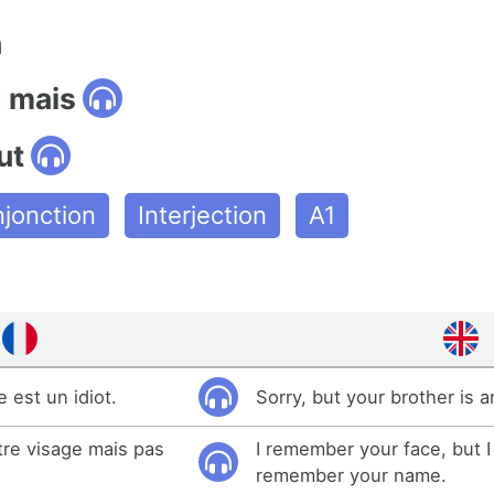
n
: mais
ut
jonction
Interjection
A1
 est un idiot.
Sorry, but your brother is an
tre visage mais pas
I remember your face, but I
remember your name.