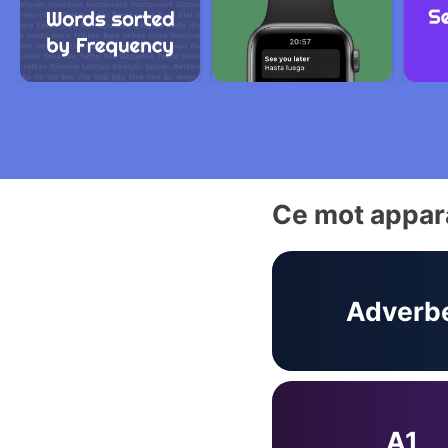
Ce mot appara
Adverb
A1