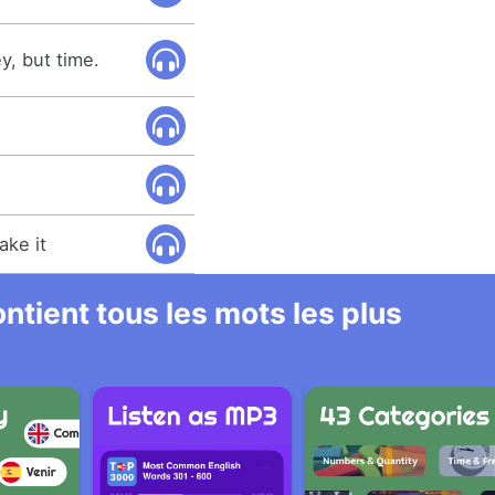
y, but time.
ake it
ntient tous les mots les plus