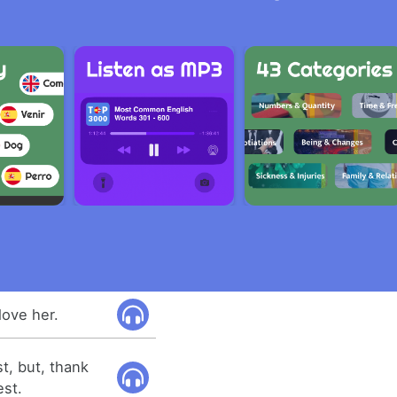
love her.
t, but, thank
est.