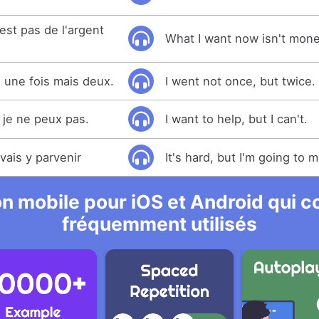
est pas de l'argent
What I want now isn't mone
s une fois mais deux.
I went not once, but twice.
s je ne peux pas.
I want to help, but I can't.
 vais y parvenir
It's hard, but I'm going to m
n mobile pour iOS et Android qui co
fréquemment utilisés