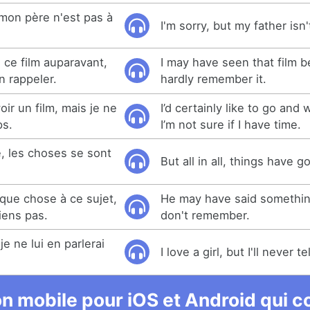
 mon père n'est pas à
I'm sorry, but my father isn
u ce film auparavant,
I may have seen that film b
n rappeler.
hardly remember it.
voir un film, mais je ne
I’d certainly like to go and 
ps.
I’m not sure if I have time.
, les choses se sont
But all in all, things have g
elque chose à ce sujet,
He may have said something
iens pas.
don't remember.
je ne lui en parlerai
I love a girl, but I'll never te
n mobile pour iOS et Android qui co