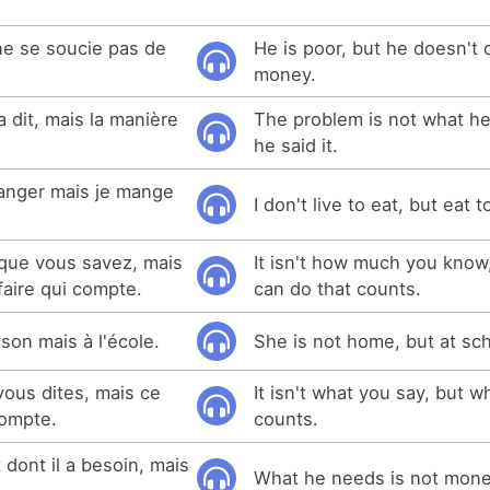
 ne se soucie pas de
He is poor, but he doesn't 
money.
a dit, mais la manière
The problem is not what he
he said it.
anger mais je mange
I don't live to eat, but eat to
 que vous savez, mais
It isn't how much you know
aire qui compte.
can do that counts.
ison mais à l'école.
She is not home, but at sch
vous dites, mais ce
It isn't what you say, but w
compte.
counts.
 dont il a besoin, mais
What he needs is not mone