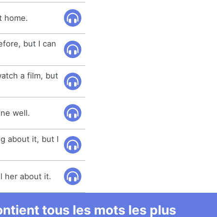
't home.
efore, but I can
watch a film, but
one well.
 about it, but I
ll her about it.
ntient tous les mots les plus