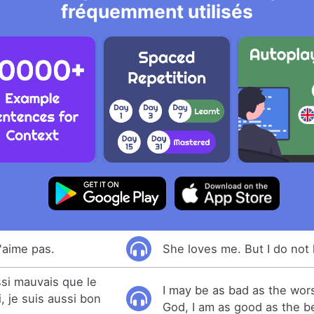
fréquemment utilisés
l'aime pas.
She loves me. But I do not 
ssi mauvais que le
I may be as bad as the wors
, je suis aussi bon
God, I am as good as the b