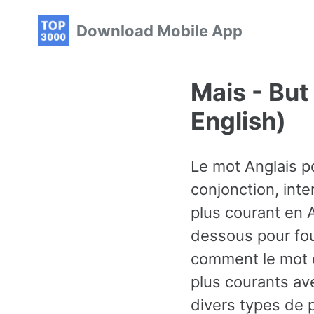
Skip
Skip
Skip
Download Mobile App
to
to
to
primary
content
footer
navigation
Mais - Bu
English)
Le mot Anglais po
conjonction, inte
plus courant en 
dessous pour fou
comment le mot e
plus courants av
divers types de p