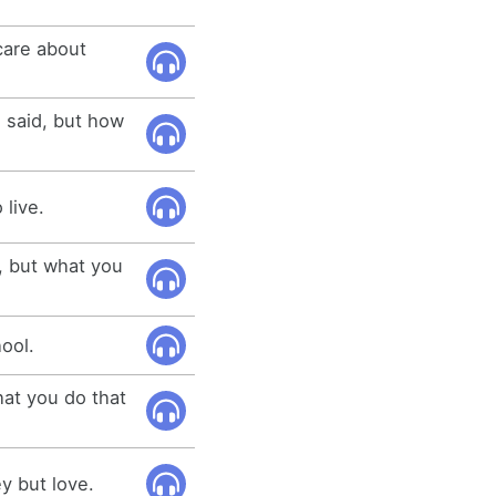
care about
 said, but how
 live.
, but what you
ool.
hat you do that
y but love.