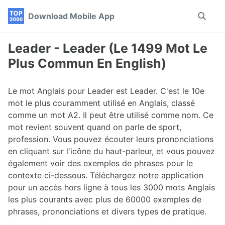
Skip
Skip
Skip
Download Mobile App
Toggle
to
to
to
search
primary
content
footer
navigation
Leader - Leader (Le 1499 Mot Le
Plus Commun En English)
Le mot Anglais pour Leader est Leader. C'est le 10e
mot le plus couramment utilisé en Anglais, classé
comme un mot A2. Il peut être utilisé comme nom. Ce
mot revient souvent quand on parle de sport,
profession. Vous pouvez écouter leurs prononciations
en cliquant sur l'icône du haut-parleur, et vous pouvez
également voir des exemples de phrases pour le
contexte ci-dessous. Téléchargez notre application
pour un accès hors ligne à tous les 3000 mots Anglais
les plus courants avec plus de 60000 exemples de
phrases, prononciations et divers types de pratique.