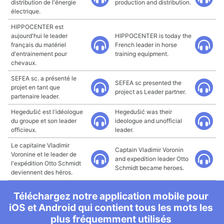
distribution de l'énergie
production and distribution.
électrique.
HIPPOCENTER est
aujourd'hui le leader
HIPPOCENTER is today the
français du matériel
French leader in horse
d'entrainement pour
training equipment.
chevaux.
SEFEA sc. a présenté le
SEFEA sc presented the
projet en tant que
project as Leader partner.
partenaire leader.
Hegedušić est l'idéologue
Hegedušić was their
du groupe et son leader
ideologue and unofficial
officieux.
leader.
Le capitaine Vladimir
Captain Vladimir Voronin
Voronine et le leader de
and expedition leader Otto
l'expédition Otto Schmidt
Schmidt became heroes.
deviennent des héros.
Téléchargez notre application mobile pour
iOS et Android qui contient tous les mots les
plus fréquemment utilisés