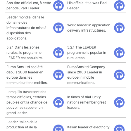
Son titre officiel est, à cette
His official title was Pad
période, Pad Leader.
Leader.
Leader mondial dans le
domaine des
World leader in application
infrastructures de mise à
delivery infrastructures.
disposition des
applications.
5.2.1 Dans les zones
5.2.1 The LEADER
rurales, le programme
programme is popular in
LEADER est populaire.
rural areas.
Europ Sms Ltd société
EuropSms ltd Company
depuis 2000 leader en
since 2000 Leader in
europe dans les
europe in mobile
communications mobiles.
communications.
Lorsqu'ils traversent des
temps difficiles, certains
In times of trial lucky
peuples ont la chance de
nations remember great
pouvoir se rappeler un
leaders.
grand leader.
Leader italien de la
production et de la
Italian leader of electricity