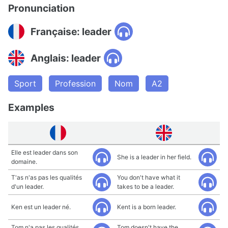
Pronunciation
Française: leader
Anglais: leader
Sport
Profession
Nom
A2
Examples
Elle est leader dans son
She is a leader in her field.
domaine.
T'as n'as pas les qualités
You don't have what it
d'un leader.
takes to be a leader.
Ken est un leader né.
Kent is a born leader.
Tom n'a pas les qualités
Tom doesn't have the