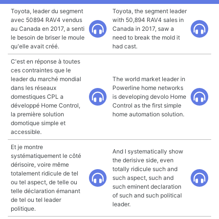
Toyota, leader du segment
Toyota, the segment leader
avec 50894 RAV4 vendus
with 50,894 RAV4 sales in
au Canada en 2017, a senti
Canada in 2017, saw a
le besoin de briser le moule
need to break the mold it
qu'elle avait créé.
had cast.
C'est en réponse à toutes
ces contraintes que le
leader du marché mondial
The world market leader in
dans les réseaux
Powerline home networks
domestiques CPL a
is developing devolo Home
développé Home Control,
Control as the first simple
la première solution
home automation solution.
domotique simple et
accessible.
Et je montre
And I systematically show
systématiquement le côté
the derisive side, even
dérisoire, voire même
totally ridicule such and
totalement ridicule de tel
such aspect, such and
ou tel aspect, de telle ou
such eminent declaration
telle déclaration émanant
of such and such political
de tel ou tel leader
leader.
politique.