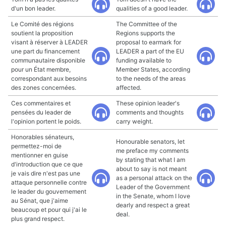
d'un bon leader.
qualities of a good leader.
Le Comité des régions
The Committee of the
soutient la proposition
Regions supports the
visant à réserver à LEADER
proposal to earmark for
une part du financement
LEADER a part of the EU
communautaire disponible
funding available to
pour un État membre,
Member States, according
correspondant aux besoins
to the needs of the areas
des zones concernées.
affected.
Ces commentaires et
These opinion leader's
pensées du leader de
comments and thoughts
l'opinion portent le poids.
carry weight.
Honorables sénateurs,
Honourable senators, let
permettez-moi de
me preface my comments
mentionner en guise
by stating that what I am
d'introduction que ce que
about to say is not meant
je vais dire n'est pas une
as a personal attack on the
attaque personnelle contre
Leader of the Government
le leader du gouvernement
in the Senate, whom I love
au Sénat, que j'aime
dearly and respect a great
beaucoup et pour qui j'ai le
deal.
plus grand respect.