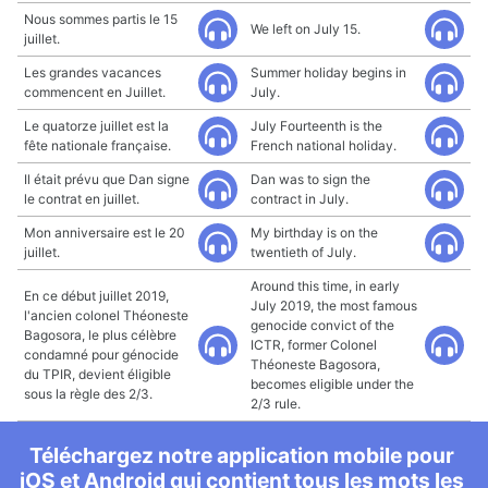
Nous sommes partis le 15
We left on July 15.
juillet.
Les grandes vacances
Summer holiday begins in
commencent en Juillet.
July.
Le quatorze juillet est la
July Fourteenth is the
fête nationale française.
French national holiday.
Il était prévu que Dan signe
Dan was to sign the
le contrat en juillet.
contract in July.
Mon anniversaire est le 20
My birthday is on the
juillet.
twentieth of July.
Around this time, in early
En ce début juillet 2019,
July 2019, the most famous
l'ancien colonel Théoneste
genocide convict of the
Bagosora, le plus célèbre
ICTR, former Colonel
condamné pour génocide
Théoneste Bagosora,
du TPIR, devient éligible
becomes eligible under the
sous la règle des 2/3.
2/3 rule.
Téléchargez notre application mobile pour
iOS et Android qui contient tous les mots les