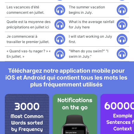
Les vacances d'été
The summer vacation
commencent en juillet.
begins in July.
Quelle est la moyenne des
What is the average rainfall
précipitations en juillet ici
for July here
Je commencerai à
I will start working on July
travailler le premier juillet.
first.
« Quand vas-tu nager ? » «
"When do you swim?" "I
En juillet. »
swim in July."
Téléchargez notre application mobile pour
iOS et Android qui contient tous les mots les
plus fréquemment utilisés