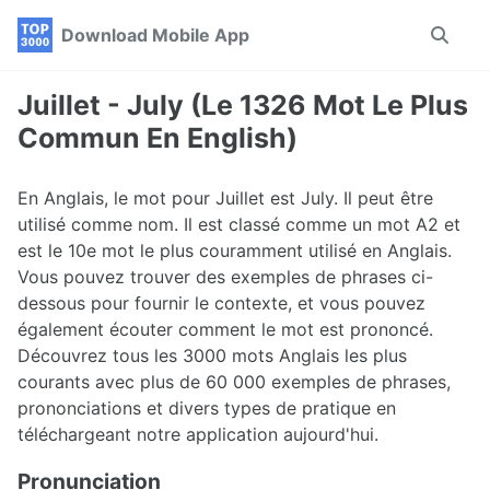
Skip
Skip
Skip
Download Mobile App
Toggle
to
to
to
search
primary
content
footer
navigation
Juillet - July (Le 1326 Mot Le Plus
Commun En English)
En Anglais, le mot pour Juillet est July. Il peut être
utilisé comme nom. Il est classé comme un mot A2 et
est le 10e mot le plus couramment utilisé en Anglais.
Vous pouvez trouver des exemples de phrases ci-
dessous pour fournir le contexte, et vous pouvez
également écouter comment le mot est prononcé.
Découvrez tous les 3000 mots Anglais les plus
courants avec plus de 60 000 exemples de phrases,
prononciations et divers types de pratique en
téléchargeant notre application aujourd'hui.
Pronunciation