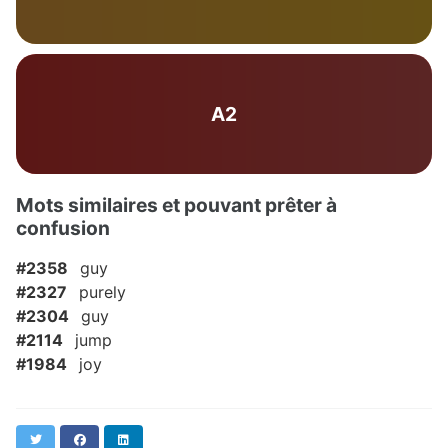
A2
Mots similaires et pouvant prêter à
confusion
#2358
guy
#2327
purely
#2304
guy
#2114
jump
#1984
joy
Twitter
Facebook
LinkedIn