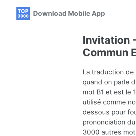
Skip
Skip
Skip
Download Mobile App
to
to
to
primary
content
footer
navigation
Invitation 
Commun En
La traduction de 
quand on parle de
mot B1 et est le 
utilisé comme n
dessous pour fou
prononciation du 
3000 autres mots