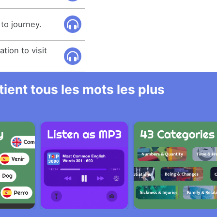
 to journey.
tion to visit
ient tous les mots les plus