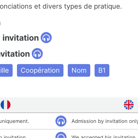
onciations et divers types de pratique.
n
 invitation
nvitation
lle
Coopération
Nom
B1
 uniquement.
Admission by invitation onl
invitation.
We accepted his invitation.