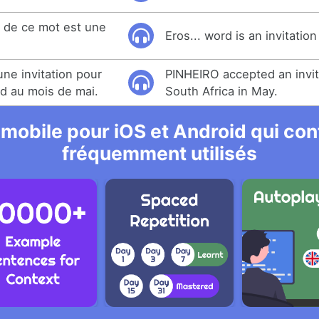
 de ce mot est une
Eros... word is an invitation
ne invitation pour
PINHEIRO accepted an invita
Sud au mois de mai.
South Africa in May.
 mobile pour iOS et Android qui cont
fréquemment utilisés