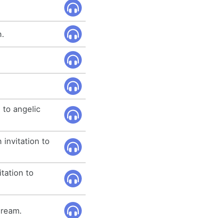
n.
.
d to angelic
 invitation to
tation to
 dream.