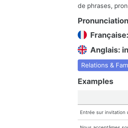
de phrases, pron
Pronunciatio
Française:
Anglais: i
Relations & Fami
Examples
Entrée sur invitation
Nous acceptâmes son 