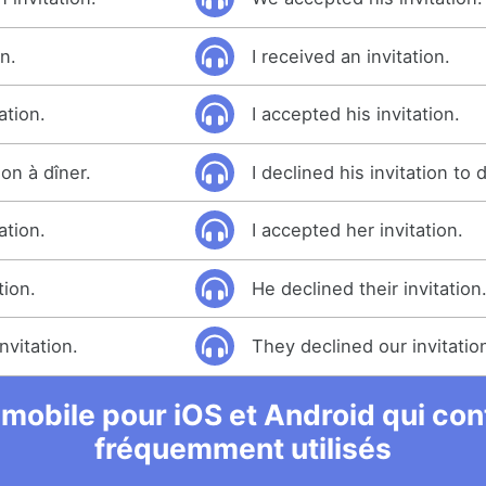
on.
I received an invitation.
ation.
I accepted his invitation.
ion à dîner.
I declined his invitation to 
ation.
I accepted her invitation.
tion.
He declined their invitation
nvitation.
They declined our invitatio
 mobile pour iOS et Android qui cont
fréquemment utilisés