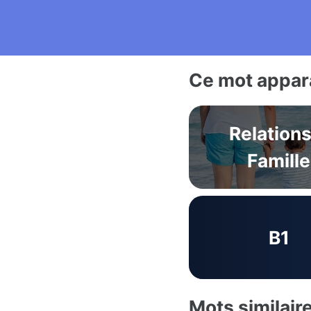
Ce mot appara
Relations
Famille
B1
Mots similair