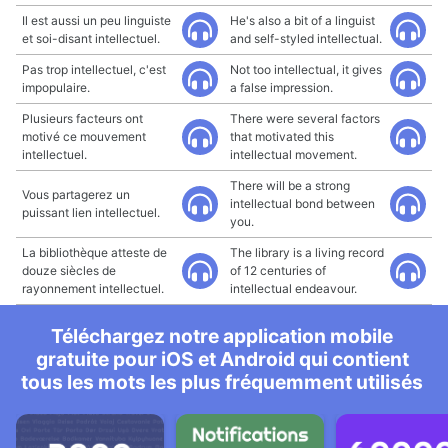
Il est aussi un peu linguiste
He's also a bit of a linguist
et soi-disant intellectuel.
and self-styled intellectual.
Pas trop intellectuel, c'est
Not too intellectual, it gives
impopulaire.
a false impression.
Plusieurs facteurs ont
There were several factors
motivé ce mouvement
that motivated this
intellectuel.
intellectual movement.
There will be a strong
Vous partagerez un
intellectual bond between
puissant lien intellectuel.
you.
La bibliothèque atteste de
The library is a living record
douze siècles de
of 12 centuries of
rayonnement intellectuel.
intellectual endeavour.
Téléchargez notre application mobile
gratuite pour iOS et Android qui contient
tous les mots les plus fréquemment utilisés