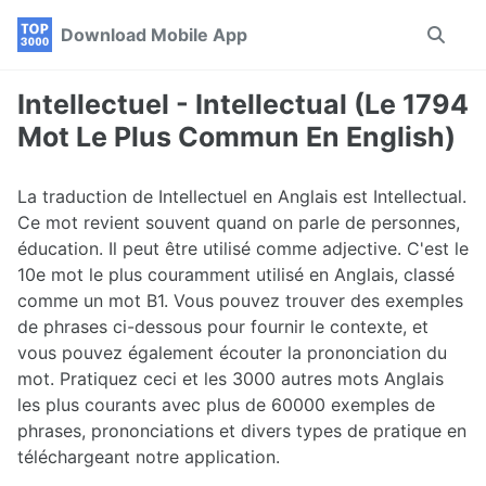
Skip
Skip
Skip
Download Mobile App
Toggle
to
to
to
search
primary
content
footer
navigation
Intellectuel - Intellectual (Le 1794
Mot Le Plus Commun En English)
La traduction de Intellectuel en Anglais est Intellectual.
Ce mot revient souvent quand on parle de personnes,
éducation. Il peut être utilisé comme adjective. C'est le
10e mot le plus couramment utilisé en Anglais, classé
comme un mot B1. Vous pouvez trouver des exemples
de phrases ci-dessous pour fournir le contexte, et
vous pouvez également écouter la prononciation du
mot. Pratiquez ceci et les 3000 autres mots Anglais
les plus courants avec plus de 60000 exemples de
phrases, prononciations et divers types de pratique en
téléchargeant notre application.