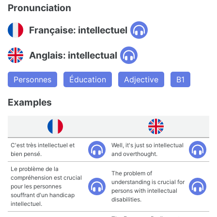
Pronunciation
Française: intellectuel
Anglais: intellectual
Personnes
Éducation
Adjective
B1
Examples
C'est très intellectuel et
Well, it's just so intellectual
bien pensé.
and overthought.
Le problème de la
The problem of
compréhension est crucial
understanding is crucial for
pour les personnes
persons with intellectual
souffrant d'un handicap
disabilities.
intellectuel.