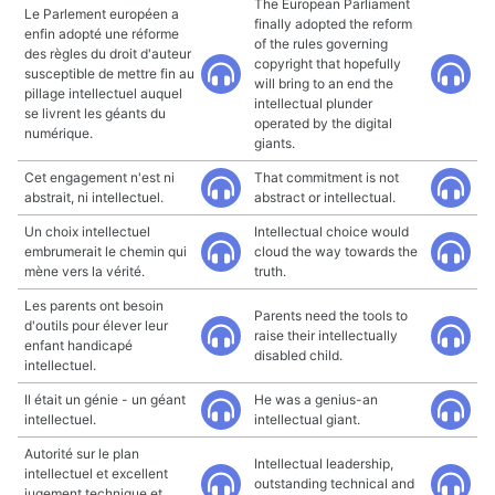
The European Parliament
Le Parlement européen a
finally adopted the reform
enfin adopté une réforme
of the rules governing
des règles du droit d'auteur
copyright that hopefully
susceptible de mettre fin au
will bring to an end the
pillage intellectuel auquel
intellectual plunder
se livrent les géants du
operated by the digital
numérique.
giants.
Cet engagement n'est ni
That commitment is not
abstrait, ni intellectuel.
abstract or intellectual.
Un choix intellectuel
Intellectual choice would
embrumerait le chemin qui
cloud the way towards the
mène vers la vérité.
truth.
Les parents ont besoin
Parents need the tools to
d'outils pour élever leur
raise their intellectually
enfant handicapé
disabled child.
intellectuel.
Il était un génie - un géant
He was a genius-an
intellectuel.
intellectual giant.
Autorité sur le plan
Intellectual leadership,
intellectuel et excellent
outstanding technical and
jugement technique et