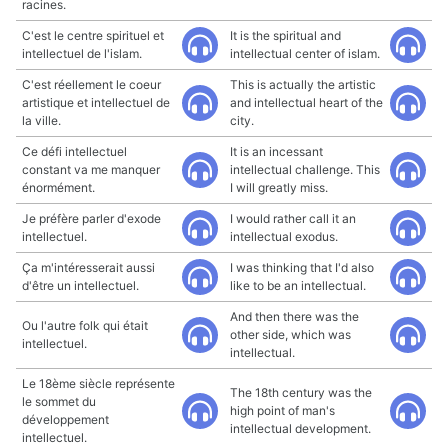
racines.
C'est le centre spirituel et
It is the spiritual and
intellectuel de l'islam.
intellectual center of islam.
C'est réellement le coeur
This is actually the artistic
artistique et intellectuel de
and intellectual heart of the
la ville.
city.
Ce défi intellectuel
It is an incessant
constant va me manquer
intellectual challenge. This
énormément.
I will greatly miss.
Je préfère parler d'exode
I would rather call it an
intellectuel.
intellectual exodus.
Ça m'intéresserait aussi
I was thinking that I'd also
d'être un intellectuel.
like to be an intellectual.
And then there was the
Ou l'autre folk qui était
other side, which was
intellectuel.
intellectual.
Le 18ème siècle représente
The 18th century was the
le sommet du
high point of man's
développement
intellectual development.
intellectuel.