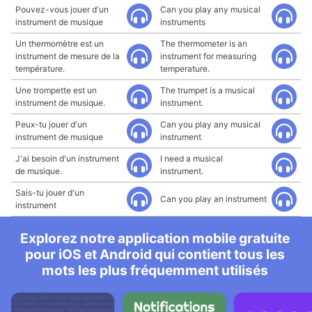
Pouvez-vous jouer d'un
Can you play any musical
instrument de musique
instruments
Un thermomètre est un
The thermometer is an
instrument de mesure de la
instrument for measuring
température.
temperature.
Une trompette est un
The trumpet is a musical
instrument de musique.
instrument.
Peux-tu jouer d'un
Can you play any musical
instrument de musique
instrument
J'ai besoin d'un instrument
I need a musical
de musique.
instrument.
Sais-tu jouer d'un
Can you play an instrument
instrument
Explorez notre application mobile gratuite
pour iOS et Android qui contient tous les
mots les plus fréquemment utilisés