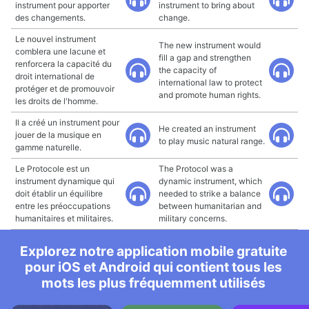
instrument pour apporter
instrument to bring about
des changements.
change.
Le nouvel instrument
The new instrument would
comblera une lacune et
fill a gap and strengthen
renforcera la capacité du
the capacity of
droit international de
international law to protect
protéger et de promouvoir
and promote human rights.
les droits de l'homme.
Il a créé un instrument pour
He created an instrument
jouer de la musique en
to play music natural range.
gamme naturelle.
Le Protocole est un
The Protocol was a
instrument dynamique qui
dynamic instrument, which
doit établir un équilibre
needed to strike a balance
entre les préoccupations
between humanitarian and
humanitaires et militaires.
military concerns.
Explorez notre application mobile gratuite
pour iOS et Android qui contient tous les
mots les plus fréquemment utilisés