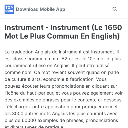
Skip
Skip
Skip
Download Mobile App
Toggle
to
to
to
search
primary
content
footer
navigation
Instrument - Instrument (Le 1650
Mot Le Plus Commun En English)
La traduction Anglais de Instrument est Instrument. Il
est classé comme un mot A2 et est le 10e mot le plus
couramment utilisé en Anglais. Il peut être utilisé
comme nom. Ce mot revient souvent quand on parle
de culture & arts, economie & fabrication. Vous
pouvez écouter leurs prononciations en cliquant sur
l'icône du haut-parleur, et vous pouvez également voir
des exemples de phrases pour le contexte ci-dessous.
Téléchargez notre application pour pratiquer ceci et
les 3000 autres mots Anglais les plus courants avec
plus de 60000 exemples de phrases, prononciations
et divers types de pratique.