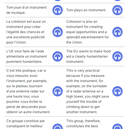
Tom joue d'un instrument
Tom plays an instrument.
de musique.
La cohésion est aussi un
Cohesion is also an
instrument pour créer
instrument for creating
l'égalité des chances et
equal opportunities and a
une excellente publicité
splendid advertisement for
pour l'Union.
the Union.
L'UE veut faire de l'aide
The EU wants to make food
alimentaire un instrument
aid a clearly humanitarian
purement humanitaire.
instrument.
C'est très pratique, car si
This is very practical
vous mesurez avec
because if you measure
l'instrument, par exemple,
with the instrument, for
sur le plateau tournant
example, on the turntable
d'une antenne radar sur
of a radar antenna on a
une haute tour, vous
high tower, you might save
pourriez vous éviter la
yourself the trouble of
peine de descendre pour
climbing down to get
obtenir un autre instrument.
another instrument.
Ce groupe constitue par
This group, therefore,
conséquent le meilleur
constitutes the best