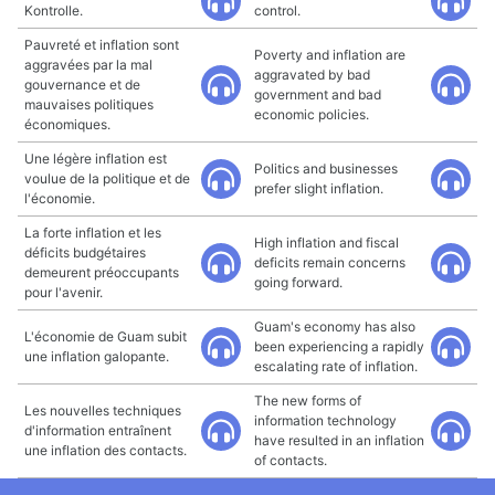
Kontrolle.
control.
Pauvreté et inflation sont
Poverty and inflation are
aggravées par la mal
aggravated by bad
gouvernance et de
government and bad
mauvaises politiques
economic policies.
économiques.
Une légère inflation est
Politics and businesses
voulue de la politique et de
prefer slight inflation.
l'économie.
La forte inflation et les
High inflation and fiscal
déficits budgétaires
deficits remain concerns
demeurent préoccupants
going forward.
pour l'avenir.
Guam's economy has also
L'économie de Guam subit
been experiencing a rapidly
une inflation galopante.
escalating rate of inflation.
The new forms of
Les nouvelles techniques
information technology
d'information entraînent
have resulted in an inflation
une inflation des contacts.
of contacts.