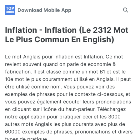
Skip
Skip
Skip
Download Mobile App
Toggle
to
to
to
search
primary
content
footer
navigation
Inflation - Inflation (Le 2312 Mot
Le Plus Commun En English)
Le mot Anglais pour Inflation est Inflation. Ce mot
revient souvent quand on parle de economie &
fabrication. Il est classé comme un mot B1 et est le
10e mot le plus couramment utilisé en Anglais. Il peut
être utilisé comme nom. Vous pouvez voir des
exemples de phrases pour le contexte ci-dessous, et
vous pouvez également écouter leurs prononciations
en cliquant sur l'icône du haut-parleur. Téléchargez
notre application pour pratiquer ceci et les 3000
autres mots Anglais les plus courants avec plus de
60000 exemples de phrases, prononciations et divers
types de pratique.