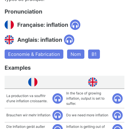
Pronunciation
Française: inflation
Anglais: inflation
Economie & Fabrication
Nom
B1
Examples
In the face of growing
La production va souffrir
inflation, output is set to
d'une inflation croissante.
suffer.
Brauchen wir mehr Inflation
Do we need more inflation
Die Inflation gerät außer
Inflation is getting out of