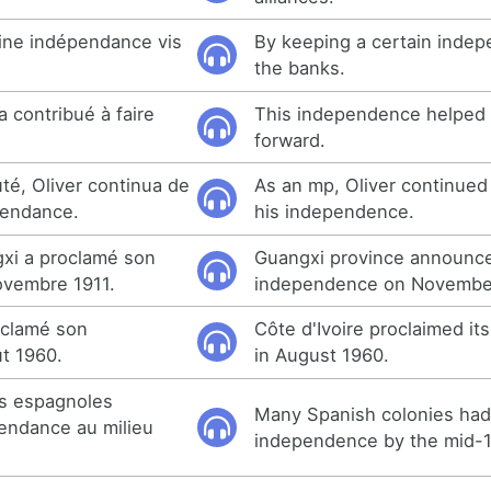
ine indépendance vis
By keeping a certain inde
the banks.
 contribué à faire
This independence helped 
forward.
té, Oliver continua de
As an mp, Oliver continued
pendance.
his independence.
xi a proclamé son
Guangxi province announce
ovembre 1911.
independence on November
roclamé son
Côte d'Ivoire proclaimed i
t 1960.
in August 1960.
s espagnoles
Many Spanish colonies had 
pendance au milieu
independence by the mid-