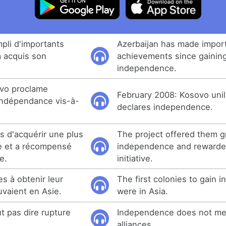
pli d'importants
Azerbaijan has made impor
a acquis son
achievements since gainin
independence.
ovo proclame
February 2008: Kosovo unil
indépendance vis-à-
declares independence.
is d'acquérir une plus
The project offered them g
e et a récompensé
independence and rewarded
ve.
initiative.
s à obtenir leur
The first colonies to gain
vaient en Asie.
were in Asia.
 pas dire rupture
Independence does not me
alliances.