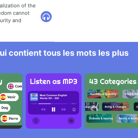
lization of the
reedom cannot
urity and
i contient tous les mots les plus