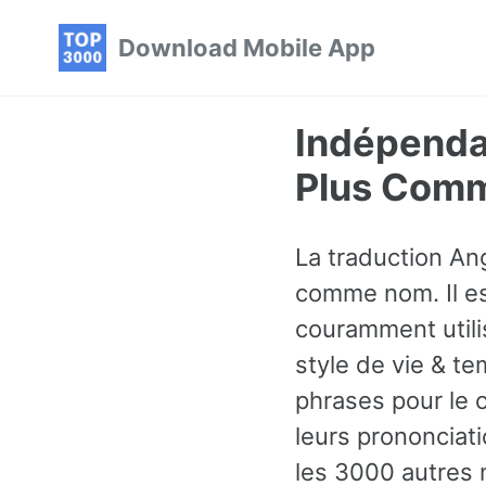
Skip
Skip
Skip
Download Mobile App
to
to
to
primary
content
footer
navigation
Indépenda
Plus Comm
La traduction An
comme nom. Il es
couramment utili
style de vie & t
phrases pour le 
leurs prononciati
les 3000 autres 