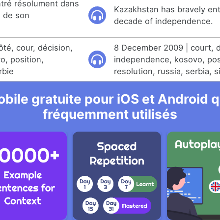
ntré résolument dans
Kazakhstan has bravely ent
e de son
decade of independence.
té, cour, décision,
8 December 2009 | court, d
, position,
independence, kosovo, pos
rbie
resolution, russia, serbia, s
bile gratuite pour iOS et Android qu
fréquemment utilisés