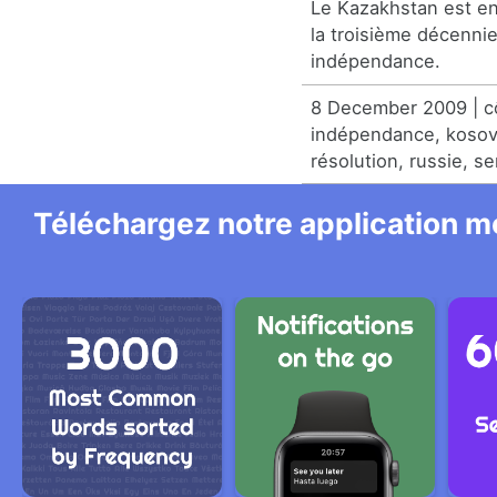
Le Kazakhstan est e
la troisième décenni
indépendance.
8 December 2009 | cô
indépendance, kosovo
résolution, russie, se
Téléchargez notre application mo