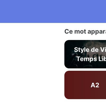
Ce mot appara
Style de V
Temps Li
A2