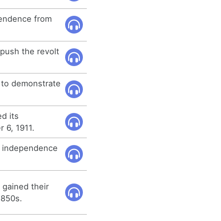
pendence from
push the revolt
 to demonstrate
d its
 6, 1911.
ts independence
gained their
1850s.