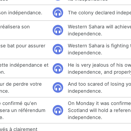
 son indépendance.
The colony declared indep
réalisera son
Western Sahara will achiev
independence.
 se bat pour assurer
Western Sahara is fighting 
independence.
 cette indépendance et
He is very jealous of his o
on.
independence, and properl
ur de perdre votre
And too scared of losing y
nce.
independence.
té confirmé qu'en
On Monday it was confirme
isera un référendum
Scotland will hold a refer
e.
independence.
vés à clairement