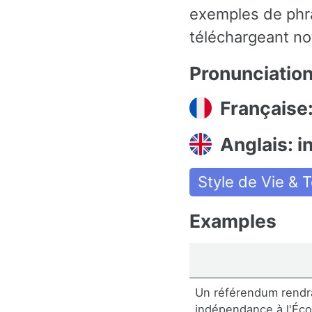
exemples de phra
téléchargeant not
Pronunciatio
Française
Anglais: 
Style de Vie & 
Examples
Un référendum rendra
indépendance à l'Éc