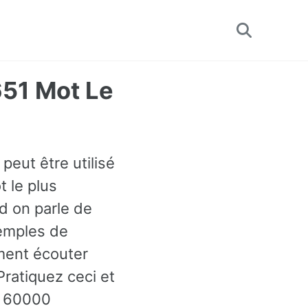
Toggle
search
51 Mot Le
peut être utilisé
 le plus
d on parle de
xemples de
ment écouter
Pratiquez ceci et
e 60000