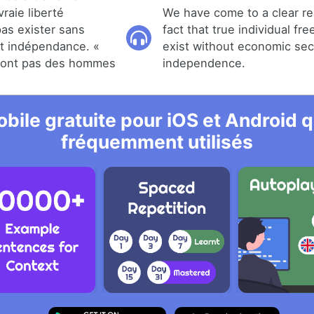
 vraie liberté
We have come to a clear rea
pas exister sans
fact that true individual f
t indépendance. «
exist without economic sec
sont pas des hommes
independence.
bile gratuite pour iOS et Android qu
fréquemment utilisés