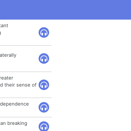
tant
g
aterally
reater
 their sense of
 independence
an breaking