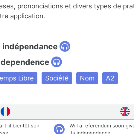
ses, prononciations et divers types de pra
re application.
n
: indépendance
independence
Temps Libre
Société
Nom
A2
-t-il bientôt son
Will a referendum soon giv
osse
its independence