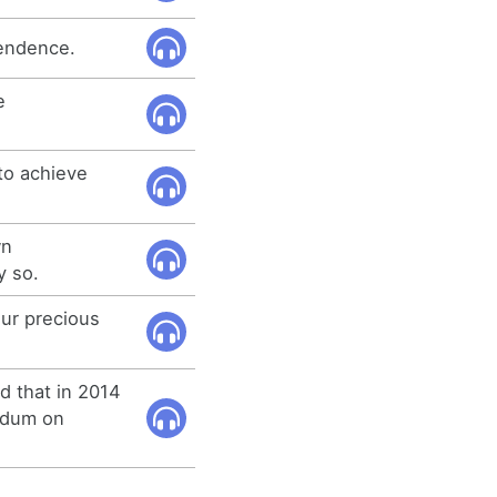
endence.
e
to achieve
wn
y so.
our precious
d that in 2014
endum on