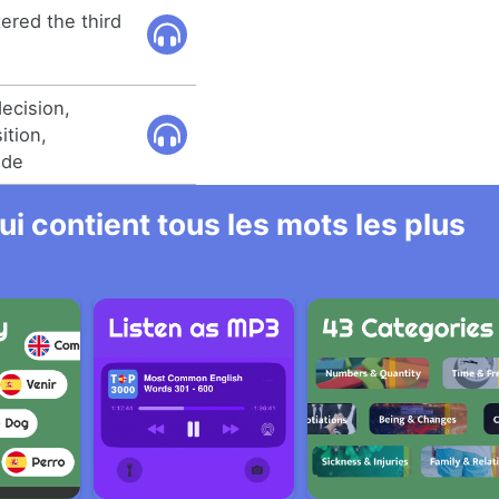
ered the third
ecision,
ition,
ide
i contient tous les mots les plus