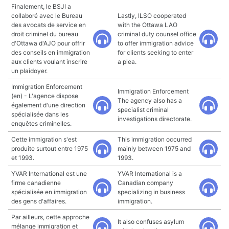
Finalement, le BSJI a
collaboré avec le Bureau
Lastly, ILSO cooperated
des avocats de service en
with the Ottawa LAO
droit criminel du bureau
criminal duty counsel office
d'Ottawa d'AJO pour offrir
to offer immigration advice
des conseils en immigration
for clients seeking to enter
aux clients voulant inscrire
a plea.
un plaidoyer.
Immigration Enforcement
Immigration Enforcement
(en) - L'agence dispose
The agency also has a
également d'une direction
specialist criminal
spécialisée dans les
investigations directorate.
enquêtes criminelles.
Cette immigration s'est
This immigration occurred
produite surtout entre 1975
mainly between 1975 and
et 1993.
1993.
YVAR International est une
YVAR International is a
firme canadienne
Canadian company
spécialisée en immigration
specializing in business
des gens d'affaires.
immigration.
Par ailleurs, cette approche
It also confuses asylum
mélange immigration et