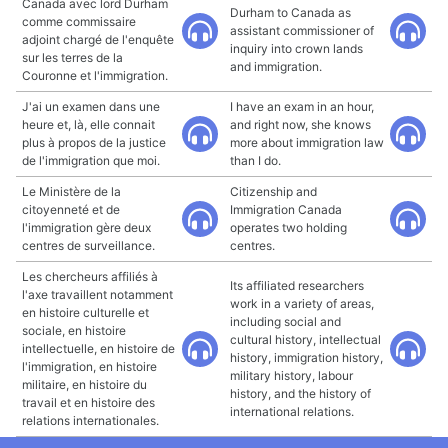
Canada avec lord Durham
Durham to Canada as
comme commissaire
assistant commissioner of
adjoint chargé de l'enquête
inquiry into crown lands
sur les terres de la
and immigration.
Couronne et l'immigration.
J'ai un examen dans une
I have an exam in an hour,
heure et, là, elle connait
and right now, she knows
plus à propos de la justice
more about immigration law
de l'immigration que moi.
than I do.
Le Ministère de la
Citizenship and
citoyenneté et de
Immigration Canada
l'immigration gère deux
operates two holding
centres de surveillance.
centres.
Les chercheurs affiliés à
Its affiliated researchers
l'axe travaillent notamment
work in a variety of areas,
en histoire culturelle et
including social and
sociale, en histoire
cultural history, intellectual
intellectuelle, en histoire de
history, immigration history,
l'immigration, en histoire
military history, labour
militaire, en histoire du
history, and the history of
travail et en histoire des
international relations.
relations internationales.