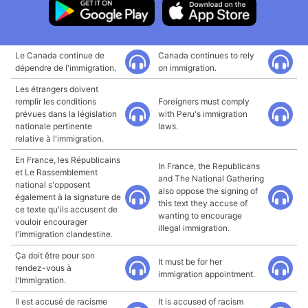
Le Canada continue de
Canada continues to rely
dépendre de l'immigration.
on immigration.
Les étrangers doivent
remplir les conditions
Foreigners must comply
prévues dans la législation
with Peru's immigration
nationale pertinente
laws.
relative à l'immigration.
En France, les Républicains
In France, the Republicans
et Le Rassemblement
and The National Gathering
national s'opposent
also oppose the signing of
également à la signature de
this text they accuse of
ce texte qu'ils accusent de
wanting to encourage
vouloir encourager
illegal immigration.
l'immigration clandestine.
Ça doit être pour son
It must be for her
rendez-vous à
immigration appointment.
l'Immigration.
Il est accusé de racisme
It is accused of racism