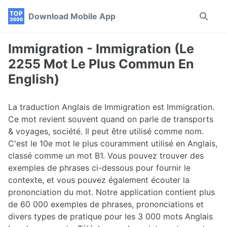
Skip
Skip
Skip
Download Mobile App
Toggle
to
to
to
search
primary
content
footer
navigation
Immigration - Immigration (Le
2255 Mot Le Plus Commun En
English)
La traduction Anglais de Immigration est Immigration.
Ce mot revient souvent quand on parle de transports
& voyages, société. Il peut être utilisé comme nom.
C'est le 10e mot le plus couramment utilisé en Anglais,
classé comme un mot B1. Vous pouvez trouver des
exemples de phrases ci-dessous pour fournir le
contexte, et vous pouvez également écouter la
prononciation du mot. Notre application contient plus
de 60 000 exemples de phrases, prononciations et
divers types de pratique pour les 3 000 mots Anglais