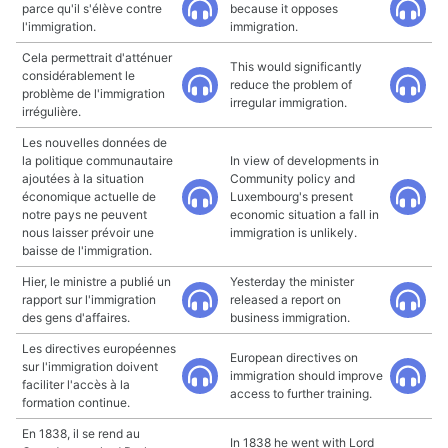
parce qu'il s'élève contre
because it opposes
l'immigration.
immigration.
Cela permettrait d'atténuer
This would significantly
considérablement le
reduce the problem of
problème de l'immigration
irregular immigration.
irrégulière.
Les nouvelles données de
la politique communautaire
In view of developments in
ajoutées à la situation
Community policy and
économique actuelle de
Luxembourg's present
notre pays ne peuvent
economic situation a fall in
nous laisser prévoir une
immigration is unlikely.
baisse de l'immigration.
Hier, le ministre a publié un
Yesterday the minister
rapport sur l'immigration
released a report on
des gens d'affaires.
business immigration.
Les directives européennes
European directives on
sur l'immigration doivent
immigration should improve
faciliter l'accès à la
access to further training.
formation continue.
En 1838, il se rend au
In 1838 he went with Lord