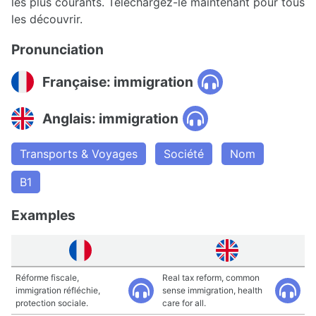
les plus courants. Téléchargez-le maintenant pour tous
les découvrir.
Pronunciation
Française: immigration
Anglais: immigration
Transports & Voyages
Société
Nom
B1
Examples
Réforme fiscale,
Real tax reform, common
immigration réfléchie,
sense immigration, health
protection sociale.
care for all.