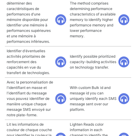
déterminer des
The method comprises
caractéristiques de
determining performance
performances d'une
characteristics of available
mémoire disponible pour
memory to identify higher
identifier une mémoire à
performance memory and
performances supérieures
lower performance
et une mémoire à
memory.
performances inférieures.
Identifier d'éventuelles
activités prioritaires de
Identify possible prioritized
renforcement des
capacity-building activities
capacités en vue du
on technology transfer.
transfert de technologies.
Avec la personnalisation de
l'identifiant en masse et
With custom Bulk id and
l'identifiant du message
message id you can
vous pouvez identifier de
uniquely identify each SMS
manière unique chaque
message sent over our
message SMS envoyé sur
platform.
notre plate-forme.
Lit les informations de
Lighten Reads color
couleur de chaque couche
information in each
pour identifier la couleur la
channel to identify the