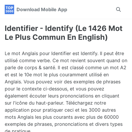
Skip
Skip
Skip
Download Mobile App
Toggle
to
to
to
search
primary
content
footer
navigation
Identifier - Identify (Le 1426 Mot
Le Plus Commun En English)
Le mot Anglais pour Identifier est Identify. Il peut être
utilisé comme verbe. Ce mot revient souvent quand on
parle de corps & santé. Il est classé comme un mot A2
et est le 10e mot le plus couramment utilisé en
Anglais. Vous pouvez voir des exemples de phrases
pour le contexte ci-dessous, et vous pouvez
également écouter leurs prononciations en cliquant
sur l'icône du haut-parleur. Téléchargez notre
application pour pratiquer ceci et les 3000 autres
mots Anglais les plus courants avec plus de 60000
exemples de phrases, prononciations et divers types
de pratique.