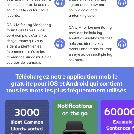
plus claire entre la couleur
lighter color between
source et la couleur sous-
source color and
jacente.
underlying color.
CA UIM for Log Monitoring
CA UIM for log monitoring
fournit des tableaux de
provides holistic log
bord complets d'analyse
analytics dashboards that
des journaux qui vous
help you identify key
aident à identifier les
events and trends to keep
événements clés et les
an eye across multiple log
tendances sur de multiples
sources.
sources de journaux.
Téléchargez notre application mobile
gratuite pour iOS et Android qui contient
tous les mots les plus fréquemment utilisés