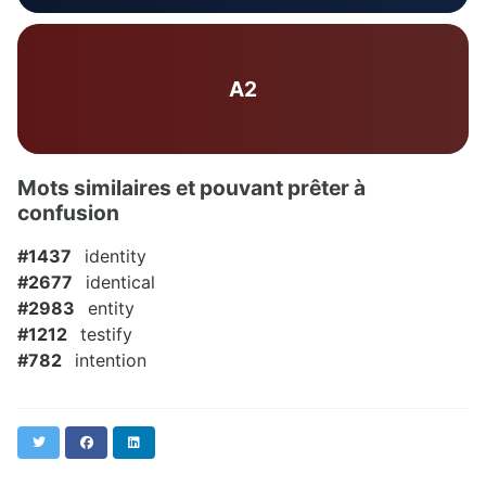
A2
Mots similaires et pouvant prêter à
confusion
#1437
identity
#2677
identical
#2983
entity
#1212
testify
#782
intention
Twitter
Facebook
LinkedIn