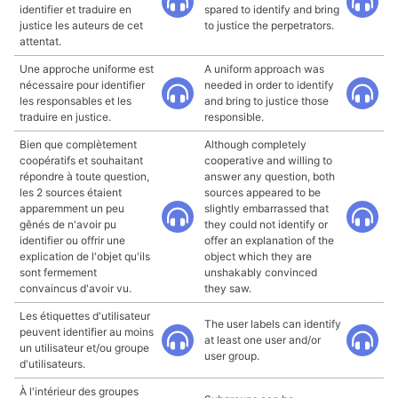
identifier et traduire en
spared to identify and bring
justice les auteurs de cet
to justice the perpetrators.
attentat.
Une approche uniforme est
A uniform approach was
nécessaire pour identifier
needed in order to identify
les responsables et les
and bring to justice those
traduire en justice.
responsible.
Bien que complètement
Although completely
coopératifs et souhaitant
cooperative and willing to
répondre à toute question,
answer any question, both
les 2 sources étaient
sources appeared to be
apparemment un peu
slightly embarrassed that
gênés de n'avoir pu
they could not identify or
identifier ou offrir une
offer an explanation of the
explication de l'objet qu'ils
object which they are
sont fermement
unshakably convinced
convaincus d'avoir vu.
they saw.
Les étiquettes d'utilisateur
The user labels can identify
peuvent identifier au moins
at least one user and/or
un utilisateur et/ou groupe
user group.
d'utilisateurs.
À l'intérieur des groupes