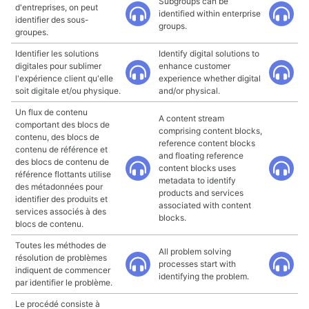
Subgroups can be
d'entreprises, on peut
identified within enterprise
identifier des sous-
groups.
groupes.
Identifier les solutions
Identify digital solutions to
digitales pour sublimer
enhance customer
l'expérience client qu'elle
experience whether digital
soit digitale et/ou physique.
and/or physical.
Un flux de contenu
A content stream
comportant des blocs de
comprising content blocks,
contenu, des blocs de
reference content blocks
contenu de référence et
and floating reference
des blocs de contenu de
content blocks uses
référence flottants utilise
metadata to identify
des métadonnées pour
products and services
identifier des produits et
associated with content
services associés à des
blocks.
blocs de contenu.
Toutes les méthodes de
All problem solving
résolution de problèmes
processes start with
indiquent de commencer
identifying the problem.
par identifier le problème.
Le procédé consiste à