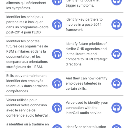
identifying foods that
aliments qui déclenchent
trigger symptoms.
les symptômes.
Identifier les principaux
identify key partners to
partenaires à impliquer
involve in a post-2014
dans un programme-cadre
framework
post-2014 pour l'EDD
Identifier les priorités
Identify future priorities of
futures des organismes de
similar GHR agencies and
RSM similaires et dans la
in the literature and
documentation, et les
compare to GHRI strategic
comparer aux orientations
directions.
stratégiques de l'IRSM.
Et ils peuvent maintenant
And they can now identify
identifier des employés
employees talented in
talentueux dans certaines
certain skills.
compétences.
Valeur utilisée pour
Value used to identify your
identifier votre connexion
connection with the
avec le service de
InterCall audio service.
conférence audio InterCall.
à identifier ou à traduire en
identify or bring to justice