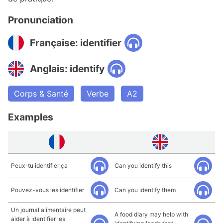
Pronunciation
Française: identifier
Anglais: identify
Corps & Santé
Verbe
A2
Examples
Peux-tu identifier ça
Can you identify this
Pouvez-vous les identifier
Can you identify them
Un journal alimentaire peut
A food diary may help with
aider à identifier les