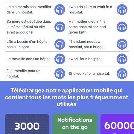
Je n'aimerais pas travailler
I wouldn't like to work in a
dans un hôpital.
hospital.
Sa mère est décédée dans
Her mother died in the
le même hôpital où elle
same hospital she had
avait accouché.
given birth.
L'île a besoin d'un hôpital,
The island needs a
pas d'un pont.
hospital, not a bridge.
Je travaille dans un hôpital.
I work for a hospital.
Elle travaille pour un
She works for a hospital.
hôpital.
Téléchargez notre application mobile qui
contient tous les mots les plus fréquemment
utilisés