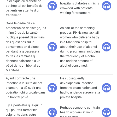
la clinique du diabète de
hospital's diabetes clinic is
cet hôpital est bondée de
crowded with patients
patients en attente d'un
waiting for treatment.
traitement.
Dans le cadre de ce
processus de dépistage, les
As part of the screening
infirmières de la santé
process, PHNs now ask all
publique posent désormais
women who deliver a baby
des questions sur la
in a Manitoba hospital
consommation d'alcool
about their use of alcohol
pendant la grossesse à
during pregnancy including
toutes les femmes qui
the frequency of alcohol
donnent naissance à un
use and the amount of
bébé dans un hôpital au
alcohol consumed.
Manitoba.
Ayant contracté une
He subsequently
infection à la suite de cet
developed an infection
examen, il a dû subir une
from the examination and
opération chirurgicale dans
had to undergo surgery at a
un hôpital privé.
private hospital.
Il y a peut-être quelqu'un
Perhaps someone can train
qui pourrait former les
health workers at your
soignants dans votre
local hospital.