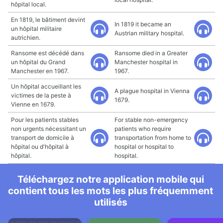
hôpital local.
En 1819, le bâtiment devint
In 1819 it became an
un hôpital militaire
Austrian military hospital.
autrichien.
Ransome est décédé dans
Ransome died in a Greater
un hôpital du Grand
Manchester hospital in
Manchester en 1967.
1967.
Un hôpital accueillant les
A plague hospital in Vienna
victimes de la peste à
1679.
Vienne en 1679.
Pour les patients stables
For stable non-emergency
non urgents nécessitant un
patients who require
transport de domicile à
transportation from home to
hôpital ou d'hôpital à
hospital or hospital to
hôpital.
hospital.
Téléchargez notre application mobile qui
contient tous les mots les plus fréquemment
utilisés