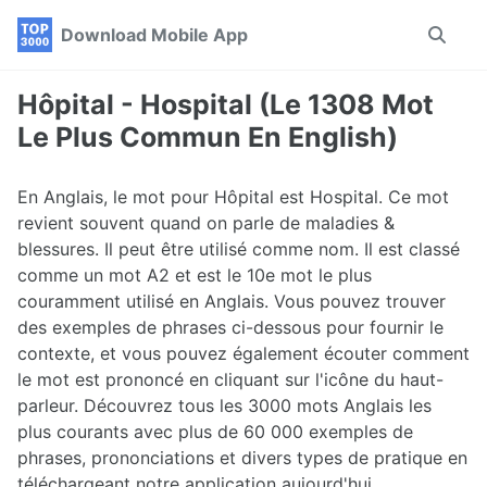
Skip
Skip
Skip
Download Mobile App
Toggle
to
to
to
search
primary
content
footer
navigation
Hôpital - Hospital (Le 1308 Mot
Le Plus Commun En English)
En Anglais, le mot pour Hôpital est Hospital. Ce mot
revient souvent quand on parle de maladies &
blessures. Il peut être utilisé comme nom. Il est classé
comme un mot A2 et est le 10e mot le plus
couramment utilisé en Anglais. Vous pouvez trouver
des exemples de phrases ci-dessous pour fournir le
contexte, et vous pouvez également écouter comment
le mot est prononcé en cliquant sur l'icône du haut-
parleur. Découvrez tous les 3000 mots Anglais les
plus courants avec plus de 60 000 exemples de
phrases, prononciations et divers types de pratique en
téléchargeant notre application aujourd'hui.