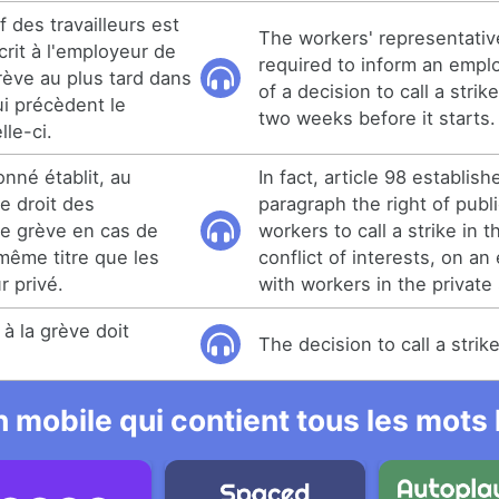
f des travailleurs est
The workers' representativ
crit à l'employeur de
required to inform an emplo
grève au plus tard dans
of a decision to call a strik
i précèdent le
two weeks before it starts.
le-ci.
onné établit, au
In fact, article 98 establishe
e droit des
paragraph the right of publ
re grève en cas de
workers to call a strike in 
 même titre que les
conflict of interests, on an
r privé.
with workers in the private 
 à la grève doit
The decision to call a strik
 mobile qui contient tous les mots