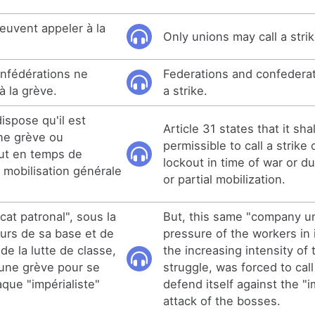
euvent appeler à la
Only unions may call a strik
onfédérations ne
Federations and confederat
à la grève.
a strike.
dispose qu'il est
Article 31 states that it sha
une grève ou
permissible to call a strike 
ut en temps de
lockout in time of war or d
 mobilisation générale
or partial mobilization.
at patronal", sous la
But, this same "company un
eurs de sa base et de
pressure of the workers in 
 de la lutte de classe,
the increasing intensity of 
 une grève pour se
struggle, was forced to call
aque "impérialiste"
defend itself against the "i
attack of the bosses.