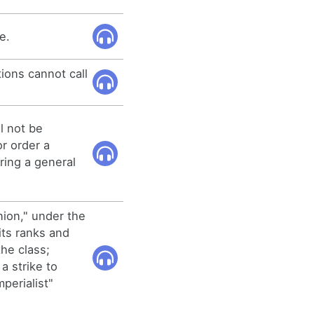
e.
ions cannot call
ll not be
or order a
uring a general
ion," under the
its ranks and
the class;
 a strike to
mperialist"