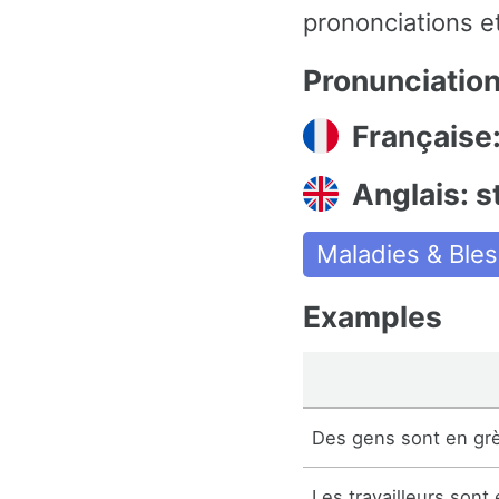
prononciations et
Pronunciatio
Française
Anglais: s
Maladies & Ble
Examples
Des gens sont en gr
Les travailleurs sont