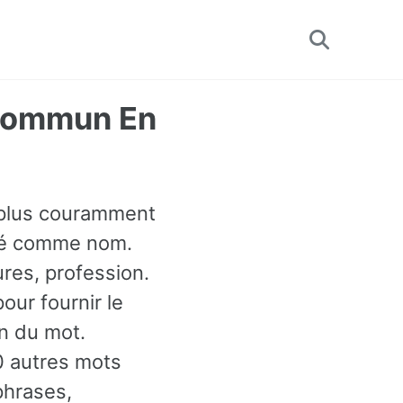
Toggle
search
 Commun En
e plus couramment
lisé comme nom.
res, profession.
ur fournir le
n du mot.
0 autres mots
phrases,