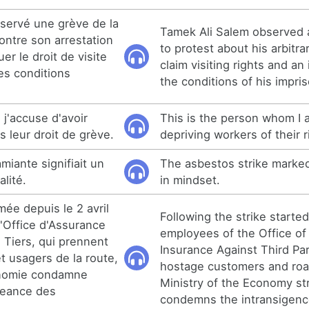
servé une grève de la
Tamek Ali Salem observed 
ontre son arrestation
to protest about his arbitra
uer le droit de visite
claim visiting rights and a
ses conditions
the conditions of his impri
j'accuse d'avoir
This is the person whom I 
s leur droit de grève.
depriving workers of their ri
amiante signifiait un
The asbestos strike marked
lité.
in mindset.
mée depuis le 2 avril
Following the strike started
l'Office d'Assurance
employees of the Office of
 Tiers, qui prennent
Insurance Against Third Pa
et usagers de la route,
hostage customers and roa
conomie condamne
Ministry of the Economy st
geance des
condemns the intransigence 