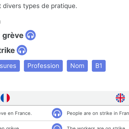
 divers types de pratique.
n
: grève
trike
ssures
Profession
Nom
B1
ève en France.
People are on strike in Fra
 en grève.
The workers are on strike.