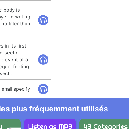
e body is
yer in writing
e no later than
s in its first
ic-sector
the event of a
 equal footing
sector.
e shall specify
 les plus fréquemment utilisés