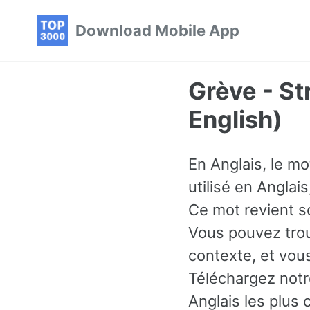
Skip
Skip
Skip
Download Mobile App
to
to
to
primary
content
footer
navigation
Grève - S
English)
En Anglais, le mo
utilisé en Anglai
Ce mot revient s
Vous pouvez trou
contexte, et vou
Téléchargez notr
Anglais les plus