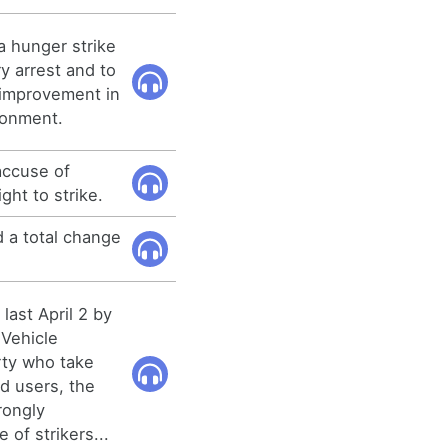
a hunger strike
ry arrest and to
n improvement in
sonment.
accuse of
ght to strike.
 a total change
 last April 2 by
 Vehicle
rty who take
d users, the
rongly
of strikers...