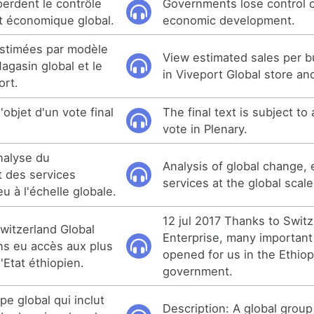
erdent le contrôle
Governments lose control o
t économique global.
economic development.
estimées par modèle
View estimated sales per 
agasin global et le
in Viveport Global store an
ort.
 l'objet d'un vote final
The final text is subject to 
vote in Plenary.
nalyse du
Analysis of global change,
 des services
services at the global scale
 à l'échelle globale.
12 jul 2017 Thanks to Switz
Switzerland Global
Enterprise, many importan
ns eu accès aux plus
opened for us in the Ethiop
'Etat éthiopien.
government.
pe global qui inclut
Description: A global group