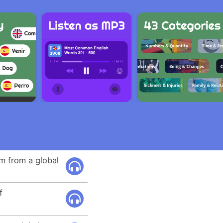
m from a global
f