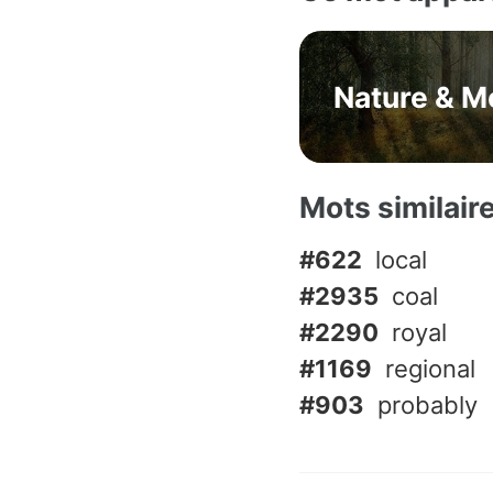
Nature & M
Mots similair
#622
local
#2935
coal
#2290
royal
#1169
regional
#903
probably