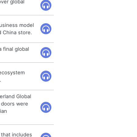
ver global
business model
d China store.
a final global
 ecosystem
.
erland Global
t doors were
ian
 that includes