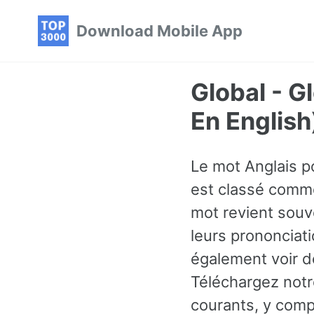
Skip
Skip
Skip
Download Mobile App
to
to
to
primary
content
footer
navigation
Global - G
En English
Le mot Anglais po
est classé comme
mot revient souv
leurs prononciati
également voir d
Téléchargez notr
courants, y comp