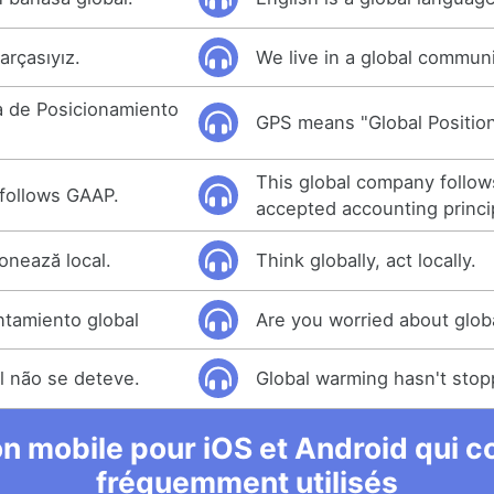
arçasıyız.
We live in a global communi
a de Posicionamiento
GPS means "Global Positio
This global company follow
follows GAAP.
accepted accounting princi
onează local.
Think globally, act locally.
ntamiento global
Are you worried about glob
l não se deteve.
Global warming hasn't stop
n mobile pour iOS et Android qui co
fréquemment utilisés