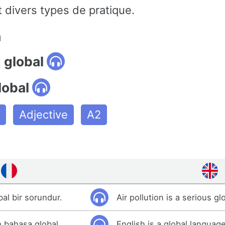
 divers types de pratique.
n
 global
lobal
Adjective
A2
obal bir sorundur.
Air pollution is a serious g
h bahasa global.
English is a global language