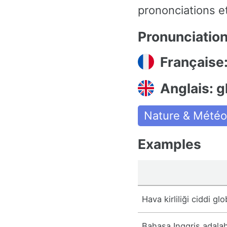
prononciations et
Pronunciatio
Française:
Anglais: g
Nature & Météo
Examples
Hava kirliliği ciddi gl
Bahasa Inggris adala