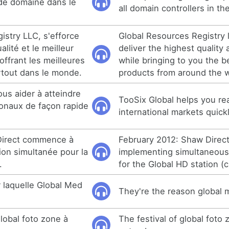
 de domaine dans le
all domain controllers in th
istry LLC, s'efforce
Global Resources Registry l
ualité et le meilleur
deliver the highest quality
offrant les meilleures
while bringing to you the 
artout dans le monde.
products from around the w
us aider à atteindre
TooSix Global helps you re
ionaux de façon rapide
international markets quickl
 Direct commence à
February 2012: Shaw Direc
tion simultanée pour la
implementing simultaneous 
.
for the Global HD station (c
ur laquelle Global Med
They're the reason global 
global foto zone à
The festival of global foto 