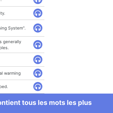
ty.
ning System".
s generally
ples.
al warming
ped.
ntient tous les mots les plus