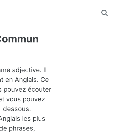
Toggle
search
s Commun
me adjective. Il
t en Anglais. Ce
s pouvez écouter
 et vous pouvez
i-dessous.
nglais les plus
 de phrases,