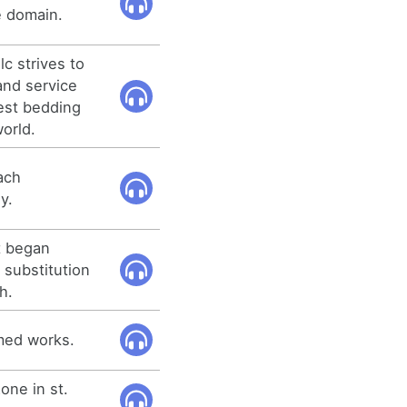
e domain.
lc strives to
 and service
best bedding
orld.
ach
y.
t began
substitution
h.
med works.
zone in st.