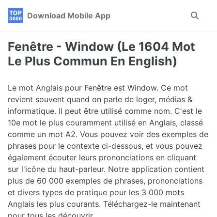
Skip
Skip
Skip
Download Mobile App
Toggle
to
to
to
search
primary
content
footer
navigation
Fenêtre - Window (Le 1604 Mot
Le Plus Commun En English)
Le mot Anglais pour Fenêtre est Window. Ce mot
revient souvent quand on parle de loger, médias &
informatique. Il peut être utilisé comme nom. C'est le
10e mot le plus couramment utilisé en Anglais, classé
comme un mot A2. Vous pouvez voir des exemples de
phrases pour le contexte ci-dessous, et vous pouvez
également écouter leurs prononciations en cliquant
sur l'icône du haut-parleur. Notre application contient
plus de 60 000 exemples de phrases, prononciations
et divers types de pratique pour les 3 000 mots
Anglais les plus courants. Téléchargez-le maintenant
pour tous les découvrir.