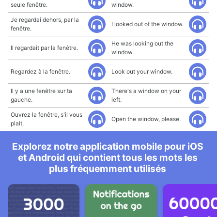
seule fenêtre.
window.
Je regardai dehors, par la
I looked out of the window.
fenêtre.
He was looking out the
Il regardait par la fenêtre.
window.
Regardez à la fenêtre.
Look out your window.
Il y a une fenêtre sur ta
There's a window on your
gauche.
left.
Ouvrez la fenêtre, s'il vous
Open the window, please.
plait.
Explorez notre application mobile pour iOS
et Android qui contient tous les mots les
plus fréquemment utilisés