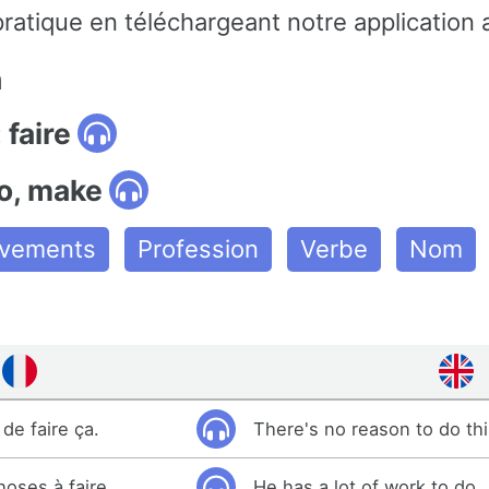
ratique en téléchargeant notre application 
n
 faire
do, make
uvements
Profession
Verbe
Nom
 de faire ça.
There's no reason to do thi
oses à faire.
He has a lot of work to do.