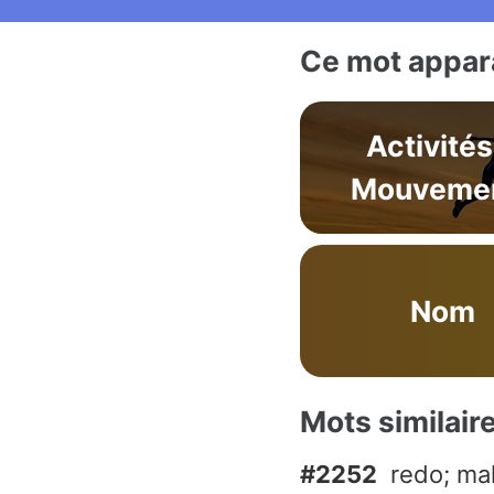
Ce mot appara
Activités
Mouveme
Nom
Mots similair
#2252
redo; ma