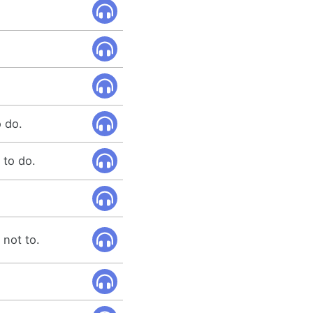
 do.
 to do.
 not to.