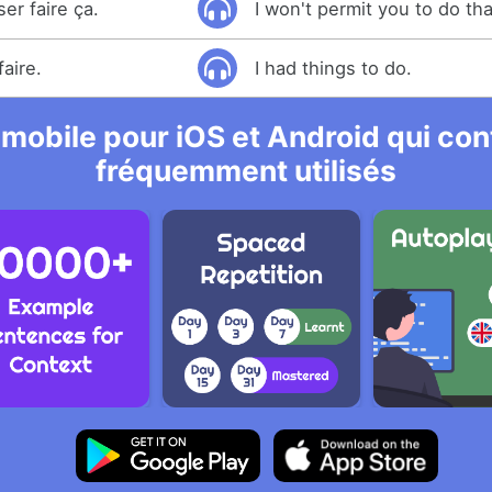
ser faire ça.
I won't permit you to do tha
faire.
I had things to do.
 mobile pour iOS et Android qui cont
fréquemment utilisés