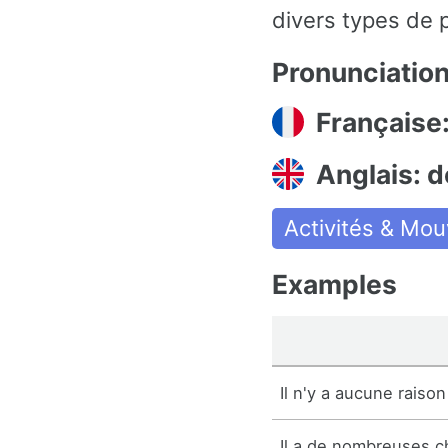
divers types de p
Pronunciatio
Française:
Anglais: 
Activités & Mo
Examples
Il n'y a aucune raison
Il a de nombreuses ch