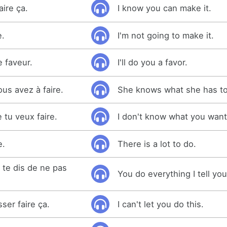
aire ça.
I know you can make it.
e.
I'm not going to make it.
e faveur.
I'll do you a favor.
us avez à faire.
She knows what she has to
 tu veux faire.
I don't know what you want
e.
There is a lot to do.
e te dis de ne pas
You do everything I tell you
ser faire ça.
I can't let you do this.