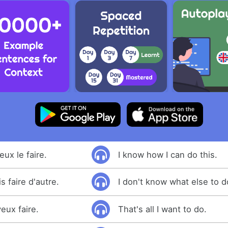
ux le faire.
I know how I can do this.
s faire d'autre.
I don't know what else to d
eux faire.
That's all I want to do.