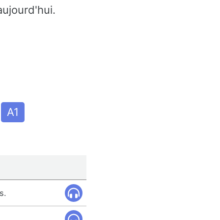
aujourd'hui.
A1
s.