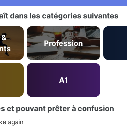
ît dans les catégories suivantes
 &
Profession
nts
A1
es et pouvant prêter à confusion
ke again