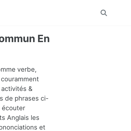
Toggle
search
 Commun En
 comme verbe,
us couramment
activités &
 de phrases ci-
 écouter
s Anglais les
ononciations et