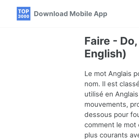
Skip
Skip
Skip
Download Mobile App
to
to
to
primary
content
footer
navigation
Faire - D
English)
Le mot Anglais po
nom. Il est clas
utilisé en Anglai
mouvements, pro
dessous pour fou
comment le mot e
plus courants av