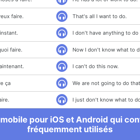
eux faire.
That's all I want to do.
'instant.
I don't have anything to do
uoi faire.
Now I don't know what to d
aintenant.
I can't do this now.
re ça
We are not going to do tha
ire.
I just don't know what to 
 mobile pour iOS et Android qui cont
fréquemment utilisés