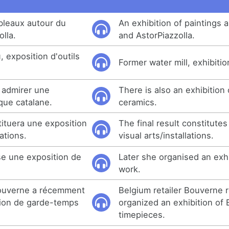
bleaux autour du
An exhibition of paintings 
olla.
and AstorPiazzolla.
, exposition d'outils
Former water mill, exhibitio
 admirer une
There is also an exhibition
que catalane.
ceramics.
stituera une exposition
The final result constitutes
lations.
visual arts/installations.
ise une exposition de
Later she organised an exhi
work.
Bouverne a récemment
Belgium retailer Bouverne 
tion de garde-temps
organized an exhibition of
timepieces.