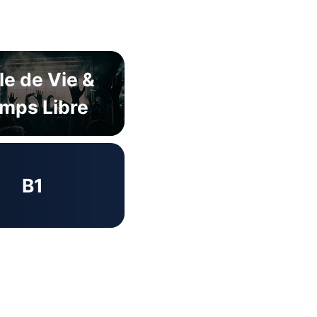
le de Vie &
mps Libre
B1