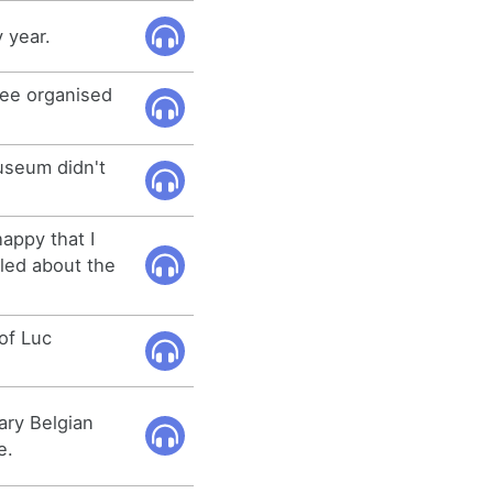
 year.
ee organised
museum didn't
happy that I
zzled about the
 of Luc
ary Belgian
e.