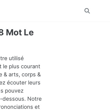
Toggle
search
78 Mot Le
re utilisé
 le plus courant
 & arts, corps &
ez écouter leurs
ous pouvez
i-dessous. Notre
rononciations et