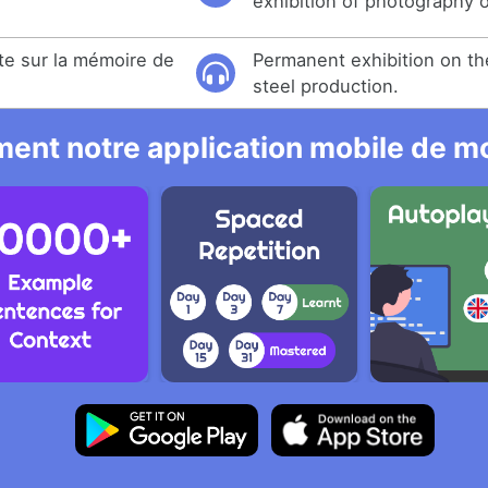
exhibition of photography o
te sur la mémoire de
Permanent exhibition on t
steel production.
ent notre application mobile de mo