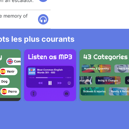
n an escalator.
he memory of
ts les plus courants