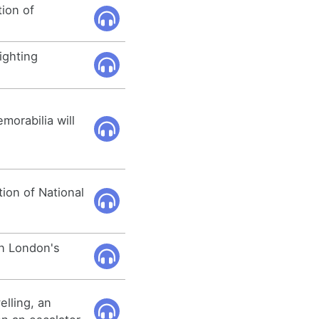
tion of
ighting
morabilia will
tion of National
 in London's
elling, an