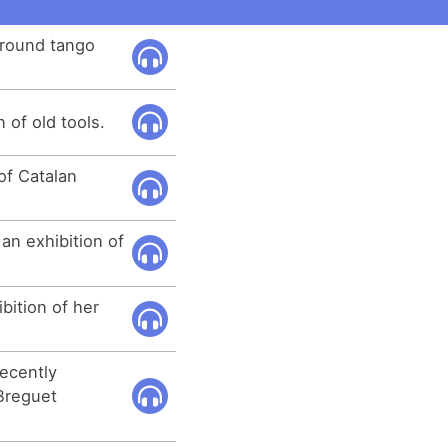
around tango
n of old tools.
 of Catalan
 an exhibition of
bition of her
recently
 Breguet