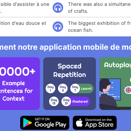
ssible d'assister à une
There was also a simultane
.
of crafts.
ition d'eau douce et
The biggest exhibition of 
ocean fish.
ent notre application mobile de mo