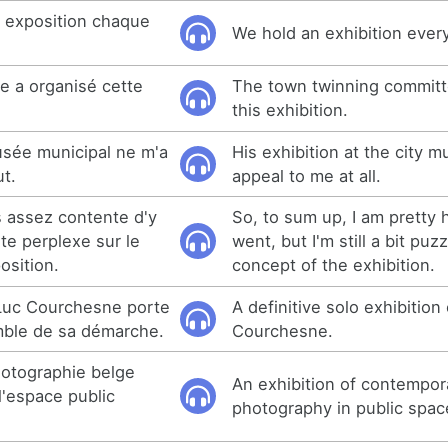
 exposition chaque
We hold an exhibition every
e a organisé cette
The town twinning committ
this exhibition.
usée municipal ne m'a
His exhibition at the city 
ut.
appeal to me at all.
s assez contente d'y
So, to sum up, I am pretty 
ste perplexe sur le
went, but I'm still a bit pu
osition.
concept of the exhibition.
 Luc Courchesne porte
A definitive solo exhibition
mble de sa démarche.
Courchesne.
hotographie belge
An exhibition of contempor
'espace public
photography in public spac