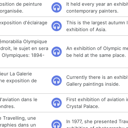
sition de peinture
It held every year an exhibi
organisée.
contemporary painters.
exposition d'éclairage
This is the largest autumn l
exhibition of Asia.
émorabilia Olympique
roit, le sujet en sera
An exhibition of Olympic me
x Olympiques: 1894-
be held at the same place.
ieur La Galerie
Currently there is an exhibi
ne exposition de
Gallery paintings inside.
'aviation dans le
First exhibition of aviation
ondres.
Crystal Palace.
e Travelling, une
In 1977, she presented Trav
graphies dans un