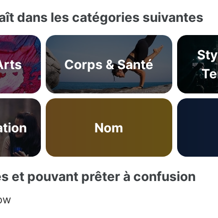
ît dans les catégories suivantes
Sty
Arts
Corps & Santé
Te
tion
Nom
es et pouvant prêter à confusion
how