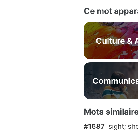
Ce mot appara
Culture & 
Communica
Mots similair
#1687
sight; s