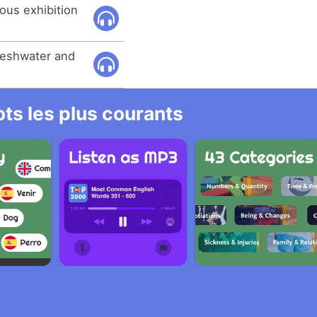
ous exhibition
freshwater and
ts les plus courants