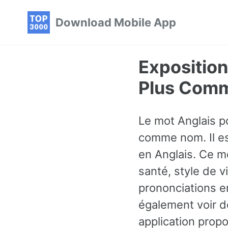
Skip
Skip
Skip
Download Mobile App
to
to
to
primary
content
footer
navigation
Exposition
Plus Comm
Le mot Anglais po
comme nom. Il es
en Anglais. Ce m
santé, style de 
prononciations en
également voir d
application prop