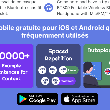
 essai de ce casque
Come here and have a try o
le Bluetooth sans fil
BT809 Foldable Wireless B
slot.
Headphone with Mic/FM/TF
bile gratuite pour iOS et Android qu
fréquemment utilisés