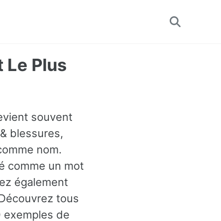
Toggle
search
t Le Plus
revient souvent
 & blessures,
sé comme nom.
assé comme un mot
vez également
 Découvrez tous
0 exemples de