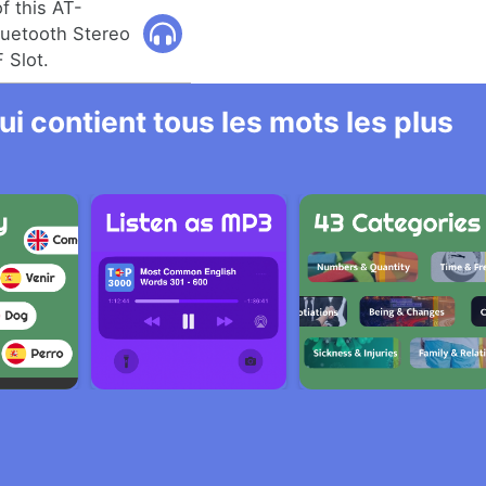
f this AT-
luetooth Stereo
 Slot.
i contient tous les mots les plus