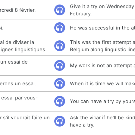
Give it a try on Wednesday
credi 8 février.
February.
i.
He was successful in the a
ai de diviser la
This was the first attempt a
lignes linguistiques.
Belgium along linguistic lin
 un essai de
My work is not an attempt a
ferons un essai.
When it is time we will mak
 essai par vous-
You can have a try by yours
'il voudrait faire un
Ask the vicar if he'll be ki
have a try.