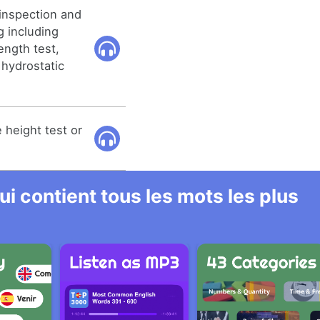
 inspection and
g including
ength test,
 hydrostatic
 height test or
i contient tous les mots les plus