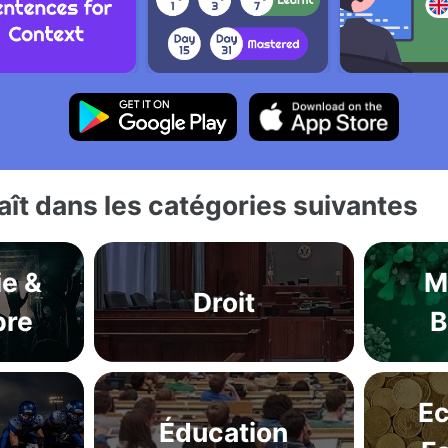
ît dans les catégories suivantes
ie &
M
Droit
bre
B
E
Éducation