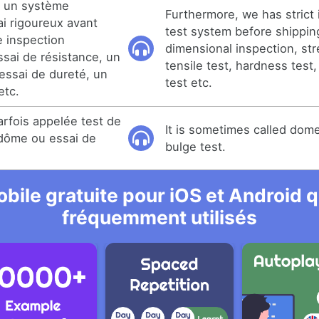
s un système
Furthermore, we has strict
ai rigoureux avant
test system before shippin
e inspection
dimensional inspection, str
ssai de résistance, un
tensile test, hardness test,
 essai de dureté, un
test etc.
etc.
rfois appelée test de
It is sometimes called dome
 dôme ou essai de
bulge test.
bile gratuite pour iOS et Android qu
fréquemment utilisés