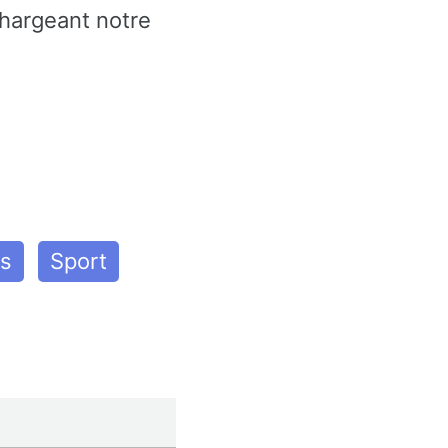
chargeant notre
es
Sport