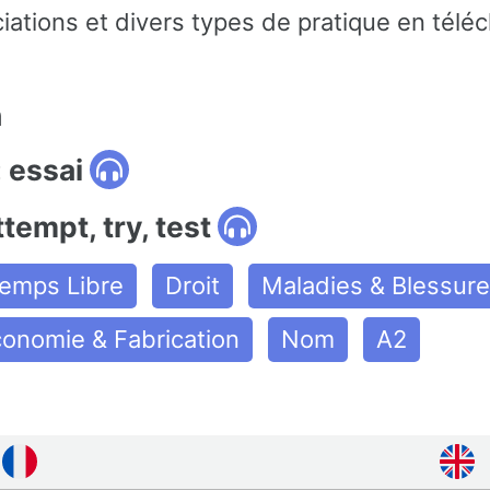
iations et divers types de pratique en télé
n
 essai
ttempt, try, test
Temps Libre
Droit
Maladies & Blessur
onomie & Fabrication
Nom
A2