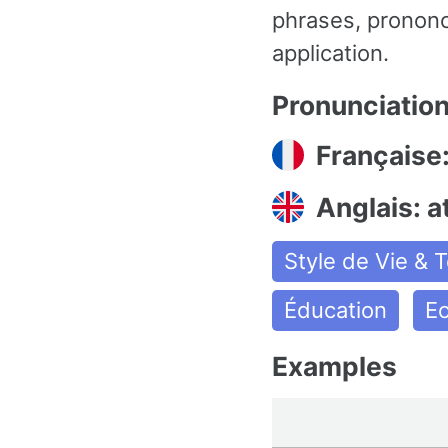
phrases, prononc
application.
Pronunciatio
Française:
Anglais: a
Style de Vie & 
Éducation
Ec
Examples