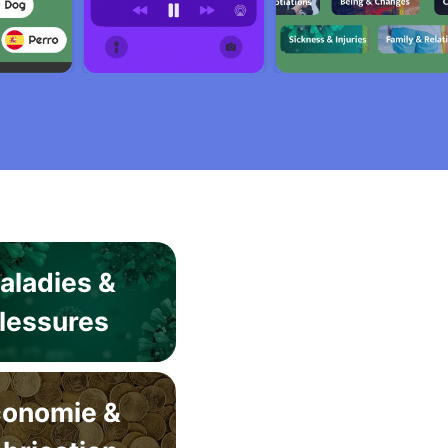
aladies &
lessures
conomie &