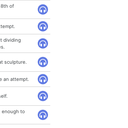
 8th of
ttempt.
t dividing
es.
t sculpture.
e an attempt.
elf.
nd enough to