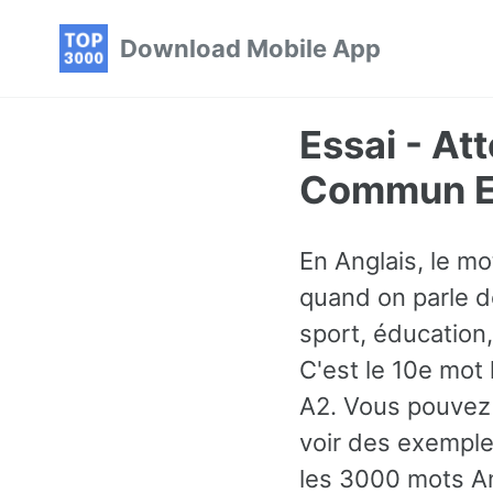
Skip
Skip
Skip
Download Mobile App
to
to
to
primary
content
footer
navigation
Essai - At
Commun En
En Anglais, le mo
quand on parle de
sport, éducation,
C'est le 10e mot
A2. Vous pouvez 
voir des exemple
les 3000 mots An