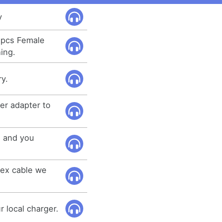
y
 3pcs Female
ing.
ry.
er adapter to
e and you
flex cable we
r local charger.