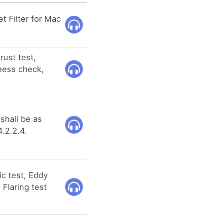
 Filter for Mac
 rust test,
ness check,
 shall be as
4.2.2.4.
ic test, Eddy
 Flaring test