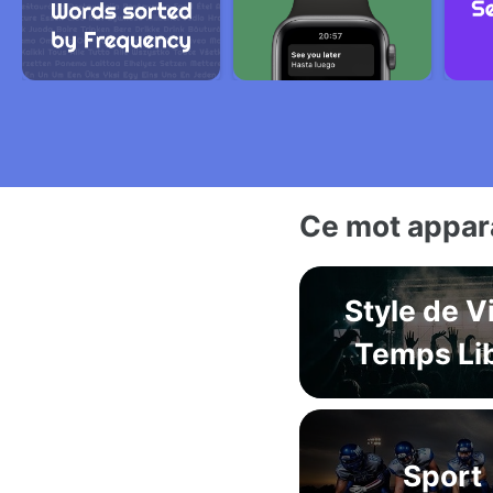
Ce mot appara
Style de V
Temps Li
Sport