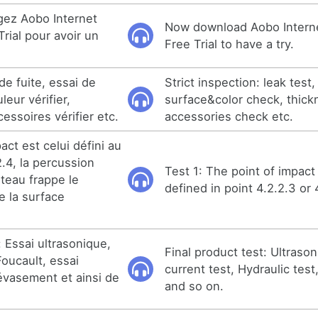
gez Aobo Internet
Now download Aobo Internet
Trial pour avoir un
Free Trial to have a try.
 de fuite, essai de
Strict inspection: leak test,
leur vérifier,
surface&color check, thick
cessoires vérifier etc.
accessories check etc.
pact est celui défini au
2.4, la percussion
Test 1: The point of impact
rteau frappe le
defined in point 4.2.2.3 or 
e la surface
: Essai ultrasonique,
Final product test: Ultrason
oucault, essai
current test, Hydraulic test,
'évasement et ainsi de
and so on.