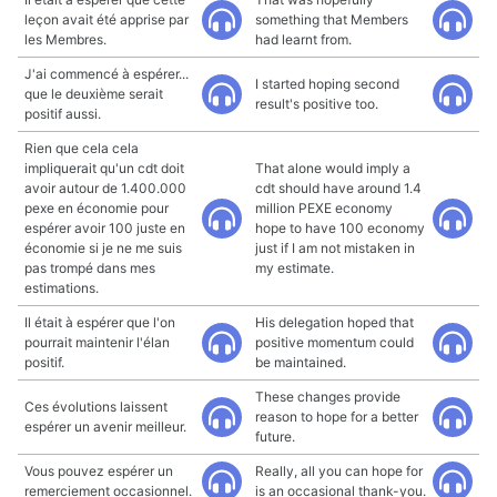
leçon avait été apprise par
something that Members
les Membres.
had learnt from.
J'ai commencé à espérer...
I started hoping second
que le deuxième serait
result's positive too.
positif aussi.
Rien que cela cela
impliquerait qu'un cdt doit
That alone would imply a
avoir autour de 1.400.000
cdt should have around 1.4
pexe en économie pour
million PEXE economy
espérer avoir 100 juste en
hope to have 100 economy
économie si je ne me suis
just if I am not mistaken in
pas trompé dans mes
my estimate.
estimations.
Il était à espérer que l'on
His delegation hoped that
pourrait maintenir l'élan
positive momentum could
positif.
be maintained.
These changes provide
Ces évolutions laissent
reason to hope for a better
espérer un avenir meilleur.
future.
Vous pouvez espérer un
Really, all you can hope for
remerciement occasionnel.
is an occasional thank-you.