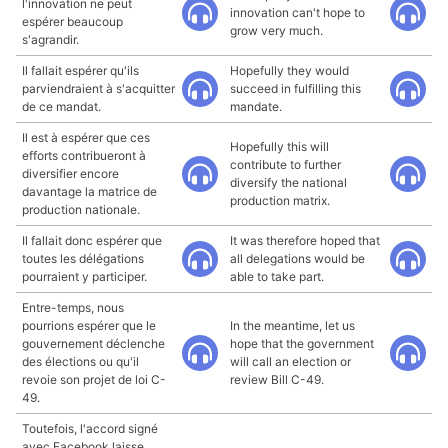
l'innovation ne peut
innovation can't hope to
espérer beaucoup
grow very much.
s'agrandir.
Il fallait espérer qu'ils
Hopefully they would
parviendraient à s'acquitter
succeed in fulfilling this
de ce mandat.
mandate.
Il est à espérer que ces
Hopefully this will
efforts contribueront à
contribute to further
diversifier encore
diversify the national
davantage la matrice de
production matrix.
production nationale.
Il fallait donc espérer que
It was therefore hoped that
toutes les délégations
all delegations would be
pourraient y participer.
able to take part.
Entre-temps, nous
pourrions espérer que le
In the meantime, let us
gouvernement déclenche
hope that the government
des élections ou qu'il
will call an election or
revoie son projet de loi C-
review Bill C-49.
49.
Toutefois, l'accord signé
avec Facebook laisse