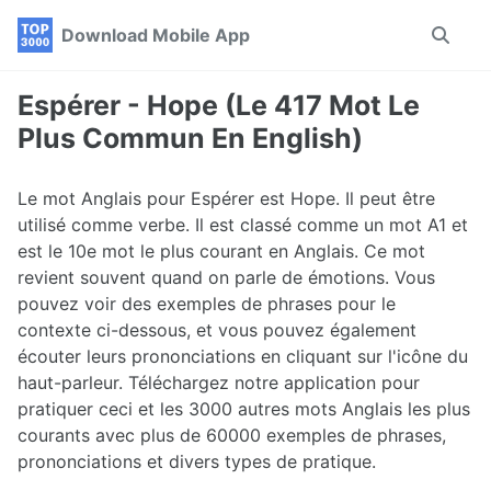
Skip
Skip
Skip
Download Mobile App
Toggle
to
to
to
search
primary
content
footer
navigation
Espérer - Hope (Le 417 Mot Le
Plus Commun En English)
Le mot Anglais pour Espérer est Hope. Il peut être
utilisé comme verbe. Il est classé comme un mot A1 et
est le 10e mot le plus courant en Anglais. Ce mot
revient souvent quand on parle de émotions. Vous
pouvez voir des exemples de phrases pour le
contexte ci-dessous, et vous pouvez également
écouter leurs prononciations en cliquant sur l'icône du
haut-parleur. Téléchargez notre application pour
pratiquer ceci et les 3000 autres mots Anglais les plus
courants avec plus de 60000 exemples de phrases,
prononciations et divers types de pratique.