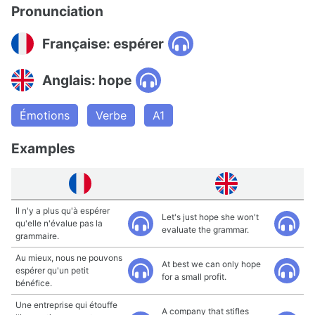
Pronunciation
Française: espérer
Anglais: hope
Émotions
Verbe
A1
Examples
Il n'y a plus qu'à espérer
Let's just hope she won't
qu'elle n'évalue pas la
evaluate the grammar.
grammaire.
Au mieux, nous ne pouvons
At best we can only hope
espérer qu'un petit
for a small profit.
bénéfice.
Une entreprise qui étouffe
A company that stifles