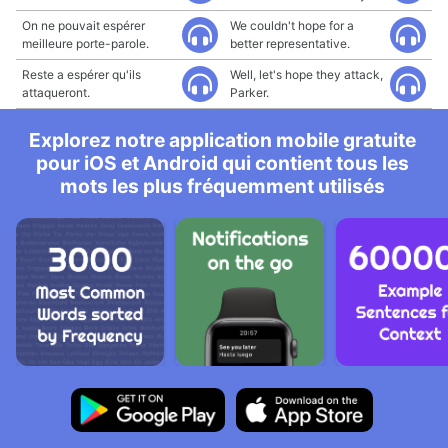
On ne pouvait espérer
We couldn't hope for a
meilleure porte-parole.
better representative.
Reste a espérer qu'ils
Well, let's hope they attack,
attaqueront.
Parker.
Explorez notre application mobile gratuite
pour iOS et Android qui contient tous les
mots les plus fréquemment utilisés