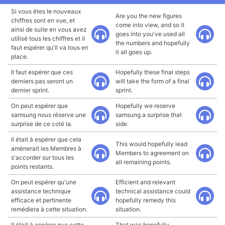
Si vous êtes le nouveaux
Are you the new figures
chiffres sont en vue, et
come into view, and so it
ainsi de suite en vous avez
goes into you've used all
utilisé tous les chiffres et il
the numbers and hopefully
faut espérer qu'il va tous en
it all goes up.
place.
Il faut espérer que ces
Hopefully these final steps
derniers pas seront un
will take the form of a final
dernier sprint.
sprint.
On peut espérer que
Hopefully we reserve
samsung nous réserve une
samsung a surprise that
surprise de ce coté la.
side.
Il était à espérer que cela
This would hopefully lead
amènerait les Membres à
Members to agreement on
s'accorder sur tous les
all remaining points.
points restants.
On peut espérer qu'une
Efficient and relevant
assistance technique
technical assistance could
efficace et pertinente
hopefully remedy this
remédiera à cette situation.
situation.
Il était à espérer que cette
That was hopefully