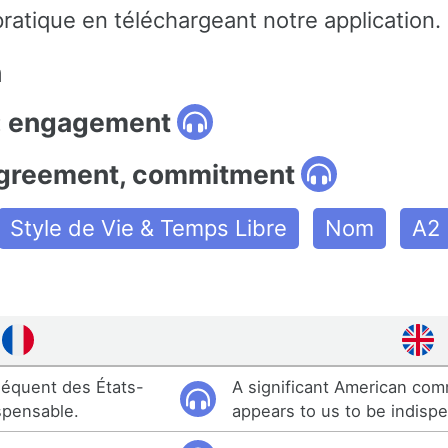
ratique en téléchargeant notre application.
n
: engagement
agreement, commitment
Style de Vie & Temps Libre
Nom
A2
équent des États-
A significant American co
spensable.
appears to us to be indisp