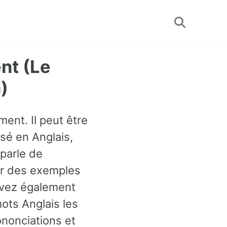
Toggle
search
nt (Le
)
ent. Il peut être
sé en Anglais,
parle de
ver des exemples
uvez également
ots Anglais les
nonciations et