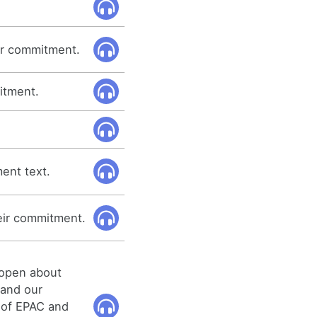
er commitment.
itment.
ent text.
heir commitment.
 open about
 and our
of EPAC and