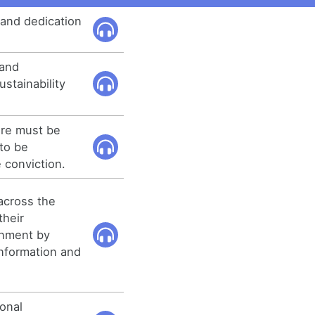
and dedication
 and
stainability
ere must be
to be
 conviction.
across the
their
nment by
nformation and
sonal