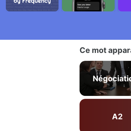
Ce mot appara
Négociati
A2