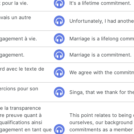
pour la vie.
It's a lifetime commitment.
vais un autre
Unfortunately, I had anoth
gagement à vie.
Marriage is a lifelong comm
ngagement.
Marriage is a commitment.
d avec le texte de
We agree with the commitm
ercions pour son
Singa, that we thank for t
de la transparence
re preuve quant à
This point relates to being
alifications ainsi
ourselves, our background
ngagement en tant que
commitments as a member 