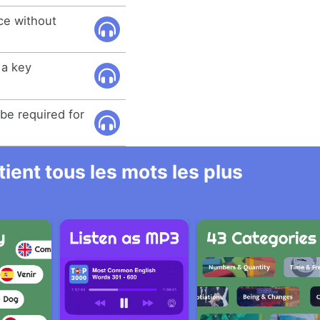
ce without
 a key
be required for
.
ient tous les mots les plus