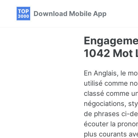
Skip
Skip
Skip
Download Mobile App
to
to
to
primary
content
footer
navigation
Engagemen
1042 Mot 
En Anglais, le m
utilisé comme no
classé comme un
négociations, st
de phrases ci-de
écouter la prono
plus courants av