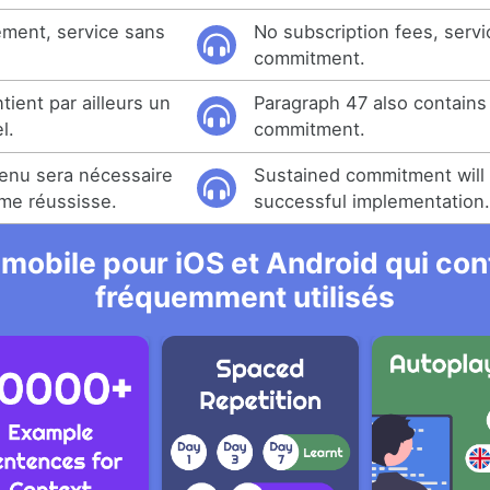
ement, service sans
No subscription fees, servi
commitment.
ient par ailleurs un
Paragraph 47 also contains
l.
commitment.
nu sera nécessaire
Sustained commitment will 
me réussisse.
successful implementation
 mobile pour iOS et Android qui cont
fréquemment utilisés