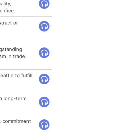
lity,
rifice.
tract or
gstanding
sm in trade.
ttle to fulfill
a long-term
res commitment