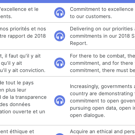
excellence et le
Commitment to excellence 
ents.
to our customers.
os priorités et nos
Delivering on our priorities
re rapport de 2018
commitments in our 2018 Su
Report.
 il faut qu'il y ait
For there to be combat, th
u'il y ait
commitment, and for there 
'il y ait conviction.
commitment, there must be
e tout le pays
Increasingly, governments 
n plus leur
country are demonstrating 
 de la transparence
commitment to open gover
r des données
pursuing open data, open i
ation ouverte et un
open dialogue.
ent éthique et
Acquire an ethical and per