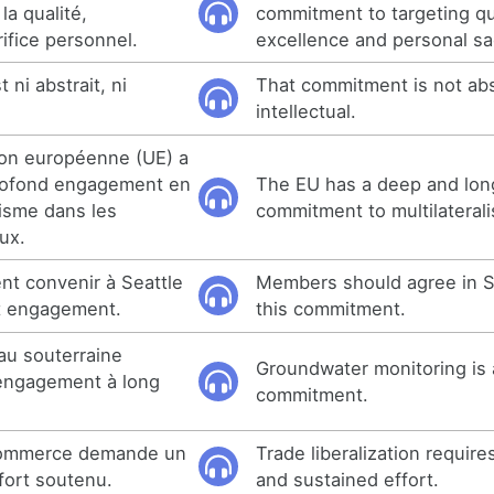
la qualité,
commitment to targeting qua
rifice personnel.
excellence and personal sac
ni abstrait, ni
That commitment is not abs
intellectual.
ion européenne (UE) a
profond engagement en
The EU has a deep and lon
lisme dans les
commitment to multilaterali
ux.
t convenir à Seattle
Members should agree in Sea
et engagement.
this commitment.
eau souterraine
Groundwater monitoring is 
engagement à long
commitment.
u commerce demande un
Trade liberalization requi
fort soutenu.
and sustained effort.