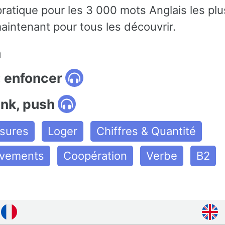
pratique pour les 3 000 mots Anglais les plu
aintenant pour tous les découvrir.
n
: enfoncer
ink, push
ssures
Loger
Chiffres & Quantité
uvements
Coopération
Verbe
B2