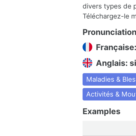
divers types de 
Téléchargez-le m
Pronunciatio
Française
Anglais: s
Maladies & Ble
Activités & Mo
Examples