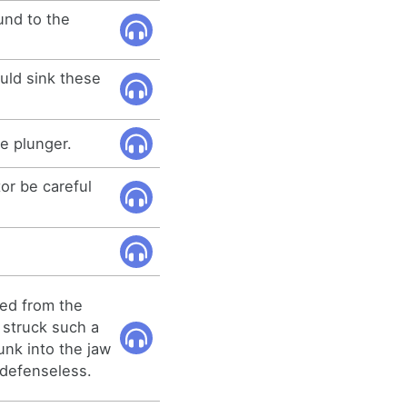
und to the
ould sink these
he plunger.
or be careful
ed from the
 struck such a
sunk into the jaw
 defenseless.