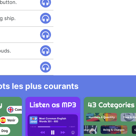
button.
g ship.
.
ouds.
ts les plus courants