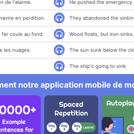
on de l'alarme.
He pushed the emergency 
navire en perdition.
They abandoned the sinkin
e fer coule au fond.
Wood floats, but iron sinks
us les nuages.
The sun sunk below the cl
The ship's going to sink
ent notre application mobile de mo