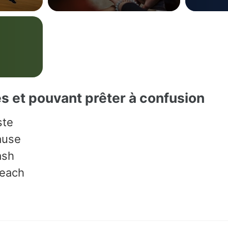
es et pouvant prêter à confusion
ste
ause
ash
peach