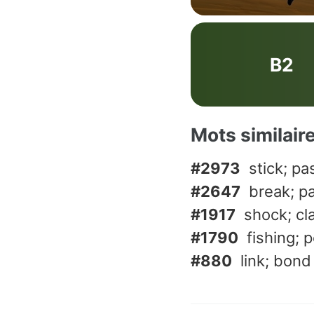
B2
Mots similair
#2973
stick; pa
#2647
break; p
#1917
shock; cl
#1790
fishing; 
#880
link; bond