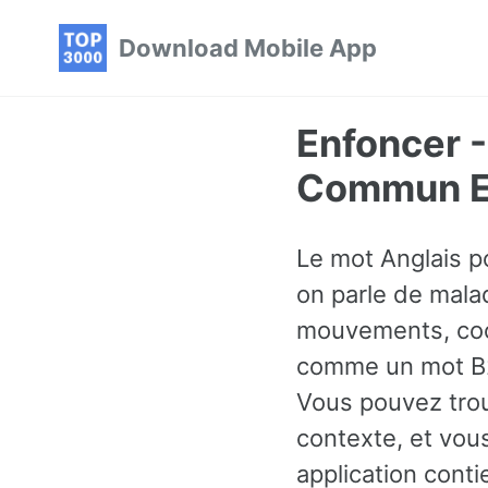
Skip
Skip
Skip
Download Mobile App
to
to
to
primary
content
footer
navigation
Enfoncer -
Commun En
Le mot Anglais p
on parle de malad
mouvements, coopé
comme un mot B2 
Vous pouvez trou
contexte, et vou
application cont