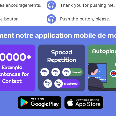
 tes encouragements.
Thank you for pushing me.
le bouton.
Push the button, please.
ent notre application mobile de mo