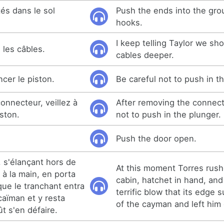
és dans le sol
Push the ends into the gro
hooks.
I keep telling Taylor we sh
s les câbles.
cables deeper.
ncer le piston.
Be careful not to push in t
connecteur, veillez à
After removing the connect
ston.
not to push in the plunger.
Push the door open.
 s'élançant hors de
At this moment Torres rush
à la main, en porta
cabin, hatchet in hand, and
que le tranchant entra
terrific blow that its edge 
caïman et y resta
of the cayman and left him
ût s'en défaire.