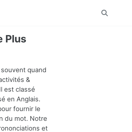
Toggle
search
e Plus
t souvent quand
activités &
l est classé
é en Anglais.
ur fournir le
n du mot. Notre
rononciations et