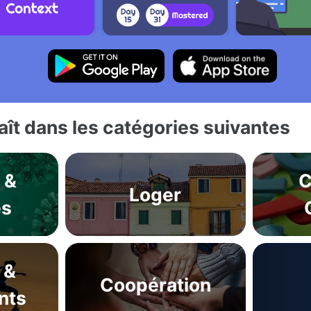
ît dans les catégories suivantes
 &
C
Loger
es
 &
Coopération
nts