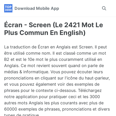
Skip
Skip
Skip
Download Mobile App
Toggle
to
to
to
search
primary
content
footer
navigation
Écran - Screen (Le 2421 Mot Le
Plus Commun En English)
La traduction de Écran en Anglais est Screen. Il peut
être utilisé comme nom. Il est classé comme un mot
B2 et est le 10e mot le plus couramment utilisé en
Anglais. Ce mot revient souvent quand on parle de
médias & informatique. Vous pouvez écouter leurs
prononciations en cliquant sur l'icône du haut-parleur,
et vous pouvez également voir des exemples de
phrases pour le contexte ci-dessous. Téléchargez
notre application pour pratiquer ceci et les 3000
autres mots Anglais les plus courants avec plus de
60000 exemples de phrases, prononciations et divers
types de pratique.