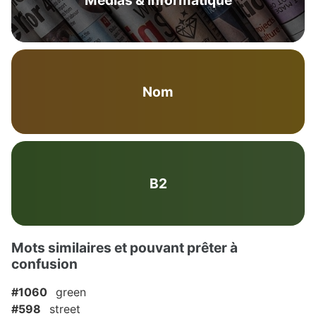
Médias & Informatique
Nom
B2
Mots similaires et pouvant prêter à
confusion
#1060
green
#598
street