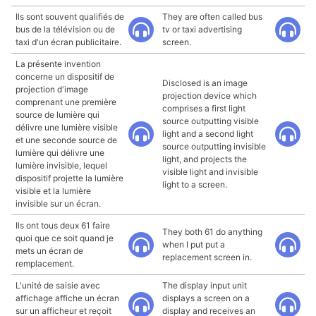
Ils sont souvent qualifiés de
They are often called bus
bus de la télévision ou de
tv or taxi advertising
taxi d'un écran publicitaire.
screen.
La présente invention
concerne un dispositif de
Disclosed is an image
projection d'image
projection device which
comprenant une première
comprises a first light
source de lumière qui
source outputting visible
délivre une lumière visible
light and a second light
et une seconde source de
source outputting invisible
lumière qui délivre une
light, and projects the
lumière invisible, lequel
visible light and invisible
dispositif projette la lumière
light to a screen.
visible et la lumière
invisible sur un écran.
Ils ont tous deux 61 faire
They both 61 do anything
quoi que ce soit quand je
when I put put a
mets un écran de
replacement screen in.
remplacement.
L'unité de saisie avec
The display input unit
affichage affiche un écran
displays a screen on a
sur un afficheur et reçoit
display and receives an