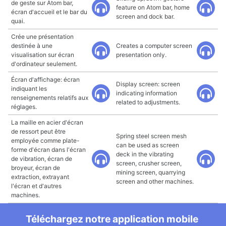
de geste sur Atom bar,
feature on Atom bar, home
écran d'accueil et le bar du
screen and dock bar.
quai.
Crée une présentation
destinée à une
Creates a computer screen
visualisation sur écran
presentation only.
d'ordinateur seulement.
Écran d'affichage: écran
Display screen: screen
indiquant les
indicating information
renseignements relatifs aux
related to adjustments.
réglages.
La maille en acier d'écran
de ressort peut être
Spring steel screen mesh
employée comme plate-
can be used as screen
forme d'écran dans l'écran
deck in the vibrating
de vibration, écran de
screen, crusher screen,
broyeur, écran de
mining screen, quarrying
extraction, extrayant
screen and other machines.
l'écran et d'autres
machines.
Téléchargez notre application mobile