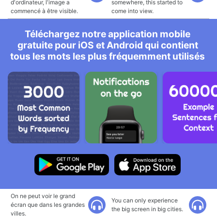
d'ordinateur, l'image a
somewhere, this started to
commencé à être visible.
come into view.
Téléchargez notre application mobile
gratuite pour iOS et Android qui contient
tous les mots les plus fréquemment utilisés
On ne peut voir le grand
You can only experience
écran que dans les grandes
the big screen in big cities.
villes.