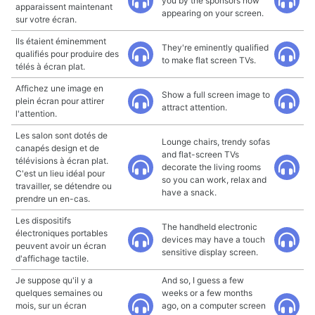
you by the sponsors now
apparaissent maintenant
appearing on your screen.
sur votre écran.
Ils étaient éminemment
They're eminently qualified
qualifiés pour produire des
to make flat screen TVs.
télés à écran plat.
Affichez une image en
Show a full screen image to
plein écran pour attirer
attract attention.
l'attention.
Les salon sont dotés de
Lounge chairs, trendy sofas
canapés design et de
and flat-screen TVs
télévisions à écran plat.
decorate the living rooms
C'est un lieu idéal pour
so you can work, relax and
travailler, se détendre ou
have a snack.
prendre un en-cas.
Les dispositifs
The handheld electronic
électroniques portables
devices may have a touch
peuvent avoir un écran
sensitive display screen.
d'affichage tactile.
Je suppose qu'il y a
And so, I guess a few
quelques semaines ou
weeks or a few months
mois, sur un écran
ago, on a computer screen