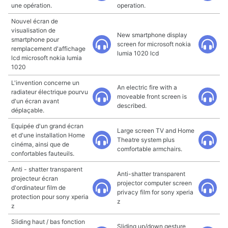
une opération.
operation.
Nouvel écran de
visualisation de
New smartphone display
smartphone pour
screen for microsoft nokia
remplacement d'affichage
lumia 1020 lcd
lcd microsoft nokia lumia
1020
L'invention concerne un
An electric fire with a
radiateur électrique pourvu
moveable front screen is
d'un écran avant
described.
déplaçable.
Equipée d'un grand écran
Large screen TV and Home
et d'une installation Home
Theatre system plus
cinéma, ainsi que de
comfortable armchairs.
confortables fauteuils.
Anti - shatter transparent
Anti-shatter transparent
projecteur écran
projector computer screen
d'ordinateur film de
privacy film for sony xperia
protection pour sony xperia
z
z
Sliding haut / bas fonction
Sliding up/down gesture