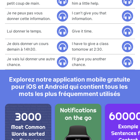
petit coup de main.
him a little help.
Je ne peux pas vous
I can't give you that
donner cette information.
information.
Lui donner le temps.
Give it time.
Je dois donner un cours
I have to give a class
demain à 14h30.
tomorrow at 2:30.
Je vais lui donner une autre
I'll give you another
chance.
chance.
Explorez notre application mobile gratuite
pour iOS et Android qui contient tous les
mots les plus fréquemment utilisés