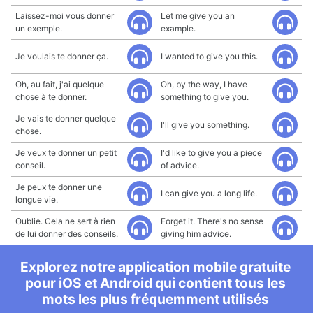
Laissez-moi vous donner
Let me give you an
un exemple.
example.
Je voulais te donner ça.
I wanted to give you this.
Oh, au fait, j'ai quelque
Oh, by the way, I have
chose à te donner.
something to give you.
Je vais te donner quelque
I'll give you something.
chose.
Je veux te donner un petit
I'd like to give you a piece
conseil.
of advice.
Je peux te donner une
I can give you a long life.
longue vie.
Oublie. Cela ne sert à rien
Forget it. There's no sense
de lui donner des conseils.
giving him advice.
Explorez notre application mobile gratuite
pour iOS et Android qui contient tous les
mots les plus fréquemment utilisés