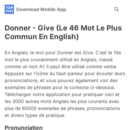
Skip
Skip
Skip
Download Mobile App
Toggle
to
to
to
search
primary
content
footer
navigation
Donner - Give (Le 46 Mot Le Plus
Commun En English)
En Anglais, le mot pour Donner est Give. C'est le 10e
mot le plus couramment utilisé en Anglais, classé
comme un mot A1. Il peut être utilisé comme verbe.
Appuyez sur l'icône du haut-parleur pour écouter leurs
prononciations, et vous pouvez également voir des
exemples de phrases pour le contexte ci-dessous.
Téléchargez notre application pour pratiquer ceci et
les 3000 autres mots Anglais les plus courants avec
plus de 60000 exemples de phrases, prononciations
et divers types de pratique.
Pronunciation