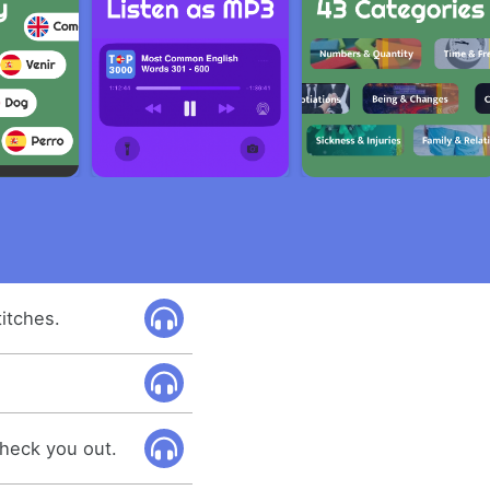
itches.
heck you out.