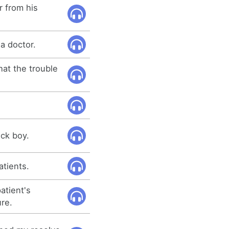
r from his
a doctor.
at the trouble
ick boy.
tients.
atient's
re.