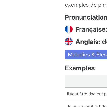
exemples de phra
Pronunciatio
Française
Anglais: d
Maladies & Ble
Examples
Il veut être docteur p
Je pense qu'il est do