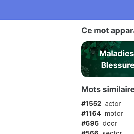
Ce mot appara
Maladies
Blessur
Mots similair
#1552
actor
#1164
motor
#696
door
#566
sector