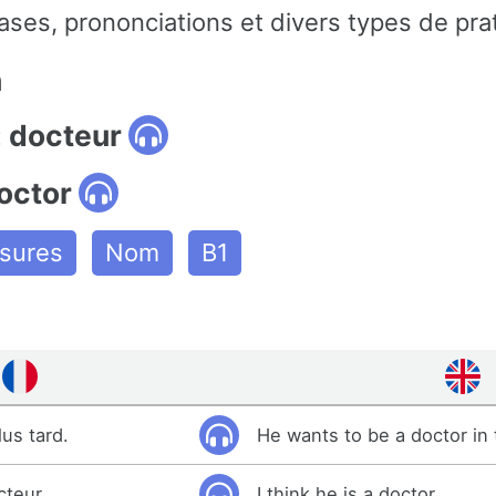
ses, prononciations et divers types de pra
n
: docteur
octor
ssures
Nom
B1
lus tard.
He wants to be a doctor in 
cteur.
I think he is a doctor.