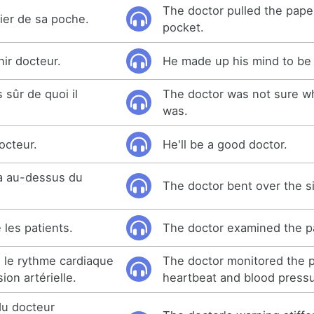
The doctor pulled the pape
pier de sa poche.
pocket.
nir docteur.
He made up his mind to be 
 sûr de quoi il
The doctor was not sure wh
was.
octeur.
He'll be a good doctor.
a au-dessus du
The doctor bent over the s
 les patients.
The doctor examined the pa
é le rythme cardiaque
The doctor monitored the p
ion artérielle.
heartbeat and blood pressu
du docteur