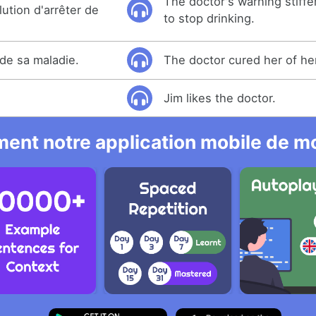
The doctor's warning stiff
ution d'arrêter de
to stop drinking.
 de sa maladie.
The doctor cured her of he
Jim likes the doctor.
ent notre application mobile de mo