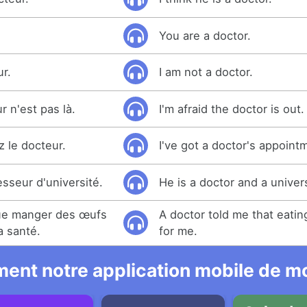
You are a doctor.
ur.
I am not a doctor.
r n'est pas là.
I'm afraid the doctor is out.
z le docteur.
I've got a doctor's appoint
esseur d'université.
He is a doctor and a univer
que manger des œufs
A doctor told me that eati
a santé.
for me.
ent notre application mobile de mo