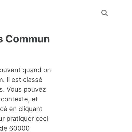
Toggle
search
lus Commun
 souvent quand on
. Il est classé
is. Vous pouvez
 contexte, et
é en cliquant
ur pratiquer ceci
s de 60000