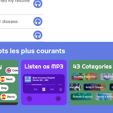
ened my resolve
r disease.
ts les plus courants