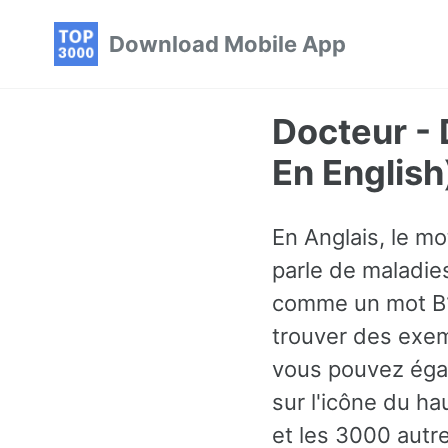
Skip
Skip
Skip
Download Mobile App
to
to
to
primary
content
footer
navigation
Docteur -
En English
En Anglais, le m
parle de maladies
comme un mot B1 
trouver des exem
vous pouvez éga
sur l'icône du ha
et les 3000 autr