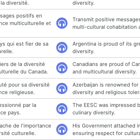
a diversité.
diversity.
sages positifs en
Transmit positive messages
nce multiculturelle et
multi-cultural cohabitation 
ys qui est fier de sa
Argentina is proud of its gr
relle.
diversity.
ers de la diversité
Canadians are proud of Can
culturelle du Canada.
and multicultural diversity.
uté pour sa diversité
Azerbaijan is renowned for 
nce religieuse.
diversity and religious tole
essionné par la
The EESC was impressed b
 ce pays.
culinary diversity.
ache de l'importance
His Government attached i
sité culturelle.
ensuring respect for cultura