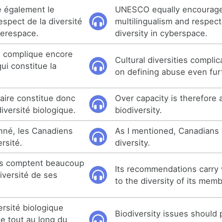
 également le
UNESCO equally encourag
espect de la diversité
multilingualism and respect 
berespace.
diversity in cyberspace.
le complique encore
Cultural diversities compli
ui constitue la
on defining abuse even fur
aire constitue donc
Over capacity is therefore a
iversité biologique.
biodiversity.
nné, les Canadiens
As I mentioned, Canadians 
ersité.
diversity.
s comptent beaucoup
Its recommendations carry
diversité de ses
to the diversity of its mem
ersité biologique
Biodiversity issues should p
le tout au long du