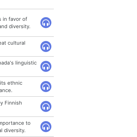
 in favor of
and diversity.
eat cultural
ada's linguistic
its ethnic
rance.
y Finnish
mportance to
l diversity.