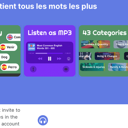
ient tous les mots les plus
t invite to
s in the
o account