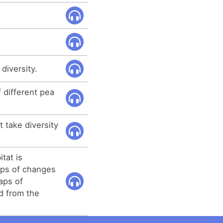
diversity.
f different pea
t take diversity
itat is
aps of changes
aps of
ed from the