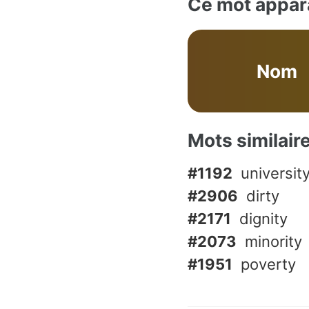
Ce mot appara
Nom
Mots similair
#1192
universit
#2906
dirty
#2171
dignity
#2073
minority
#1951
poverty