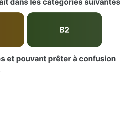
ît dans les catégories suivantes
B2
es et pouvant prêter à confusion
y