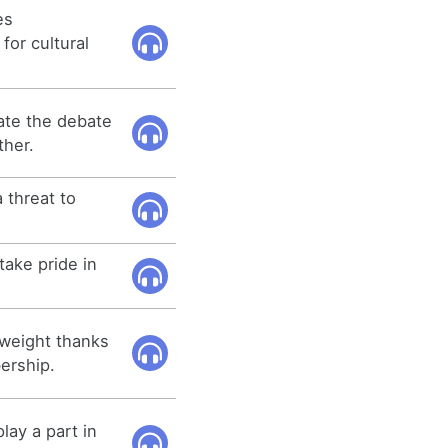
es
for cultural
cate the debate
ther.
 threat to
take pride in
 weight thanks
bership.
lay a part in