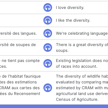
I love diversity.
I like the diversity.
versité des langues.
We're celebrating language 
ersité de soupes de
There is a great diversity o
soups.
le ne tient pas compte
Existing legislation does no
ces.
of races into account.
é de l'habitat faunique
The diversity of wildlife hab
tes des estimations
evaluated by comparing m
CRAM aux cartes des
estimated by CRAM with m
ivées du Recensement
agricultural land use deriv
Census of Agriculture.