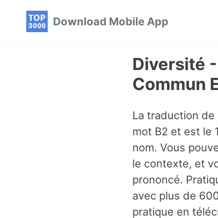
Skip
Skip
Skip
Download Mobile App
to
to
to
primary
content
footer
navigation
Diversité 
Commun En
La traduction de 
mot B2 et est le 
nom. Vous pouve
le contexte, et 
prononcé. Pratiq
avec plus de 600
pratique en téléc