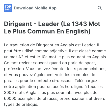
Skip
Skip
Skip
Download Mobile App
Toggle
to
to
to
search
primary
content
footer
navigation
Dirigeant - Leader (Le 1343 Mot
Le Plus Commun En English)
La traduction de Dirigeant en Anglais est Leader. Il
peut être utilisé comme adjective. Il est classé comme
un mot A2 et est le 10e mot le plus courant en Anglais.
Ce mot revient souvent quand on parle de sport,
profession. Vous pouvez écouter leurs prononciations,
et vous pouvez également voir des exemples de
phrases pour le contexte ci-dessous. Téléchargez
notre application pour un accès hors ligne à tous les
3000 mots Anglais les plus courants avec plus de
60000 exemples de phrases, prononciations et divers
types de pratique.