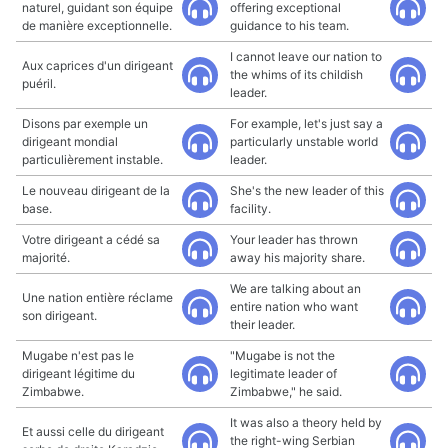
naturel, guidant son équipe
offering exceptional
de manière exceptionnelle.
guidance to his team.
I cannot leave our nation to
Aux caprices d'un dirigeant
the whims of its childish
puéril.
leader.
Disons par exemple un
For example, let's just say a
dirigeant mondial
particularly unstable world
particulièrement instable.
leader.
Le nouveau dirigeant de la
She's the new leader of this
base.
facility.
Votre dirigeant a cédé sa
Your leader has thrown
majorité.
away his majority share.
We are talking about an
Une nation entière réclame
entire nation who want
son dirigeant.
their leader.
Mugabe n'est pas le
"Mugabe is not the
dirigeant légitime du
legitimate leader of
Zimbabwe.
Zimbabwe," he said.
It was also a theory held by
Et aussi celle du dirigeant
the right-wing Serbian