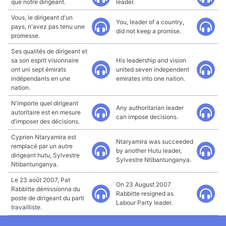
que notre dirigeant.
leader.
Vous, le dirigeant d'un
You, leader of a country,
pays, n'avez pas tenu une
did not keep a promise.
promesse.
Ses qualités de dirigeant et
sa son esprit visionnaire
His leadership and vision
ont uni sept émirats
united seven independent
indépendants en une
emirates into one nation.
nation.
N'importe quel dirigeant
Any authoritarian leader
autoritaire est en mesure
can impose decisions.
d'imposer des décisions.
Cyprien Ntaryamira est
Ntaryamira was succeeded
remplacé par un autre
by another Hutu leader,
dirigeant hutu, Sylvestre
Sylvestre Ntibantunganya.
Ntibantunganya.
Le 23 août 2007, Pat
On 23 August 2007
Rabbitte démissionna du
Rabbitte resigned as
poste de dirigeant du parti
Labour Party leader.
travailliste.