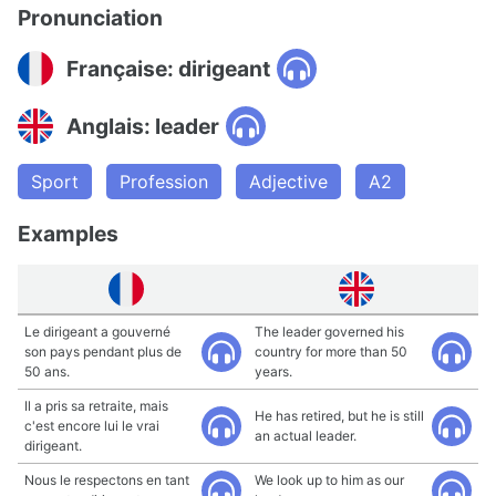
Pronunciation
Française: dirigeant
Anglais: leader
Sport
Profession
Adjective
A2
Examples
Le dirigeant a gouverné
The leader governed his
son pays pendant plus de
country for more than 50
50 ans.
years.
Il a pris sa retraite, mais
He has retired, but he is still
c'est encore lui le vrai
an actual leader.
dirigeant.
Nous le respectons en tant
We look up to him as our