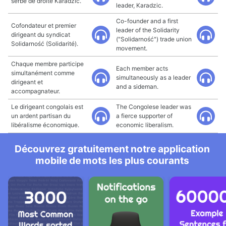
serbe de droite Karadzic.
leader, Karadzic.
Co-founder and a first
Cofondateur et premier
leader of the Solidarity
dirigeant du syndicat
("Solidarność") trade union
Solidarność (Solidarité).
movement.
Chaque membre participe
Each member acts
simultanément comme
simultaneously as a leader
dirigeant et
and a sideman.
accompagnateur.
Le dirigeant congolais est
The Congolese leader was
un ardent partisan du
a fierce supporter of
libéralisme économique.
economic liberalism.
Découvrez gratuitement notre application
mobile de mots les plus courants