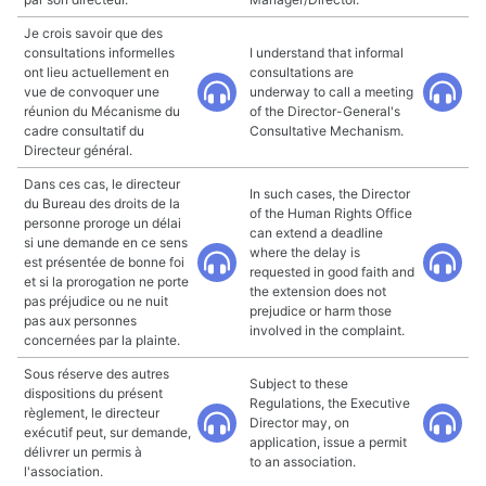
Je crois savoir que des
consultations informelles
I understand that informal
ont lieu actuellement en
consultations are
vue de convoquer une
underway to call a meeting
réunion du Mécanisme du
of the Director-General's
cadre consultatif du
Consultative Mechanism.
Directeur général.
Dans ces cas, le directeur
In such cases, the Director
du Bureau des droits de la
of the Human Rights Office
personne proroge un délai
can extend a deadline
si une demande en ce sens
where the delay is
est présentée de bonne foi
requested in good faith and
et si la prorogation ne porte
the extension does not
pas préjudice ou ne nuit
prejudice or harm those
pas aux personnes
involved in the complaint.
concernées par la plainte.
Sous réserve des autres
Subject to these
dispositions du présent
Regulations, the Executive
règlement, le directeur
Director may, on
exécutif peut, sur demande,
application, issue a permit
délivrer un permis à
to an association.
l'association.