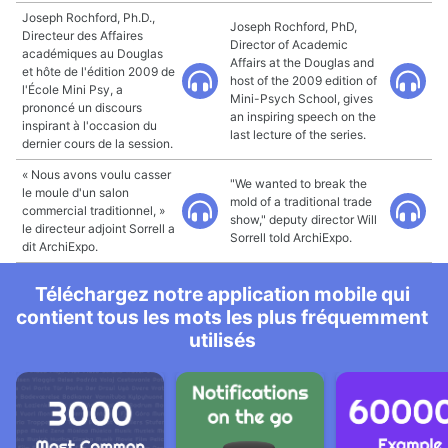
Joseph Rochford, Ph.D.,
Joseph Rochford, PhD,
Directeur des Affaires
Director of Academic
académiques au Douglas
Affairs at the Douglas and
et hôte de l'édition 2009 de
host of the 2009 edition of
l'École Mini Psy, a
Mini-Psych School, gives
prononcé un discours
an inspiring speech on the
inspirant à l'occasion du
last lecture of the series.
dernier cours de la session.
« Nous avons voulu casser
"We wanted to break the
le moule d'un salon
mold of a traditional trade
commercial traditionnel, »
show," deputy director Will
le directeur adjoint Sorrell a
Sorrell told ArchiExpo.
dit ArchiExpo.
Téléchargez notre application mobile qui
contient tous les mots les plus fréquemment
utilisés