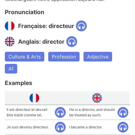
Pronunciation
Française: directeur
Anglais: director
Culture & Arts
Profession
Adjective
A1
Examples
Il est directeur et devrait
He is a director, and should
être traité comme tel.
be treated as such.
Je suis devenu directeur.
I became a director.