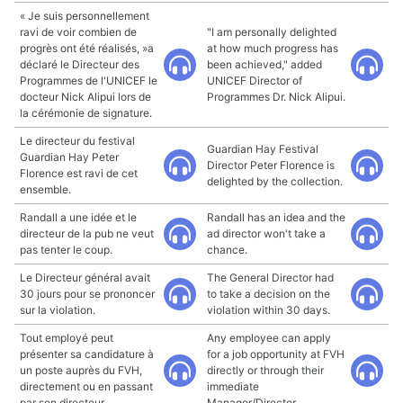
« Je suis personnellement
ravi de voir combien de
"I am personally delighted
progrès ont été réalisés, »a
at how much progress has
déclaré le Directeur des
been achieved," added
Programmes de l'UNICEF le
UNICEF Director of
docteur Nick Alipui lors de
Programmes Dr. Nick Alipui.
la cérémonie de signature.
Le directeur du festival
Guardian Hay Festival
Guardian Hay Peter
Director Peter Florence is
Florence est ravi de cet
delighted by the collection.
ensemble.
Randall a une idée et le
Randall has an idea and the
directeur de la pub ne veut
ad director won't take a
pas tenter le coup.
chance.
Le Directeur général avait
The General Director had
30 jours pour se prononcer
to take a decision on the
sur la violation.
violation within 30 days.
Tout employé peut
Any employee can apply
présenter sa candidature à
for a job opportunity at FVH
un poste auprès du FVH,
directly or through their
directement ou en passant
immediate
par son directeur.
Manager/Director.