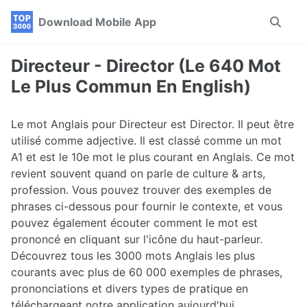
Skip
Skip
Skip
Download Mobile App
Toggle
to
to
to
search
primary
content
footer
navigation
Directeur - Director (Le 640 Mot
Le Plus Commun En English)
Le mot Anglais pour Directeur est Director. Il peut être
utilisé comme adjective. Il est classé comme un mot
A1 et est le 10e mot le plus courant en Anglais. Ce mot
revient souvent quand on parle de culture & arts,
profession. Vous pouvez trouver des exemples de
phrases ci-dessous pour fournir le contexte, et vous
pouvez également écouter comment le mot est
prononcé en cliquant sur l'icône du haut-parleur.
Découvrez tous les 3000 mots Anglais les plus
courants avec plus de 60 000 exemples de phrases,
prononciations et divers types de pratique en
téléchargeant notre application aujourd'hui.