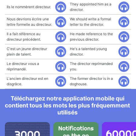
They appointed him as a
Ils le nommèrent directeur.
director.
Nous devrions écrire une
We should write a formal
lettre formelle au directeur.
letter to the director.
Il a fait référence au
He made reference to the
directeur précédent.
previous director.
C'est un jeune directeur
He's a talented young
plein de talent.
director.
Le directeur vous a
The director reprimanded
réprimandé.
you.
L'ancien directeur est en
The former director is in a
disgrâce.
doghouse.
Téléchargez notre application mobile qui
contient tous les mots les plus fréquemment
utilisés