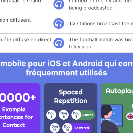
 diffusait le Grand
I turned on the TV and the
being broadcasted.
sion diffusent
TV stations broadcast the 
a été diffusé en direct
The football match was bro
television.
 mobile pour iOS et Android qui cont
fréquemment utilisés