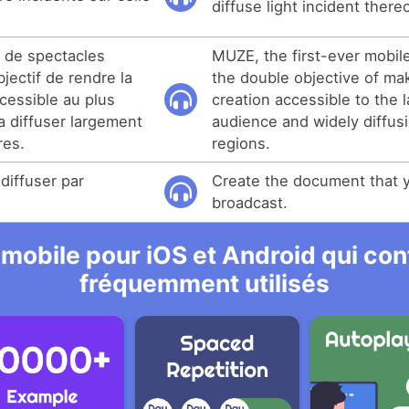
diffuse light incident there
 de spectacles
MUZE, the first-ever mobile
bjectif de rendre la
the double objective of mak
ccessible au plus
creation accessible to the 
a diffuser largement
audience and widely diffusi
res.
regions.
diffuser par
Create the document that y
broadcast.
 mobile pour iOS et Android qui cont
fréquemment utilisés