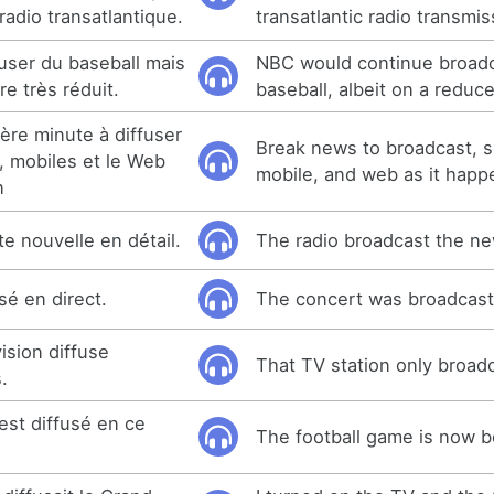
radio transatlantique.
transatlantic radio transmis
user du baseball mais
NBC would continue broad
e très réduit.
baseball, albeit on a reduc
ère minute à diffuser
Break news to broadcast, so
, mobiles et le Web
mobile, and web as it happ
n
te nouvelle en détail.
The radio broadcast the new
sé en direct.
The concert was broadcast 
ision diffuse
That TV station only broad
.
est diffusé en ce
The football game is now b