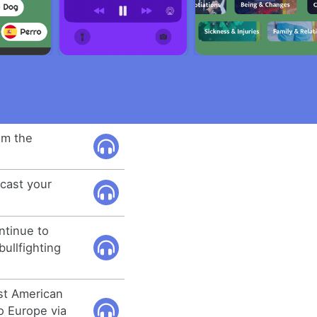
rom the
dcast your
ntinue to
ullfighting
rst American
o Europe via