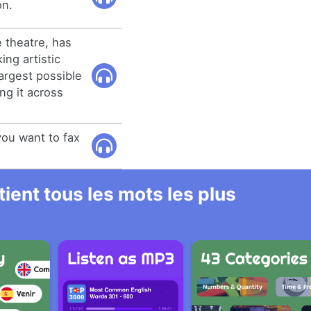
on.
 theatre, has
ing artistic
largest possible
ng it across
ou want to fax
ient tous les mots les plus