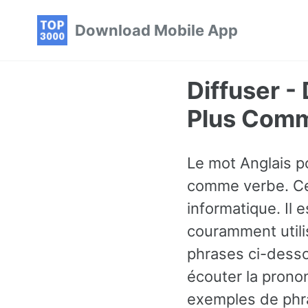
Skip
Skip
Skip
Download Mobile App
to
to
to
primary
content
footer
navigation
Diffuser -
Plus Comm
Le mot Anglais po
comme verbe. Ce
informatique. Il 
couramment utili
phrases ci-desso
écouter la prono
exemples de phra