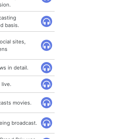
sion.
casting
ed basis.
cial sites,
ens
s in detail.
live.
casts movies.
eing broadcast.