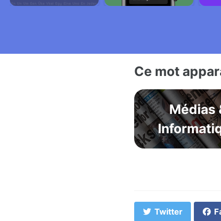
Ce mot appara
Médias 
Informati
Twitter
F