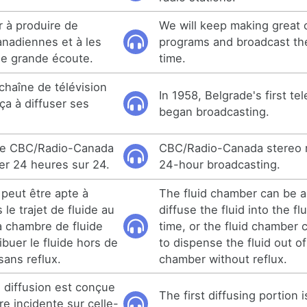
r à produire de
We will keep making great 
nadiennes et à les
programs and broadcast th
de grande écoute.
time.
chaîne de télévision
In 1958, Belgrade's first tel
a à diffuser ses
began broadcasting.
de CBC/Radio-Canada
CBC/Radio-Canada stereo 
er 24 heures sur 24.
24-hour broadcasting.
 peut être apte à
The fluid chamber can be 
 le trajet de fluide au
diffuse the fluid into the f
a chambre de fluide
time, or the fluid chamber
ibuer le fluide hors de
to dispense the fluid out of
sans reflux.
chamber without reflux.
e diffusion est conçue
The first diffusing portion 
re incidente sur celle-