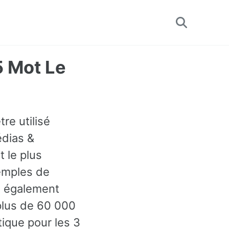
Toggle
search
5 Mot Le
re utilisé
édias &
t le plus
emples de
z également
plus de 60 000
ique pour les 3