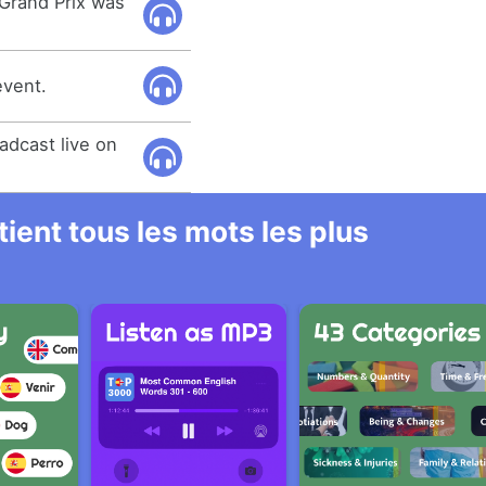
 Grand Prix was
event.
adcast live on
ient tous les mots les plus