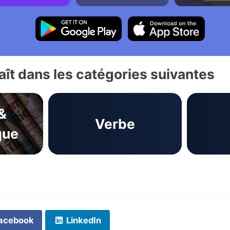
ît dans les catégories suivantes
&
Verbe
que
acebook
LinkedIn