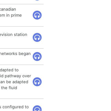
canadian
em in prime
evision station
networks began
adapted to
luid pathway over
 can be adapted
 the fluid
is configured to