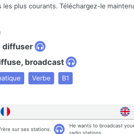
 les plus courants. Téléchargez-le maintena
n
 diffuser
iffuse, broadcast
matique
Verbe
B1
He wants to broadcast your
 frère sur ses stations.
radio stations.