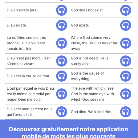
Dieu n'existe pas.
God does not exist.
Dieu existe.
God exists.
Là où Dieu semble très
Where God seems very
proche, le Diable n'est
close, the Devil is never far
jamais très loin.
away.
Dieu n'est pas mort, Il est
God is not dead, He is
sûrement vivant.
surely alive.
God is the cause of
Dieu est la cause de tout.
everything.
L'œil par lequel je vois Dieu
The eye with which I see
est le même que celui par
God is the same eye with
lequel Dieu me voit.
which God sees me.
Dieu est mort et c'est nous
God died. We killed Him.
qui l'avons tué.
Découvrez gratuitement notre application
mobile de mots les plus courants