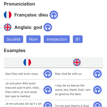
Pronunciation
Française: dieu
Anglais: god
Société
Nom
Interjection
B1
Examples
Que Dieu soit avec nous.
May God be with us.
Je suis peut-être aussi
I may be as bad as the
mauvais que le pire, mais,
worst, but, thank God, I am
Dieu merci, je suis aussi
as good as the best.
bon que le meilleur.
Je ne suis pas sûr qu'il y ait
I'm not sure there's a God.