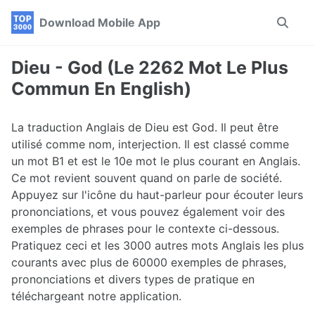
Skip
Skip
Skip
Download Mobile App
Toggle
to
to
to
search
primary
content
footer
navigation
Dieu - God (Le 2262 Mot Le Plus
Commun En English)
La traduction Anglais de Dieu est God. Il peut être
utilisé comme nom, interjection. Il est classé comme
un mot B1 et est le 10e mot le plus courant en Anglais.
Ce mot revient souvent quand on parle de société.
Appuyez sur l'icône du haut-parleur pour écouter leurs
prononciations, et vous pouvez également voir des
exemples de phrases pour le contexte ci-dessous.
Pratiquez ceci et les 3000 autres mots Anglais les plus
courants avec plus de 60000 exemples de phrases,
prononciations et divers types de pratique en
téléchargeant notre application.