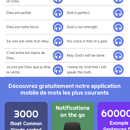
un Dieu.
Dieu est parfait.
God is perfect.
Dieu est notre force.
God is our strength.
Sa voix est celle d'un dieu.
His voice is that of a god.
C'est entre les mains de
May God's will be done.
Dieu.
Je jure par Dieu que je dirai
I swear by God that I will
la vérité.
speak the truth.
Découvrez gratuitement notre application
mobile de mots les plus courants