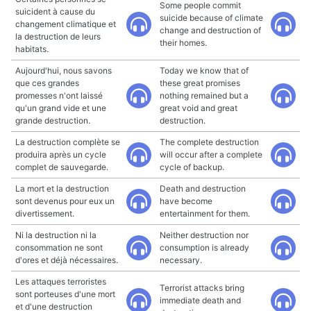
Some people commit
suicident à cause du
suicide because of climate
changement climatique et
change and destruction of
la destruction de leurs
their homes.
habitats.
Aujourd'hui, nous savons
Today we know that of
que ces grandes
these great promises
promesses n'ont laissé
nothing remained but a
qu'un grand vide et une
great void and great
grande destruction.
destruction.
La destruction complète se
The complete destruction
produira après un cycle
will occur after a complete
complet de sauvegarde.
cycle of backup.
La mort et la destruction
Death and destruction
sont devenus pour eux un
have become
divertissement.
entertainment for them.
Ni la destruction ni la
Neither destruction nor
consommation ne sont
consumption is already
d'ores et déjà nécessaires.
necessary.
Les attaques terroristes
Terrorist attacks bring
sont porteuses d'une mort
immediate death and
et d'une destruction