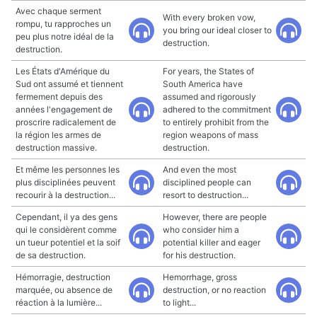
Avec chaque serment
With every broken vow,
rompu, tu rapproches un
you bring our ideal closer to
peu plus notre idéal de la
destruction.
destruction.
Les États d'Amérique du
For years, the States of
Sud ont assumé et tiennent
South America have
fermement depuis des
assumed and rigorously
années l'engagement de
adhered to the commitment
proscrire radicalement de
to entirely prohibit from the
la région les armes de
region weapons of mass
destruction massive.
destruction.
Et même les personnes les
And even the most
plus disciplinées peuvent
disciplined people can
recourir à la destruction...
resort to destruction...
Cependant, il ya des gens
However, there are people
qui le considèrent comme
who consider him a
un tueur potentiel et la soif
potential killer and eager
de sa destruction.
for his destruction.
Hémorragie, destruction
Hemorrhage, gross
marquée, ou absence de
destruction, or no reaction
réaction à la lumière...
to light...