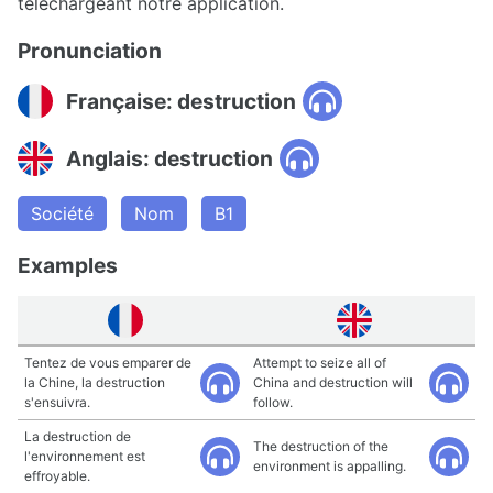
téléchargeant notre application.
Pronunciation
Française: destruction
Anglais: destruction
Société
Nom
B1
Examples
Tentez de vous emparer de
Attempt to seize all of
la Chine, la destruction
China and destruction will
s'ensuivra.
follow.
La destruction de
The destruction of the
l'environnement est
environment is appalling.
effroyable.