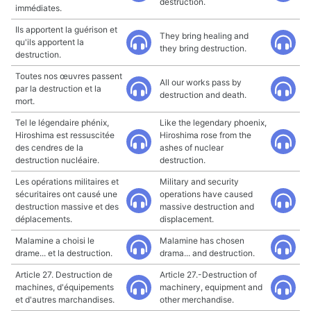
destruction.
immédiates.
Ils apportent la guérison et
They bring healing and
qu'ils apportent la
they bring destruction.
destruction.
Toutes nos œuvres passent
All our works pass by
par la destruction et la
destruction and death.
mort.
Tel le légendaire phénix,
Like the legendary phoenix,
Hiroshima est ressuscitée
Hiroshima rose from the
des cendres de la
ashes of nuclear
destruction nucléaire.
destruction.
Les opérations militaires et
Military and security
sécuritaires ont causé une
operations have caused
destruction massive et des
massive destruction and
déplacements.
displacement.
Malamine a choisi le
Malamine has chosen
drame... et la destruction.
drama... and destruction.
Article 27. Destruction de
Article 27.-Destruction of
machines, d'équipements
machinery, equipment and
et d'autres marchandises.
other merchandise.