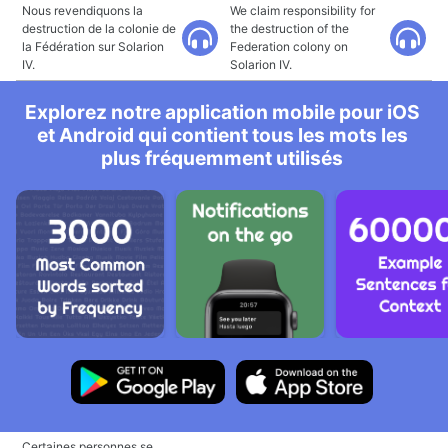
Nous revendiquons la
We claim responsibility for
destruction de la colonie de
the destruction of the
la Fédération sur Solarion
Federation colony on
IV.
Solarion IV.
Explorez notre application mobile pour iOS
et Android qui contient tous les mots les
plus fréquemment utilisés
Certaines personnes se