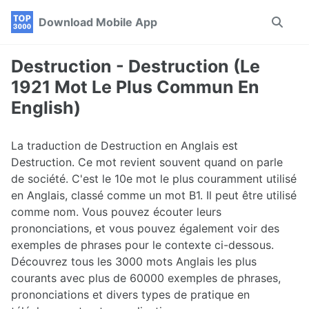
Skip
Skip
Skip
Download Mobile App
Toggle
to
to
to
search
primary
content
footer
navigation
Destruction - Destruction (Le
1921 Mot Le Plus Commun En
English)
La traduction de Destruction en Anglais est
Destruction. Ce mot revient souvent quand on parle
de société. C'est le 10e mot le plus couramment utilisé
en Anglais, classé comme un mot B1. Il peut être utilisé
comme nom. Vous pouvez écouter leurs
prononciations, et vous pouvez également voir des
exemples de phrases pour le contexte ci-dessous.
Découvrez tous les 3000 mots Anglais les plus
courants avec plus de 60000 exemples de phrases,
prononciations et divers types de pratique en