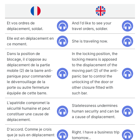
Et vos ordres de
And I'd like to see your
déplacement, soldat.
travel orders, soldier.
Elle est en déplacement en
She is traveling now.
ce moment.
Dans la position de
In the locking position, the
blocage, il s'oppose au
locking means is apposed
déplacement de la partie
to the displacement of the
mobile (2) de la barre anti-
moving part (2) of the anti-
panique pour commander
panic bar to control the
le déverrouillage de la
unlocking of the door or
porte ou autre fermeture
other closure fitted with
équipée de cette barre.
such bar.
L'apatridie compromet la
Statelessness undermines
sécurité humaine et peut
human security and can be
constituer une cause de
a cause of displacement.
déplacement.
D'accord. Comme je crois
Right. I have a business trip
que je suis en déplacement
tomorrow...