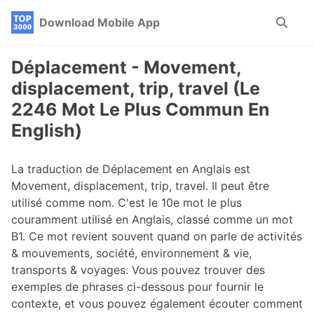
Skip
Skip
Skip
Download Mobile App
Toggle
to
to
to
search
primary
content
footer
navigation
Déplacement - Movement,
displacement, trip, travel (Le
2246 Mot Le Plus Commun En
English)
La traduction de Déplacement en Anglais est
Movement, displacement, trip, travel. Il peut être
utilisé comme nom. C'est le 10e mot le plus
couramment utilisé en Anglais, classé comme un mot
B1. Ce mot revient souvent quand on parle de activités
& mouvements, société, environnement & vie,
transports & voyages. Vous pouvez trouver des
exemples de phrases ci-dessous pour fournir le
contexte, et vous pouvez également écouter comment