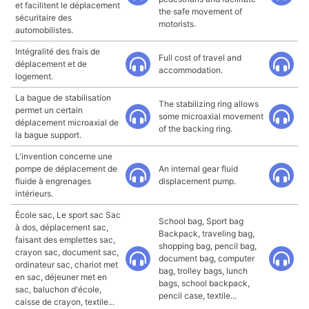
et facilitent le déplacement
the safe movement of
sécuritaire des
motorists.
automobilistes.
Intégralité des frais de
Full cost of travel and
déplacement et de
accommodation.
logement.
La bague de stabilisation
The stabilizing ring allows
permet un certain
some microaxial movement
déplacement microaxial de
of the backing ring.
la bague support.
L'invention concerne une
pompe de déplacement de
An internal gear fluid
fluide à engrenages
displacement pump.
intérieurs.
École sac, Le sport sac Sac
School bag, Sport bag
à dos, déplacement sac,
Backpack, traveling bag,
faisant des emplettes sac,
shopping bag, pencil bag,
crayon sac, document sac,
document bag, computer
ordinateur sac, chariot met
bag, trolley bags, lunch
en sac, déjeuner met en
bags, school backpack,
sac, baluchon d'école,
pencil case, textile...
caisse de crayon, textile...