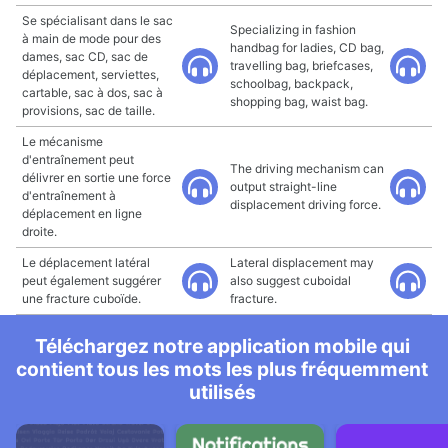
Se spécialisant dans le sac
Specializing in fashion
à main de mode pour des
handbag for ladies, CD bag,
dames, sac CD, sac de
travelling bag, briefcases,
déplacement, serviettes,
schoolbag, backpack,
cartable, sac à dos, sac à
shopping bag, waist bag.
provisions, sac de taille.
Le mécanisme
d'entraînement peut
The driving mechanism can
délivrer en sortie une force
output straight-line
d'entraînement à
displacement driving force.
déplacement en ligne
droite.
Le déplacement latéral
Lateral displacement may
peut également suggérer
also suggest cuboidal
une fracture cuboïde.
fracture.
Téléchargez notre application mobile qui
contient tous les mots les plus fréquemment
utilisés