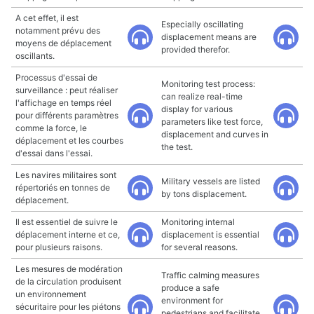
A cet effet, il est
Especially oscillating
notamment prévu des
displacement means are
moyens de déplacement
provided therefor.
oscillants.
Processus d'essai de
Monitoring test process:
surveillance : peut réaliser
can realize real-time
l'affichage en temps réel
display for various
pour différents paramètres
parameters like test force,
comme la force, le
displacement and curves in
déplacement et les courbes
the test.
d'essai dans l'essai.
Les navires militaires sont
Military vessels are listed
répertoriés en tonnes de
by tons displacement.
déplacement.
Il est essentiel de suivre le
Monitoring internal
déplacement interne et ce,
displacement is essential
pour plusieurs raisons.
for several reasons.
Les mesures de modération
Traffic calming measures
de la circulation produisent
produce a safe
un environnement
environment for
sécuritaire pour les piétons
pedestrians and facilitate