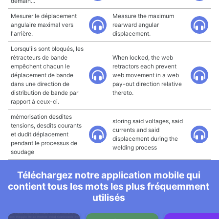
demain...
Mesurer le déplacement
Measure the maximum
angulaire maximal vers
rearward angular
l'arrière.
displacement.
Lorsqu'ils sont bloqués, les
rétracteurs de bande
When locked, the web
empêchent chacun le
retractors each prevent
déplacement de bande
web movement in a web
dans une direction de
pay-out direction relative
distribution de bande par
thereto.
rapport à ceux-ci.
mémorisation desdites
storing said voltages, said
tensions, desdits courants
currents and said
et dudit déplacement
displacement during the
pendant le processus de
welding process
soudage
Téléchargez notre application mobile qui
contient tous les mots les plus fréquemment
utilisés