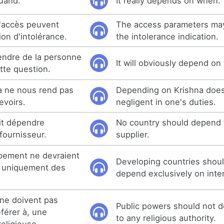
uand.
It really depends on when.
d'accès peuvent
The access parameters ma
ion d'intolérance.
the intolerance indication.
endre de la personne
It will obviously depend on
ette question.
a ne nous rend pas
Depending on Krishna doe
evoirs.
negligent in one's duties.
it dépendre
No country should depend t
fournisseur.
supplier.
pement ne devraient
Developing countries shoul
e uniquement des
depend exclusively on inter
 ne doivent pas
Public powers should not d
férer à, une
to any religious authority.