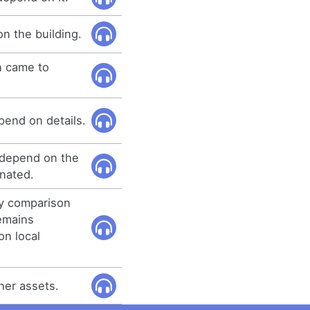
n the building.
n came to
pend on details.
t depend on the
nated.
by comparison
remains
n local
her assets.