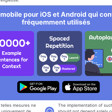
eligieuse.
 mobile pour iOS et Android qui cont
fréquemment utilisés
 telles mesures ne
The implementation of su
e uniquement de
should not depend solely 