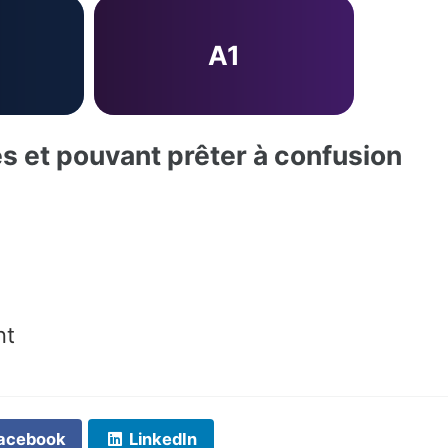
A1
es et pouvant prêter à confusion
d
nt
acebook
LinkedIn