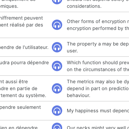
omiques.
considerations.
hiffrement peuvent
Other forms of encryption
ent réalisé par des
encryption performed by th
The property a may be dep
endre de l'utilisateur.
user.
audra pourra dépendre
Which function should pre
on the circumstances of th
t aussi être
The metrics may also be d
dre en partie de
depend in part on predicti
rtement du système.
behaviour.
épendre seulement
My happiness must depend 
bien en dépendre.
Our necks might very well 