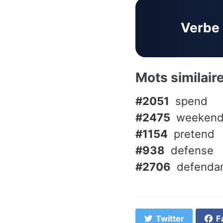
Verbe
Mots similair
#2051
spend
#2475
weeken
#1154
pretend
#938
defense
#2706
defenda
Twitter
F