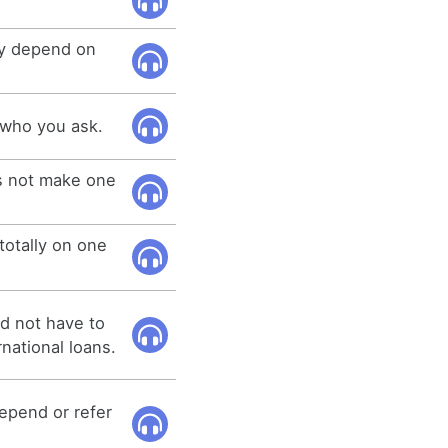
y depend on
 who you ask.
s not make one
otally on one
d not have to
national loans.
epend or refer