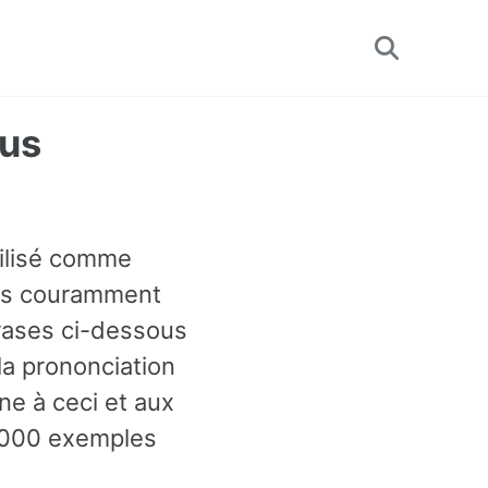
Toggle
search
lus
tilisé comme
lus couramment
rases ci-dessous
la prononciation
ne à ceci et aux
60000 exemples