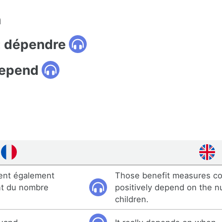
n
: dépendre
depend
ent également
Those benefit measures co
nt du nombre
positively depend on the n
children.