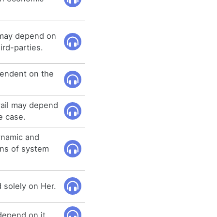
 may depend on
ird-parties.
endent on the
vail may depend
e case.
ynamic and
ons of system
solely on Her.
depend on it.