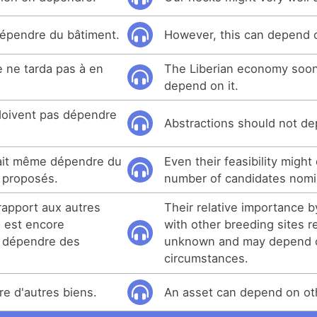
dépendre du bâtiment.
However, this can depend o
e ne tarda pas à en
The Liberian economy soo
depend on it.
doivent pas dépendre
Abstractions should not de
rrait même dépendre du
Even their feasibility migh
 proposés.
number of candidates nomi
rapport aux autres
Their relative importance 
n est encore
with other breeding sites 
t dépendre des
unknown and may depend o
circumstances.
e d'autres biens.
An asset can depend on ot