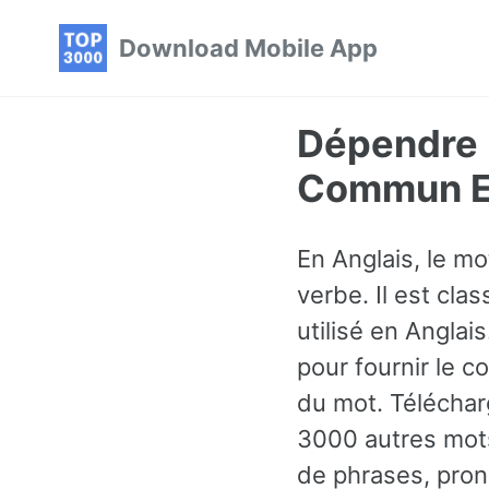
Skip
Skip
Skip
Download Mobile App
to
to
to
primary
content
footer
navigation
Dépendre 
Commun En
En Anglais, le m
verbe. Il est cl
utilisé en Angla
pour fournir le 
du mot. Télécharg
3000 autres mots
de phrases, pron