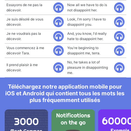
Essayons de ne pas la
Now all we have to do is
décevoir.
not disappoint her.
Je suis désolé de vous
Look, I'm sorry I have to
décevoir.
disappoint you.
Je ne voudrais pas la
And, you know, I'd really
décevoir.
hate to disappoint her.
Vous commencez à me
You're beginning to
décevoir Tara.
disappoint me, terra.
No, he takes a lot of
Il prend plaisir à me
pleasure in disappointing
décevoir.
me.
Téléchargez notre application mobile pour
iOS et Android qui contient tous les mots les
plus fréquemment utilisés