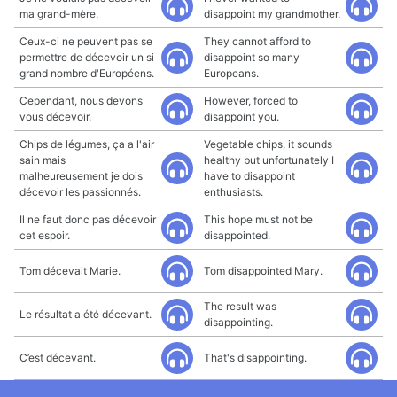
ma grand-mère.
disappoint my grandmother.
Ceux-ci ne peuvent pas se
They cannot afford to
permettre de décevoir un si
disappoint so many
grand nombre d'Européens.
Europeans.
Cependant, nous devons
However, forced to
vous décevoir.
disappoint you.
Chips de légumes, ça a l'air
Vegetable chips, it sounds
sain mais
healthy but unfortunately I
malheureusement je dois
have to disappoint
décevoir les passionnés.
enthusiasts.
Il ne faut donc pas décevoir
This hope must not be
cet espoir.
disappointed.
Tom décevait Marie.
Tom disappointed Mary.
The result was
Le résultat a été décevant.
disappointing.
C’est décevant.
That's disappointing.