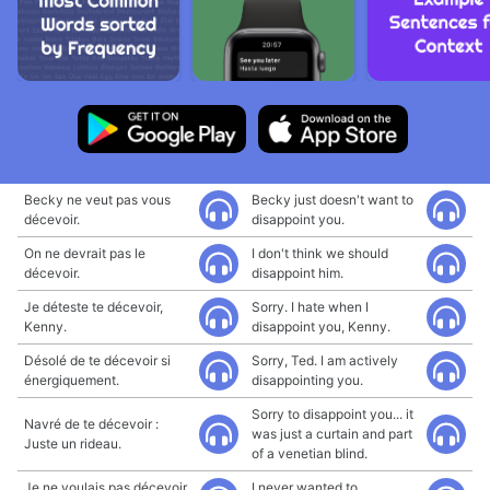
Becky ne veut pas vous
Becky just doesn't want to
décevoir.
disappoint you.
On ne devrait pas le
I don't think we should
décevoir.
disappoint him.
Je déteste te décevoir,
Sorry. I hate when I
Kenny.
disappoint you, Kenny.
Désolé de te décevoir si
Sorry, Ted. I am actively
énergiquement.
disappointing you.
Sorry to disappoint you... it
Navré de te décevoir :
was just a curtain and part
Juste un rideau.
of a venetian blind.
Je ne voulais pas décevoir
I never wanted to