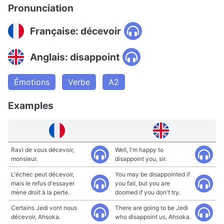
Pronunciation
Française: décevoir
Anglais: disappoint
Émotions
Verbe
A2
Examples
Ravi de vous décevoir,
Well, I'm happy to
monsieur.
disappoint you, sir.
L'échec peut décevoir,
You may be disappointed if
mais le refus d'essayer
you fail, but you are
mène droit à la perte.
doomed if you don't try.
Certains Jedi vont nous
There are going to be Jedi
décevoir, Ahsoka.
who disappoint us, Ahsoka.