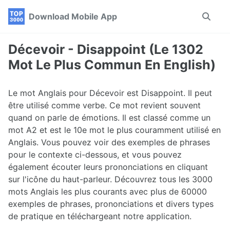
Skip
Skip
Skip
Download Mobile App
Toggle
to
to
to
search
primary
content
footer
navigation
Décevoir - Disappoint (Le 1302
Mot Le Plus Commun En English)
Le mot Anglais pour Décevoir est Disappoint. Il peut
être utilisé comme verbe. Ce mot revient souvent
quand on parle de émotions. Il est classé comme un
mot A2 et est le 10e mot le plus couramment utilisé en
Anglais. Vous pouvez voir des exemples de phrases
pour le contexte ci-dessous, et vous pouvez
également écouter leurs prononciations en cliquant
sur l'icône du haut-parleur. Découvrez tous les 3000
mots Anglais les plus courants avec plus de 60000
exemples de phrases, prononciations et divers types
de pratique en téléchargeant notre application.