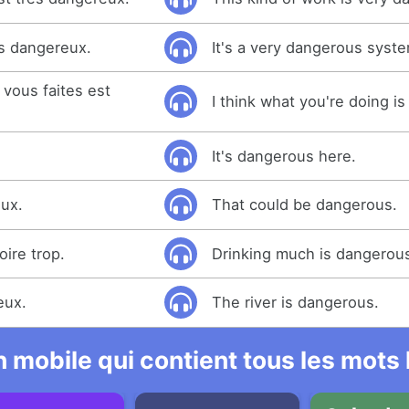
s dangereux.
It's a very dangerous syst
vous faites est
I think what you're doing i
It's dangerous here.
eux.
That could be dangerous.
oire trop.
Drinking much is dangerou
eux.
The river is dangerous.
 mobile qui contient tous les mots