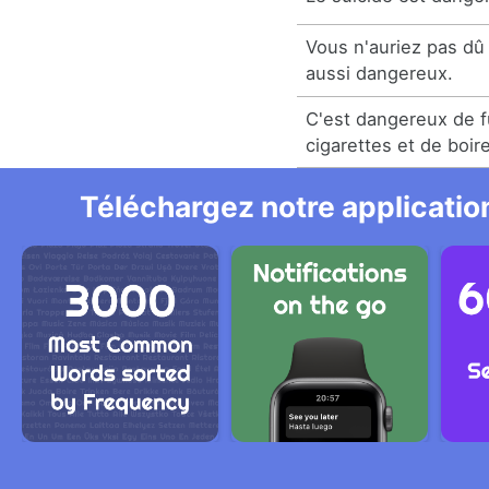
Vous n'auriez pas dû 
aussi dangereux.
C'est dangereux de f
cigarettes et de boire
Téléchargez notre application