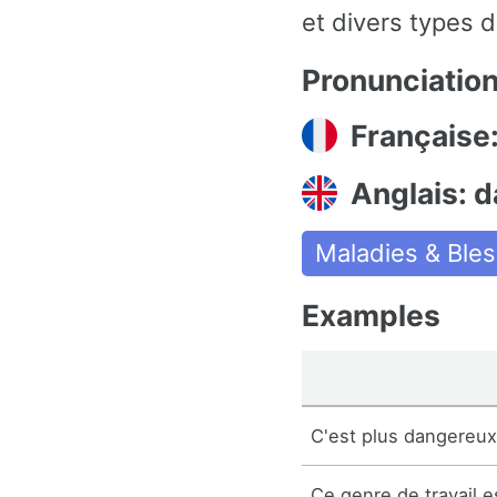
et divers types d
Pronunciatio
Française
Anglais: 
Maladies & Ble
Examples
C'est plus dangereux
Ce genre de travail e