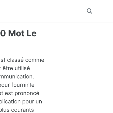
Toggle
search
50 Mot Le
l est classé comme
 être utilisé
ommunication.
ur fournir le
t est prononcé
plication pour un
plus courants