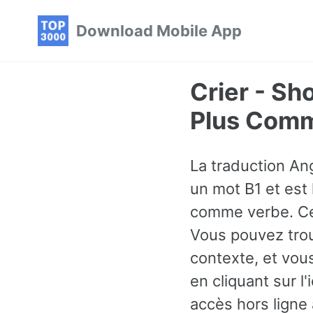
Skip
Skip
Skip
Download Mobile App
to
to
to
primary
content
footer
navigation
Crier - Sh
Plus Comm
La traduction Ang
un mot B1 et est l
comme verbe. Ce
Vous pouvez trou
contexte, et vo
en cliquant sur l
accès hors ligne