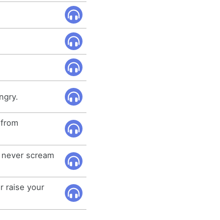
ngry.
 from
d never scream
r raise your