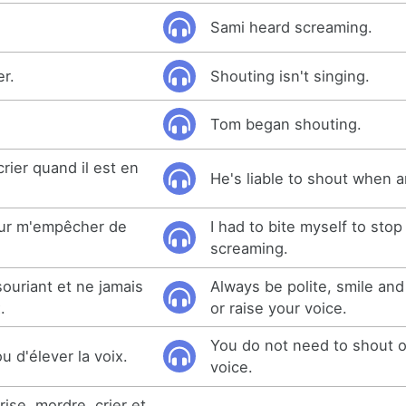
Sami heard screaming.
er.
Shouting isn't singing.
Tom began shouting.
crier quand il est en
He's liable to shout when a
ur m'empêcher de
I had to bite myself to stop
screaming.
souriant et ne jamais
Always be polite, smile an
.
or raise your voice.
You do not need to shout o
 ou d'élever la voix.
voice.
ise, mordre, crier et