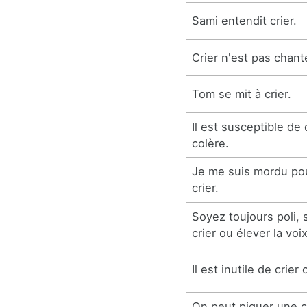
Sami entendit crier.
Crier n'est pas chant
Tom se mit à crier.
Il est susceptible de 
colère.
Je me suis mordu po
crier.
Soyez toujours poli, 
crier ou élever la voix
Il est inutile de crier
On peut piquer une cr