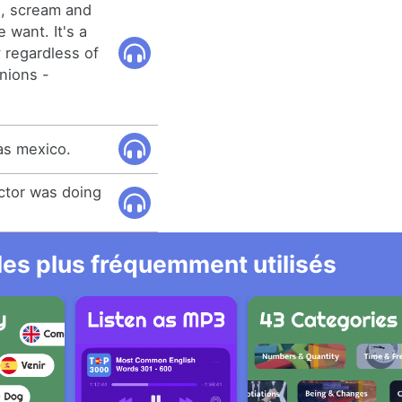
te, scream and
e want. It's a
 regardless of
inions -
as mexico.
octor was doing
 les plus fréquemment utilisés