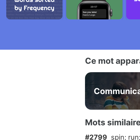
Ce mot appara
Communica
Mots similair
#2799
spin; run