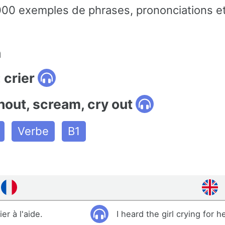
00 exemples de phrases, prononciations et
n
 crier
hout, scream, cry out
Verbe
B1
ier à l'aide.
I heard the girl crying for h