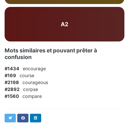
A2
Mots similaires et pouvant prêter à
confusion
#1434
encourage
#169
course
#2198
courageous
#2892
corpse
#1560
compare
Twitter
Facebook
LinkedIn