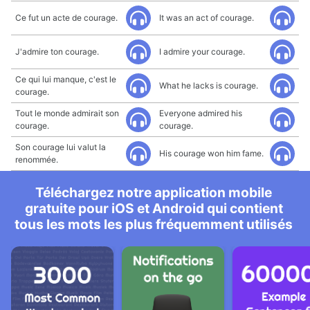
Ce fut un acte de courage.
It was an act of courage.
J'admire ton courage.
I admire your courage.
Ce qui lui manque, c'est le
What he lacks is courage.
courage.
Tout le monde admirait son
Everyone admired his
courage.
courage.
Son courage lui valut la
His courage won him fame.
renommée.
Téléchargez notre application mobile
gratuite pour iOS et Android qui contient
tous les mots les plus fréquemment utilisés