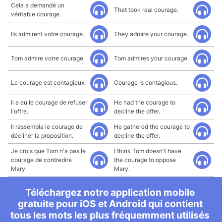
Cela a demandé un
That took real courage.
véritable courage.
Ils admirent votre courage.
They admire your courage.
Tom admire votre courage.
Tom admires your courage.
Le courage est contagieux.
Courage is contagious.
Il a eu le courage de refuser
He had the courage to
l'offre.
decline the offer.
Il rassembla le courage de
He gathered the courage to
décliner la proposition.
decline the offer.
Je crois que Tom n'a pas le
I think Tom doesn't have
courage de contredire
the courage to oppose
Mary.
Mary.
Téléchargez notre application mobile
gratuite pour iOS et Android qui contient
tous les mots les plus fréquemment utilisés