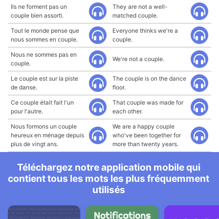
Ils ne forment pas un
They are not a well-
couple bien assorti.
matched couple.
Tout le monde pense que
Everyone thinks we're a
nous sommes en couple.
couple.
Nous ne sommes pas en
We're not a couple.
couple.
Le couple est sur la piste
The couple is on the dance
de danse.
floor.
Ce couple était fait l'un
That couple was made for
pour l'autre.
each other.
Nous formons un couple
We are a happy couple
heureux en ménage depuis
who've been together for
plus de vingt ans.
more than twenty years.
Téléchargez notre application mobile qui
contient tous les mots les plus fréquemment
utilisés