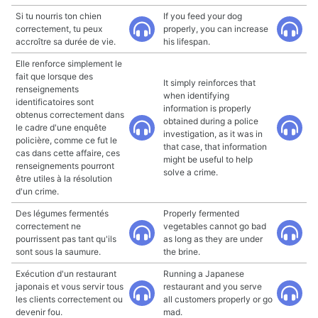
Si tu nourris ton chien
If you feed your dog
correctement, tu peux
properly, you can increase
accroître sa durée de vie.
his lifespan.
Elle renforce simplement le
fait que lorsque des
It simply reinforces that
renseignements
when identifying
identificatoires sont
information is properly
obtenus correctement dans
obtained during a police
le cadre d'une enquête
investigation, as it was in
policière, comme ce fut le
that case, that information
cas dans cette affaire, ces
might be useful to help
renseignements pourront
solve a crime.
être utiles à la résolution
d'un crime.
Des légumes fermentés
Properly fermented
correctement ne
vegetables cannot go bad
pourrissent pas tant qu'ils
as long as they are under
sont sous la saumure.
the brine.
Exécution d'un restaurant
Running a Japanese
japonais et vous servir tous
restaurant and you serve
les clients correctement ou
all customers properly or go
devenir fou.
mad.