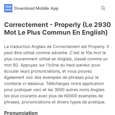
Skip
Skip
Skip
Download Mobile App
Toggle
to
to
to
search
primary
content
footer
navigation
Correctement - Properly (Le 2930
Mot Le Plus Commun En English)
La traduction Anglais de Correctement est Properly. Il
peut être utilisé comme adverbe. C'est le 10e mot le
plus couramment utilisé en Anglais, classé comme un
mot B2. Appuyez sur l'icône du haut-parleur pour
écouter leurs prononciations, et vous pouvez
également voir des exemples de phrases pour le
contexte ci-dessous. Téléchargez notre application
pour pratiquer ceci et les 3000 autres mots Anglais
les plus courants avec plus de 60000 exemples de
phrases, prononciations et divers types de pratique.
Pronunciation