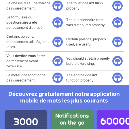
La chasse d'eau ne marche
The toilet doesn't flush
pas correctement.
properly.
Le formulaire du
The questionnaire form
questionnaire a été
was distributed properly.
correctement distribué.
Certains poisons,
Certain poisons, properly
correctement utilisés, sont
used, are useful.
utiles.
Vous devriez vous étirer
You should stretch properly
correctement avant
before exercising.
l'exercice.
Le moteur ne fonctionne
The engine doesn't
pas correctement.
function properly.
Découvrez gratuitement notre application
mobile de mots les plus courants