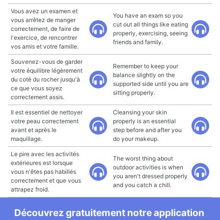
Vous avez un examen et
You have an exam so you
vous arrêtez de manger
cut out all things like eating
correctement, de faire de
properly, exercising, seeing
l'exercice, de rencontrer
friends and family.
vos amis et votre famille.
Souvenez-vous de garder
Remember to keep your
votre équilibre légèrement
balance slightly on the
du coté du rocher jusqu'à
supported side until you are
ce que vous soyez
sitting properly.
correctement assis.
Il est essentiel de nettoyer
Cleansing your skin
votre peau correctement
properly is an essential
avant et après le
step before and after you
maquillage.
do your makeup.
Le pire avec les activités
The worst thing about
extérieures est lorsque
outdoor activities is when
vous n'êtes pas habillés
you aren't dressed properly
correctement et que vous
and you catch a chill.
attrapez froid.
Découvrez gratuitement notre application