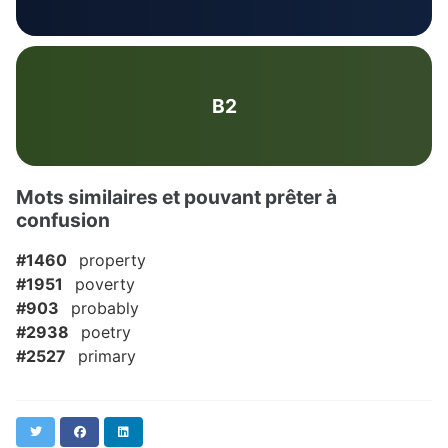
B2
Mots similaires et pouvant prêter à
confusion
#1460
property
#1951
poverty
#903
probably
#2938
poetry
#2527
primary
Twitter
Facebook
LinkedIn